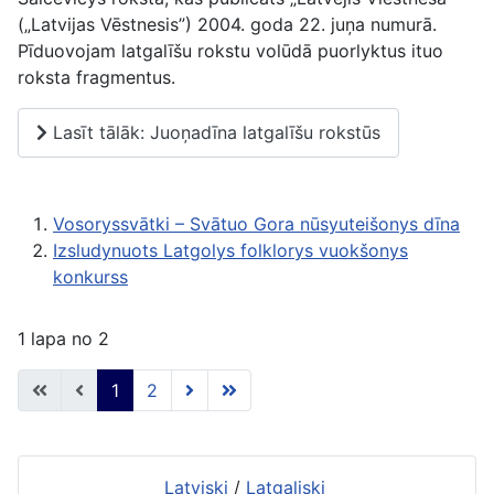
(„Latvijas Vēstnesis”) 2004. goda 22. juņa numurā.
Pīduovojam latgalīšu rokstu volūdā puorlyktus ituo
roksta fragmentus.
Lasīt tālāk: Juoņadīna latgalīšu rokstūs
Vosoryssvātki – Svātuo Gora nūsyuteišonys dīna
Izsludynuots Latgolys folklorys vuokšonys
konkurss
1 lapa no 2
1
2
Latviski
/
Latgaliski