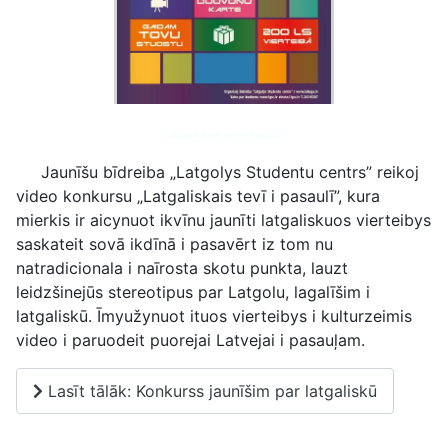
„Latgaliskais tevī i pasaulī”
Jaunīšu bīdreiba „Latgolys Studentu centrs” reikoj
video konkursu „Latgaliskais tevī i pasaulī”, kura
mierkis ir aicynuot ikvīnu jaunīti latgaliskuos vierteibys
saskateit sovā ikdīnā i pasavērt iz tom nu
natradicionala i naīrosta skotu punkta, lauzt
leidzšinejūs stereotipus par Latgolu, lagalīšim i
latgaliskū. Īmyužynuot ituos vierteibys i kulturzeimis
video i paruodeit puorejai Latvejai i pasauļam.
Lasīt tālāk: Konkurss jaunīšim par latgaliskū