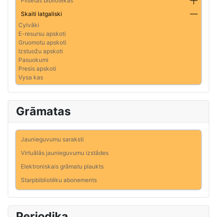
Pilsētas bibliotēkas
Skaiti latgaliski
Cylvāki
E-resursu apskoti
Gruomotu apskoti
Izstuožu apskoti
Pasuokumi
Presis apskoti
Vysa kas
Grāmatas
Jaunieguvumu saraksti
Virtuālās jaunieguvumu izstādes
Elektroniskais grāmatu plaukts
Starpbibliotēku abonements
Periodika