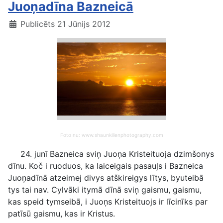
Juoņadīna Bazneicā
Publicēts 21 Jūnijs 2012
Foto nu: www.shaunkillenphotography.com
24. junī Bazneica sviņ Juoņa Kristeituoja dzimšonys
dīnu. Koč i ruoduos, ka laiceigais pasauļs i Bazneica
Juoņadīnā atzeimej divys atškireigys lītys, byuteibā
tys tai nav. Cylvāki itymā dīnā sviņ gaismu, gaismu,
kas speid tymseibā, i Juoņs Kristeituojs ir līcinīks par
patīsū gaismu, kas ir Kristus.