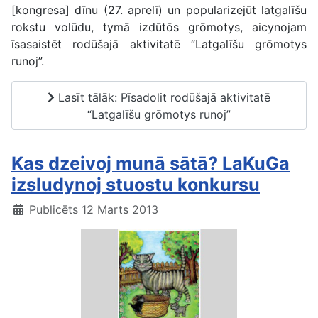
[kongresa] dīnu (27. aprelī) un popularizejūt latgalīšu
rokstu volūdu, tymā izdūtōs grōmotys, aicynojam
īsasaistēt rodūšajā aktivitatē “Latgalīšu grōmotys
runoj”.
Lasīt tālāk: Pīsadolit rodūšajā aktivitatē
“Latgalīšu grōmotys runoj”
Kas dzeivoj munā sātā? LaKuGa
izsludynoj stuostu konkursu
Publicēts 12 Marts 2013