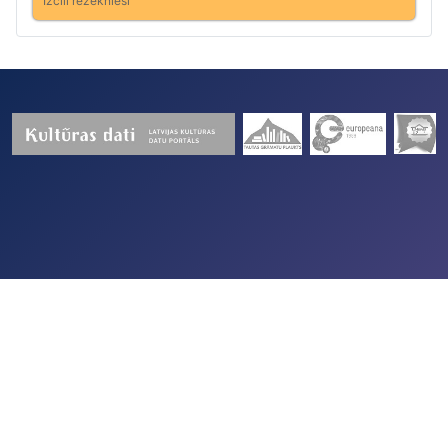
Izcili rēzeknieši