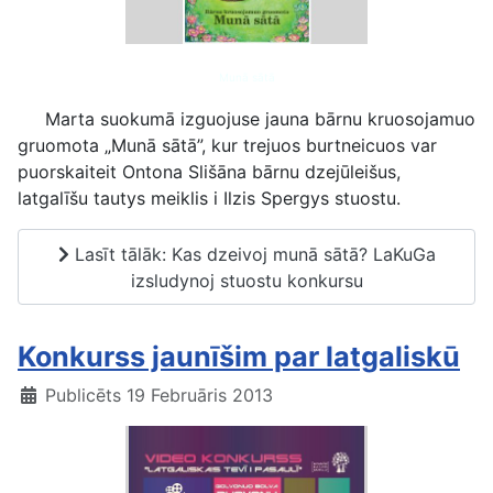
Munā sātā
Marta suokumā izguojuse jauna bārnu kruosojamuo
gruomota „Munā sātā”, kur trejuos burtneicuos var
puorskaiteit Ontona Slišāna bārnu dzejūleišus,
latgalīšu tautys meiklis i Ilzis Spergys stuostu.
Lasīt tālāk: Kas dzeivoj munā sātā? LaKuGa
izsludynoj stuostu konkursu
Konkurss jaunīšim par latgaliskū
Publicēts 19 Februāris 2013