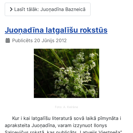
Lasīt tālāk: Juoņadīna Bazneicā
Juoņadīna latgalīšu rokstūs
Publicēts 20 Jūnijs 2012
Foto: A. Keirāne
Kur i kai latgalīšu literaturā sovā laikā pīmynāta i
apraksteita Juoņadīna, varam izzynuot Ilonys
Salcevičys rokstā, kas publicāts „Latvejis Viestneša”