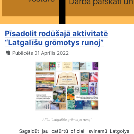
Pīsadolit rodūšajā aktivitatē
“Latgalīšu grōmotys runoj”
Publicēts 01 Aprīlis 2022
Afiša “Latgalīšu grōmotys runoj”
Sagaidūt jau catūrtū oficiali svinamū Latgolys