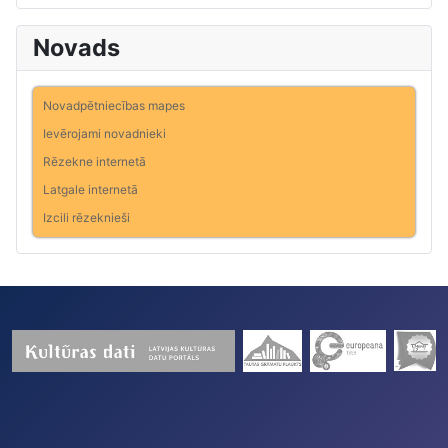
Novads
Novadpētniecības mapes
Ievērojami novadnieki
Rēzekne internetā
Latgale internetā
Izcili rēzeknieši