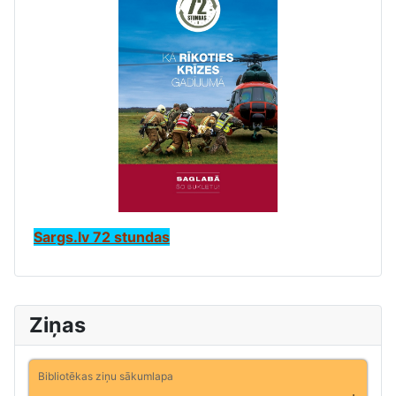
Sargs.lv 72 stundas
Ziņas
Bibliotēkas ziņu sākumlapa