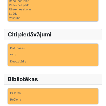
Rēzeknes ielas
Rēzeknes parki
Rēzeknes skolas
Svētki
Veselība
Citi piedāvājumi
Datubāzes
Wi-Fi
Depozitārijs
Bibliotēkas
Pilsētas
Reģiona