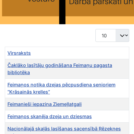
Rādīt #
Virsraksts
Čaklāko lasītāju godināšana Feimaņu pagasta
bibliotēka
Feimaņos notika dzejas pēcpusdiena senioriem
“Krāsainās krelles”
Feimanieši iepazina Ziemeļlatgali
Feimaņos skanēja dzeja un dziesmas
Nacionālajā skaļās lasīšanas sacensībā Rēzeknes