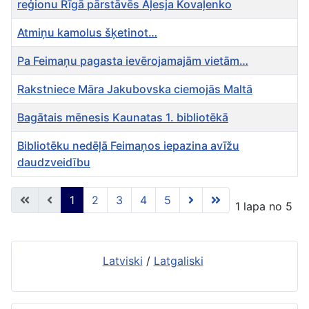
reģionu Rīgā pārstāvēs Aļesja Kovaļenko
Atmiņu kamolus šķetinot…
Pa Feimaņu pagasta ievērojamajām vietām…
Rakstniece Māra Jakubovska ciemojās Maltā
Bagātais mēnesis Kaunatas 1. bibliotēkā
Bibliotēku nedēļā Feimaņos iepazina avīžu
daudzveidību
Rakstu tabula
1
2
3
4
5
1 lapa no 5
Latviski
/
Latgaliski