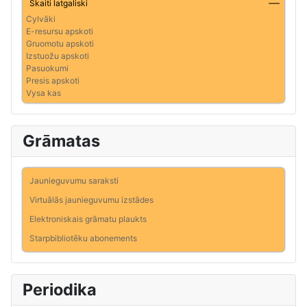
Skaiti latgaliski
Cylvāki
E-resursu apskoti
Gruomotu apskoti
Izstuožu apskoti
Pasuokumi
Presis apskoti
Vysa kas
Grāmatas
Jaunieguvumu saraksti
Virtuālās jaunieguvumu izstādes
Elektroniskais grāmatu plaukts
Starpbibliotēku abonements
Periodika