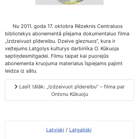
Izdzeivuot pīdereibu
Nu 2011. goda 17. oktobra Rēzeknis Centraluos
bibliotekys abonementā pīejama dokumentaluo filma
„Izdzeivuot pīdereibu. Dzeive gleznuos”, kura ir
veļtejums Latgolys kulturys darbinīka O. Kūkuoja
septiņdesmitgadei. Filmu taipat kai puorejūs
abonementa kruojuma materialus īspiejams pajimt
leidza iz sātu.
Lasīt tālāk: „Izdzeivuot pīdereibu” – filma par
Ontonu Kūkuoju
Latviski
/
Latgaliski