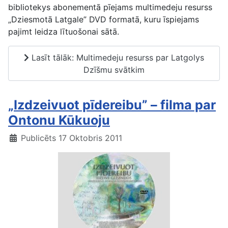
bibliotekys abonementā pīejams multimedeju resurss
„Dziesmotā Latgale” DVD formatā, kuru īspiejams
pajimt leidza lītuošonai sātā.
Lasīt tālāk: Multimedeju resurss par Latgolys
Dzīšmu svātkim
„Izdzeivuot pīdereibu” – filma par
Ontonu Kūkuoju
Publicēts 17 Oktobris 2011