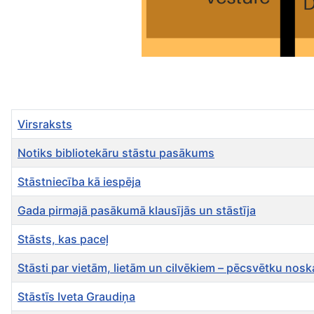
Virsraksts
Notiks bibliotekāru stāstu pasākums
Stāstniecība kā iespēja
Gada pirmajā pasākumā klausījās un stāstīja
Stāsts, kas paceļ
Stāsti par vietām, lietām un cilvēkiem – pēcsvētku nos
Stāstīs Iveta Graudiņa