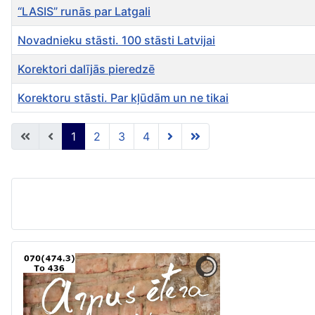
“LASIS” runās par Latgali
Novadnieku stāsti. 100 stāsti Latvijai
Korektori dalījās pieredzē
Korektoru stāsti. Par kļūdām un ne tikai
Rakstu tabula
1
2
3
4