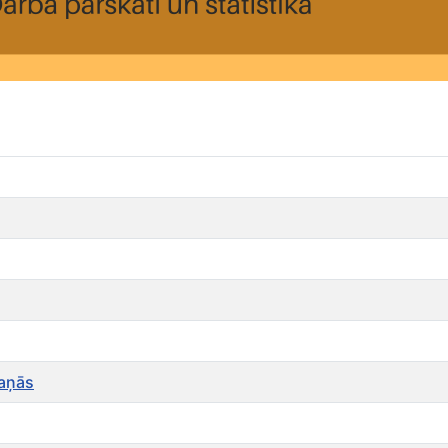
kaņās