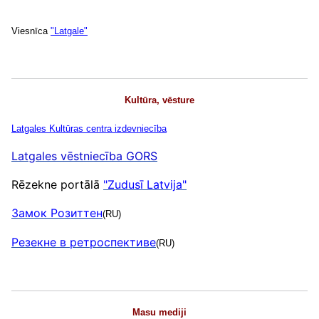
Viesnīca
"Latgale"
Kultūra, vēsture
Latgales
Kultūras centra izdevniecība
Latgales vēstniecība GORS
Rēzekne portālā
"Zudusī Latvija"
Замок Розиттен
(RU)
Резекне в ретроспективе
(RU)
Masu mediji