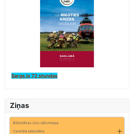
Sargs.lv 72 stundas
Ziņas
Bibliotēkas ziņu sākumlapa
Centrālā bibliotēka