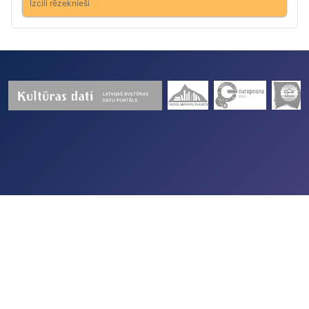
Izcili rēzeknieši