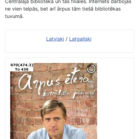
Centrālajā bibliotēkā un tās filiālēs. Internets darbojas
ne vien telpās, bet arī ārpus tām tiešā bibliotēkas
tuvumā.
Latviski
/
Latgaliski