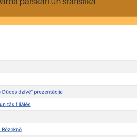
s Dūces dzīvē” prezentācija
n tās filiālēs
kā Rēzeknē