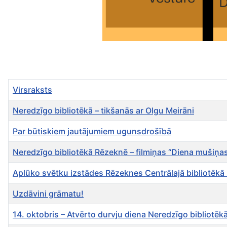
Virsraksts
Neredzīgo bibliotēkā – tikšanās ar Olgu Meirāni
Par būtiskiem jautājumiem ugunsdrošībā
Neredzīgo bibliotēkā Rēzeknē – filmiņas “Diena mušiņa
Aplūko svētku izstādes Rēzeknes Centrālajā bibliotēkā u
Uzdāvini grāmatu!
14. oktobris – Atvērto durvju diena Neredzīgo bibliotē