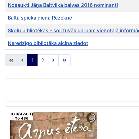
Nosaukti Jāņa Baltvilka balvas 2016 nominanti
Baltā spieķa diena Rēzeknē
Skolu bibliotēkas – soli tuvāk darbam vienotajā informā
Neredzīgo bibliotēka aicina ziedot
Rakstu tabula
1
2