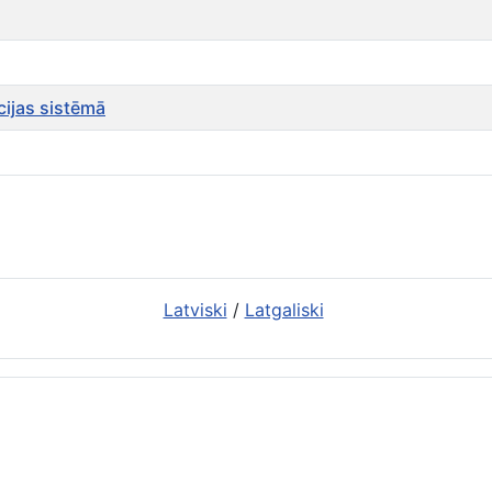
cijas sistēmā
Latviski
/
Latgaliski