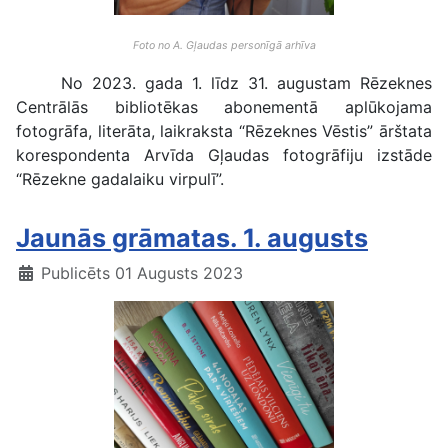
Foto no A. Gļaudas personīgā arhīva
No 2023. gada 1. līdz 31. augustam Rēzeknes
Centrālās bibliotēkas abonementā aplūkojama
fotogrāfa, literāta, laikraksta “Rēzeknes Vēstis” ārštata
korespondenta Arvīda Gļaudas fotogrāfiju izstāde
“Rēzekne gadalaiku virpulī”.
Jaunās grāmatas. 1. augusts
Publicēts 01 Augusts 2023