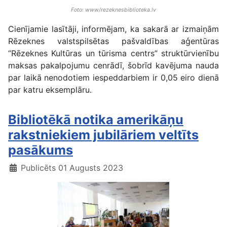
Foto: www/rezeknesbiblioteka.lv
Cienījamie lasītāji, informējam, ka sakarā ar izmaiņām
Rēzeknes valstspilsētas pašvaldības aģentūras
“Rēzeknes Kultūras un tūrisma centrs” struktūrvienību
maksas pakalpojumu cenrādī, šobrīd kavējuma nauda
par laikā nenodotiem iespeddarbiem ir 0,05 eiro dienā
par katru eksemplāru.
Bibliotēkā notika amerikāņu
rakstniekiem jubilāriem veltīts
pasākums
Publicēts 01 Augusts 2023