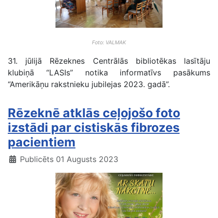
Foto: VALMAK
31. jūlijā Rēzeknes Centrālās bibliotēkas lasītāju
klubiņā “LASIs” notika informatīvs pasākums
“Amerikāņu rakstnieku jubilejas 2023. gadā”.
Rēzeknē atklās ceļojošo foto
izstādi par cistiskās fibrozes
pacientiem
Publicēts 01 Augusts 2023