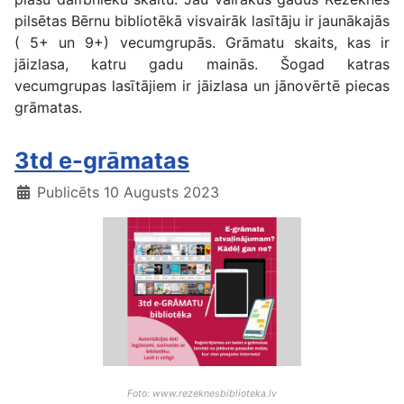
pilsētas Bērnu bibliotēkā visvairāk lasītāju ir jaunākajās
( 5+ un 9+) vecumgrupās. Grāmatu skaits, kas ir
jāizlasa, katru gadu mainās. Šogad katras
vecumgrupas lasītājiem ir jāizlasa un jānovērtē piecas
grāmatas.
3td e-grāmatas
Publicēts 10 Augusts 2023
Foto: www.rezeknesbiblioteka.lv