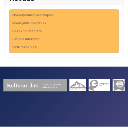
Novadpētniecības mapes
Ievērojami novadnieki
Rēzekne internetā
Latgale internetā
Izcili rēzeknieši