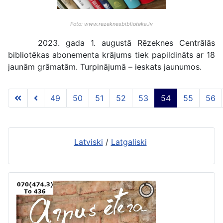
Foto: www.rezeknesbiblioteka.lv
2023. gada 1. augustā Rēzeknes Centrālās
bibliotēkas abonementa krājums tiek papildināts ar 18
jaunām grāmatām. Turpinājumā – ieskats jaunumos.
49
50
51
52
53
54
55
56
54 lapa no 117
Latviski
/
Latgaliski