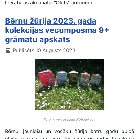
literatūras almanaha “Olūts” autoriem.
Bērnu žūrija 2023. gada
kolekcijas vecumposma 9+
grāmatu apskats
Publicēts 10 Augusts 2023
Foto: www.rezeknesbiblioteka.lv
Bērnu, jauniešu un vecāku žūrija katru gadu pulcē
plašu dalībnieku skaitu. Jau vairākus gadus Rēzeknes