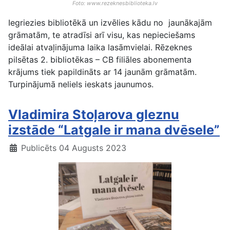
Foto: www.rezeknesbiblioteka.lv
Iegriezies bibliotēkā un izvēlies kādu no jaunākajām
grāmatām, te atradīsi arī visu, kas nepieciešams
ideālai atvaļinājuma laika lasāmvielai. Rēzeknes
pilsētas 2. bibliotēkas – CB filiāles abonementa
krājums tiek papildināts ar 14 jaunām grāmatām.
Turpinājumā neliels ieskats jaunumos.
Vladimira Stoļarova gleznu
izstāde “Latgale ir mana dvēsele”
Publicēts 04 Augusts 2023