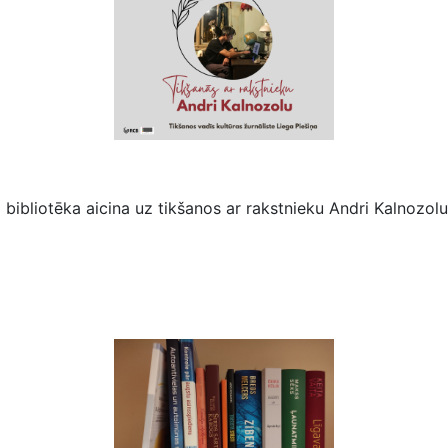
Būs tikšanās ar rakstnieku Andri Kalnozolu
bliotēka aicina uz tikšanos ar rakstnieku Andri Kalnozolu