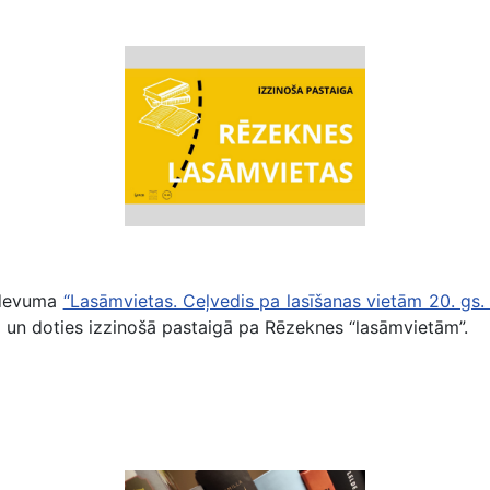
RCB aicina doties pa lasāmvietām Rēzeknē
zdevuma
“Lasāmvietas. Ceļvedis pa lasīšanas vietām 20. gs
tā un doties izzinošā pastaigā pa Rēzeknes “lasāmvietām”.