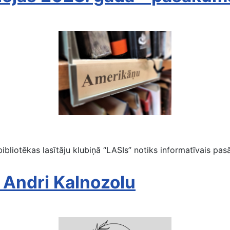
Amerikāņu rakstnieku jubilejas 2023. gadā
bliotēkas lasītāju klubiņā “LASIs” notiks informatīvais pas
 Andri Kalnozolu