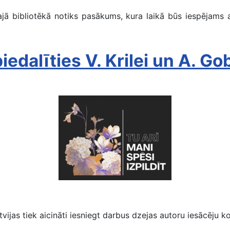
ā bibliotēkā notiks pasākums, kura laikā būs iespējams 
iedalīties V. Krilei un A. G
Jaunos dzejniekus aicina piedalīties konkursā
as tiek aicināti iesniegt darbus dzejas autoru iesācēju kon