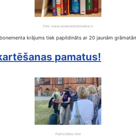
Foto: www.rezeknesbiblioteka.lv
bonementa krājums tiek papildināts ar 20 jaunām grāmatām
kartēšanas pamatus!
Publicitātes foto