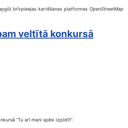
apgūt brīvpieejas kartēšanas platformas
OpenStreetMap
obam veltītā konkursā
kursā “Tu arī mani spēsi izpildīt”.