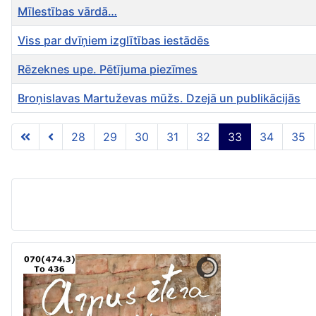
Mīlestības vārdā…
Viss par dvīņiem izglītības iestādēs
Rēzeknes upe. Pētījuma piezīmes
Broņislavas Martuževas mūžs. Dzejā un publikācijās
Rakstu tabula
28
29
30
31
32
33
34
35