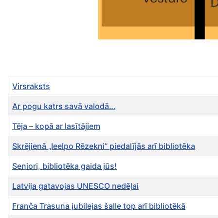
Virsraksts
Ar pogu katrs savā valodā…
Tēja – kopā ar lasītājiem
Skrējienā „Ieelpo Rēzekni” piedalījās arī bibliotēka
Seniori, bibliotēka gaida jūs!
Latvija gatavojas UNESCO nedēļai
Franča Trasuna jubilejas šalle top arī bibliotēkā