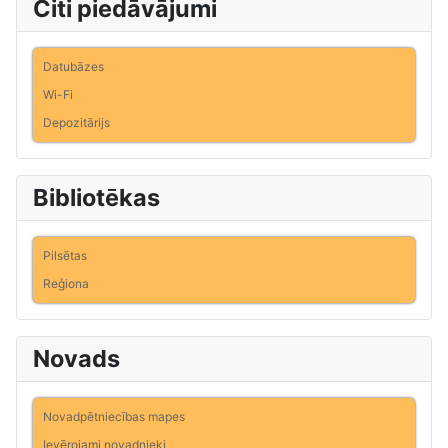
Citi piedāvājumi
Datubāzes
Wi-Fi
Depozitārijs
Bibliotēkas
Pilsētas
Reģiona
Novads
Novadpētniecības mapes
Ievērojami novadnieki