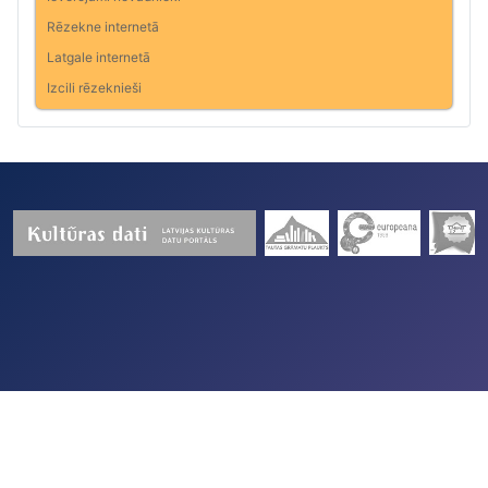
Rēzekne internetā
Latgale internetā
Izcili rēzeknieši