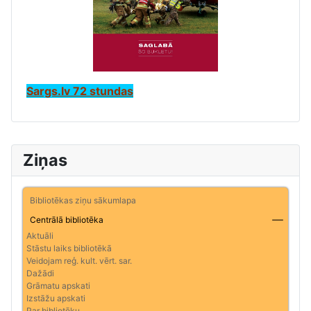
Sargs.lv 72 stundas
Ziņas
Bibliotēkas ziņu sākumlapa
Centrālā bibliotēka
Aktuāli
Stāstu laiks bibliotēkā
Veidojam reģ. kult. vērt. sar.
Dažādi
Grāmatu apskati
Izstāžu apskati
Par bibliotēku