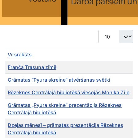
Rādīt #
Virsraksts
Franča Trasuna zīmē
Grāmatas “Pyura skreine” atvēršanas svētki
Rēzeknes Centrālajā bibliotēkā viesojās Monika Zīle
Grāmatas „Pyura skreine” prezentācija Rēzeknes
Centrālajā bibliotēkā
Dzejas mēnesī – grāmatas prezentācija Rēzeknes
Centrālajā bibliotēkā