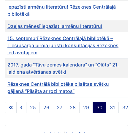
Iepazīsti armēņu literatūru! Rēzeknes Centrālajā
bibliotēkā
Dzejas mēnesī iepazīsti armēņu literatūru!
15. septembrī Rēzeknes Centrālajā bibliotēkā –
Tiesībsarga biroja juristu konsultācijas Rēzeknes
iedzīvotājiem
2017. gada “Tāvu zemes kalendara” un “Olūts” 21.
laidiena atvēršanas svētki
Rēzeknes Centrālā bibliotēka pilsētas svētku
gājienā “Pilsēta ar rozi matos”
Rakstu tabula
25
26
27
28
29
30
31
32
30 lapa no 40