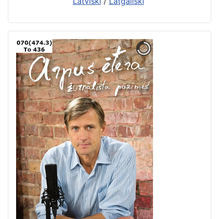
Latviski
/
Latgaliski