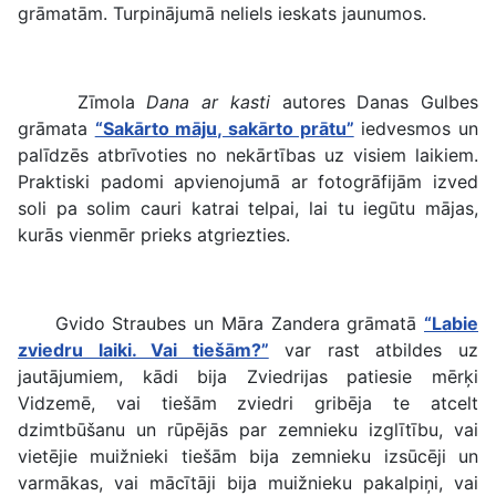
grāmatām. Turpinājumā neliels ieskats jaunumos.
Zīmola
Dana ar kasti
autores Danas Gulbes
grāmata
“Sakārto māju, sakārto prātu”
iedvesmos un
palīdzēs atbrīvoties no nekārtības uz visiem laikiem.
Praktiski padomi apvienojumā ar fotogrāfijām izved
soli pa solim cauri katrai telpai, lai tu iegūtu mājas,
kurās vienmēr prieks atgriezties.
Gvido Straubes un Māra Zandera grāmatā
“Labie
zviedru laiki. Vai tiešām?”
var rast atbildes uz
jautājumiem, kādi bija Zviedrijas patiesie mērķi
Vidzemē, vai tiešām zviedri gribēja te atcelt
dzimtbūšanu un rūpējās par zemnieku izglītību, vai
vietējie muižnieki tiešām bija zemnieku izsūcēji un
varmākas, vai mācītāji bija muižnieku pakalpiņi, vai