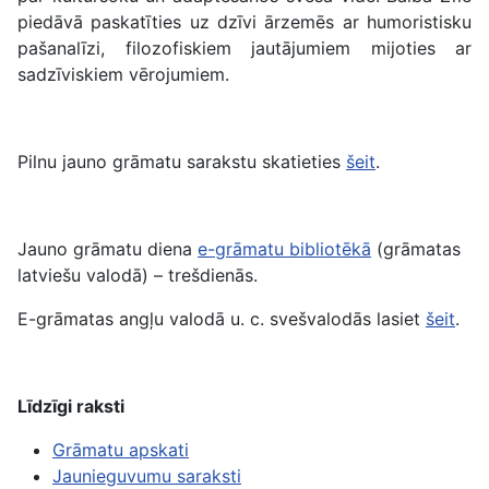
piedāvā paskatīties uz dzīvi ārzemēs ar humoristisku
pašanalīzi, filozofiskiem jautājumiem mijoties ar
sadzīviskiem vērojumiem.
Pilnu jauno grāmatu sarakstu skatieties
šeit
.
Jauno grāmatu diena
e-grāmatu bibliotēkā
(grāmatas
latviešu valodā) – trešdienās.
E-grāmatas angļu valodā u. c. svešvalodās lasiet
šeit
.
Līdzīgi raksti
Grāmatu apskati
Jaunieguvumu saraksti