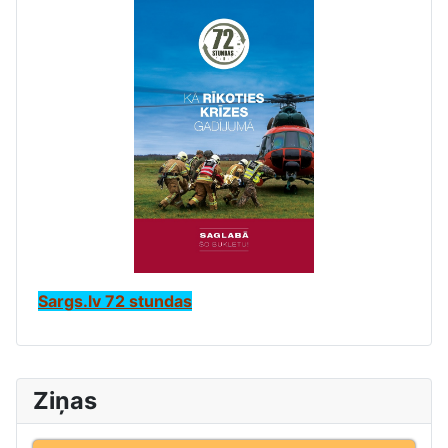
Sargs.lv 72 stundas
Ziņas