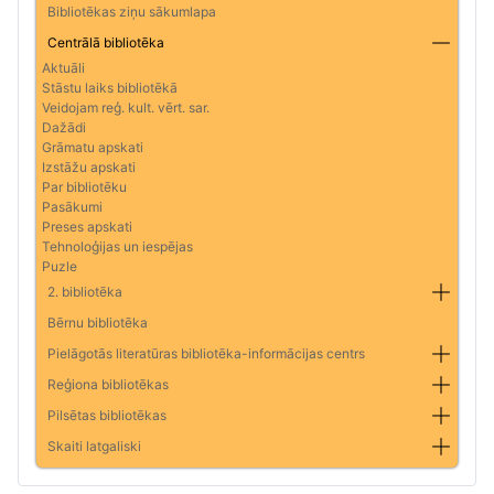
Bibliotēkas ziņu sākumlapa
Centrālā bibliotēka
Aktuāli
Stāstu laiks bibliotēkā
Veidojam reģ. kult. vērt. sar.
Dažādi
Grāmatu apskati
Izstāžu apskati
Par bibliotēku
Pasākumi
Preses apskati
Tehnoloģijas un iespējas
Puzle
2. bibliotēka
Bērnu bibliotēka
Pielāgotās literatūras bibliotēka-informācijas centrs
Reģiona bibliotēkas
Pilsētas bibliotēkas
Skaiti latgaliski