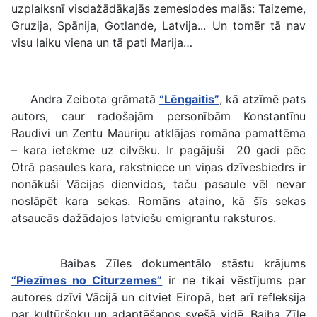
uzplaiksnī visdažādākajās zemeslodes malās: Taizeme,
Gruzija, Spānija, Gotlande, Latvija... Un tomēr tā nav
visu laiku viena un tā pati Marija…
Andra Zeibota grāmatā
“Lēngaitis”
, kā atzīmē pats
autors, caur radošajām personībām Konstantīnu
Raudivi un Zentu Mauriņu atklājas romāna pamattēma
– kara ietekme uz cilvēku. Ir pagājuši 20 gadi pēc
Otrā pasaules kara, rakstniece un viņas dzīvesbiedrs ir
nonākuši Vācijas dienvidos, taču pasaule vēl nevar
noslāpēt kara sekas. Romāns ataino, kā šīs sekas
atsaucās dažādajos latviešu emigrantu raksturos.
Baibas Zīles dokumentālo stāstu krājums
“Piezīmes no Citurzemes”
ir ne tikai vēstījums par
autores dzīvi Vācijā un citviet Eiropā, bet arī refleksija
par kultūršoku un adaptēšanos svešā vidē. Baiba Zīle