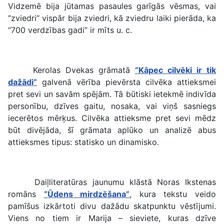
Vidzemē bija jūtamas pasaules garīgās vēsmas, vai
“zviedri” vispār bija zviedri, kā zviedru laiki pierāda, ka
“700 verdzības gadi” ir mīts u. c.
Kerolas Dvekas grāmatā
“Kāpec cilvēki ir tik
dažādi”
galvenā vērība pievērsta cilvēka attieksmei
pret sevi un savām spējām. Tā būtiski ietekmē indivīda
personību, dzīves gaitu, nosaka, vai viņš sasniegs
iecerētos mērķus. Cilvēka attieksme pret sevi mēdz
būt divējāda, šī grāmata aplūko un analizē abus
attieksmes tipus: statisko un dinamisko.
Daiļliteratūras jaunumu klāstā Noras Ikstenas
romāns
“Ūdens mirdzēšana”
, kura tekstu veido
pamīšus izkārtoti divu dažādu skatpunktu vēstījumi.
Viens no tiem ir Marija – sieviete, kuras dzīve