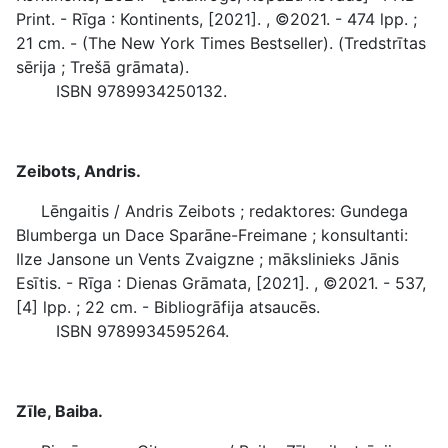
Print. - Rīga : Kontinents, [2021]. , ©2021. - 474 lpp. ;
21 cm. - (The New York Times Bestseller). (Tredstrītas
sērija ; Trešā grāmata).
ISBN 9789934250132.
Zeibots, Andris.
Lēngaitis / Andris Zeibots ; redaktores: Gundega
Blumberga un Dace Sparāne-Freimane ; konsultanti:
Ilze Jansone un Vents Zvaigzne ; mākslinieks Jānis
Esītis. - Rīga : Dienas Grāmata, [2021]. , ©2021. - 537,
[4] lpp. ; 22 cm. - Bibliogrāfija atsaucēs.
ISBN 9789934595264.
Zīle, Baiba.