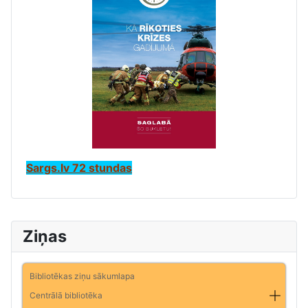
Sargs.lv 72 stundas
Ziņas
Bibliotēkas ziņu sākumlapa
Centrālā bibliotēka