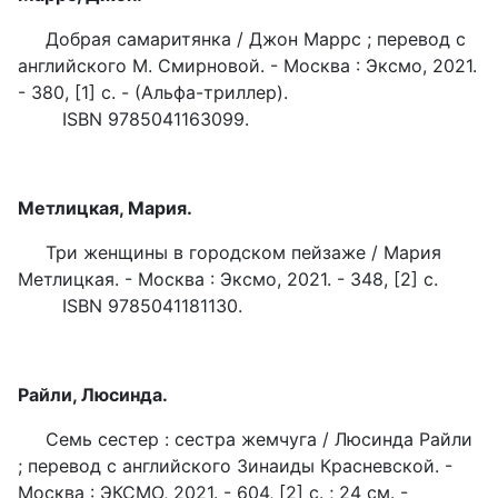
Добрая самаритянка / Джон Маррс ; перевод с
английского М. Смирновой. - Москва : Эксмо, 2021.
- 380, [1] с. - (Альфа-триллер).
ISBN 9785041163099.
Метлицкая, Мария.
Три женщины в городском пейзаже / Мария
Метлицкая. - Москва : Эксмо, 2021. - 348, [2] с.
ISBN 9785041181130.
Райли, Люсинда.
Семь сестер : сестра жемчуга / Люсинда Райли
; перевод с английского Зинаиды Красневской. -
Москва : ЭКСМО, 2021. - 604, [2] с. ; 24 см. -