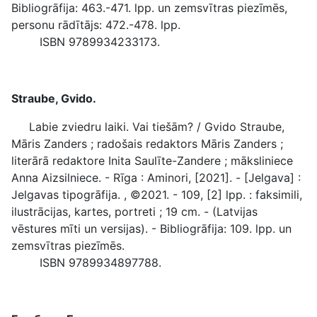
Bibliogrāfija: 463.-471. lpp. un zemsvītras piezīmēs,
personu rādītājs: 472.-478. lpp.
ISBN 9789934233173.
Straube, Gvido.
Labie zviedru laiki. Vai tiešām? / Gvido Straube,
Māris Zanders ; radošais redaktors Māris Zanders ;
literārā redaktore Inita Saulīte-Zandere ; māksliniece
Anna Aizsilniece. - Rīga : Aminori, [2021]. - [Jelgava] :
Jelgavas tipogrāfija. , ©2021. - 109, [2] lpp. : faksimili,
ilustrācijas, kartes, portreti ; 19 cm. - (Latvijas
vēstures mīti un versijas). - Bibliogrāfija: 109. lpp. un
zemsvītras piezīmēs.
ISBN 9789934897788.