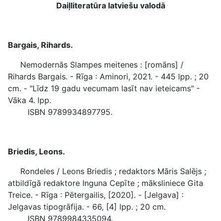
Daiļliteratūra latviešu valodā
Bargais, Rihards.
Nemodernās Slampes meitenes : [romāns] /
Rihards Bargais. - Rīga : Aminori, 2021. - 445 lpp. ; 20
cm. - "Līdz 19 gadu vecumam lasīt nav ieteicams" -
Vāka 4. lpp.
ISBN 9789934897795.
Briedis, Leons.
Rondeles / Leons Briedis ; redaktors Māris Salējs ;
atbildīgā redaktore Inguna Cepīte ; māksliniece Gita
Treice. - Rīga : Pētergailis, [2020]. - [Jelgava] :
Jelgavas tipogrāfija. - 66, [4] lpp. ; 20 cm.
ISBN 9789984335094.