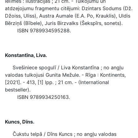
ielīmes : ilustrācijas ; 21 cm. - Tulkojumu un
atdzejojumu fragmentu citējumi: Dzintars Sodums (Dž.
Džoiss, Uliss), Austra Aumale (E.A. Po, Krauklis), Uldis
Bērziņš (Bībele), Juris Birzvalks (Šekspīrs, sonets).
ISBN 9789934595288.
Konstantīna, Liva.
Svešiniece spogulī / Liva Konstantīna ; no angļu
valodas tulkojusi Gunita Mežule. - Rīga : Kontinents,
[2021]. - 413, [1] lpp. ; 21 cm. - (International
bestseller).
ISBN 9789934250163.
Kuncs, Dīns.
Čukstu telpā / Dīns Kuncs ; no angļu valodas