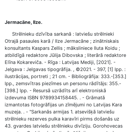
Jermacāne, Ilze.
Strēlnieku dzīvība sarkanā : latviešu strēlnieki
Otrajā pasaules karā / Ilze Jermacāne ; zinātniskais
konsultants Kaspars Zellis ; māksliniece Iluta Koidu ;
atbildīgā redaktore Jūlija Dibovska ; literārā redaktore
Elīna Kokareviča. - Rīga : Latvijas Mediji, [2021]. -
Jelgava : Jelgavas tipogrāfija. , ©2021. - 397, [1] lpp. :
ilustrācijas, portreti ; 21 cm. - Bibliogrāfija: 333.-[353.]
lpp., zemsvītras piezīmes un personu rādītājs: 355.-
[398.] lpp. - Resursā uzrādīts arī elektroniskā
izdevuma ISBN 9789934158445. . - Grāmatā
izmantotas fotogrāfijas un zīmējumi no Latvijas Kara
muzeja. . - "Sarkanās armijas 1. atsevišķā latviešu
strēlnieku rezerves pulka karavīri pirms došanās uz
43. gvardes latviešu strēlnieku divīziju. Gorohovecas