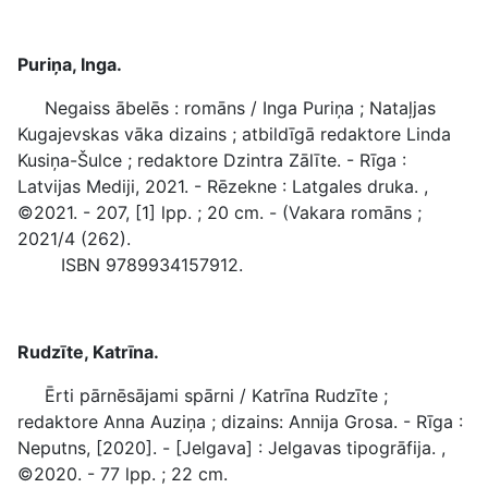
Puriņa, Inga.
Negaiss ābelēs : romāns / Inga Puriņa ; Nataļjas
Kugajevskas vāka dizains ; atbildīgā redaktore Linda
Kusiņa-Šulce ; redaktore Dzintra Zālīte. - Rīga :
Latvijas Mediji, 2021. - Rēzekne : Latgales druka. ,
©2021. - 207, [1] lpp. ; 20 cm. - (Vakara romāns ;
2021/4 (262).
ISBN 9789934157912.
Rudzīte, Katrīna.
Ērti pārnēsājami spārni / Katrīna Rudzīte ;
redaktore Anna Auziņa ; dizains: Annija Grosa. - Rīga :
Neputns, [2020]. - [Jelgava] : Jelgavas tipogrāfija. ,
©2020. - 77 lpp. ; 22 cm.