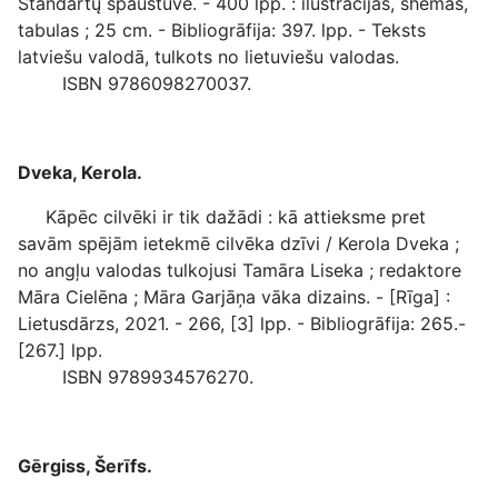
Standartų spaustuvė. - 400 lpp. : ilustrācijas, shēmas,
tabulas ; 25 cm. - Bibliogrāfija: 397. lpp. - Teksts
latviešu valodā, tulkots no lietuviešu valodas.
ISBN 9786098270037.
Dveka, Kerola.
Kāpēc cilvēki ir tik dažādi : kā attieksme pret
savām spējām ietekmē cilvēka dzīvi / Kerola Dveka ;
no angļu valodas tulkojusi Tamāra Liseka ; redaktore
Māra Cielēna ; Māra Garjāņa vāka dizains. - [Rīga] :
Lietusdārzs, 2021. - 266, [3] lpp. - Bibliogrāfija: 265.-
[267.] lpp.
ISBN 9789934576270.
Gērgiss, Šerīfs.