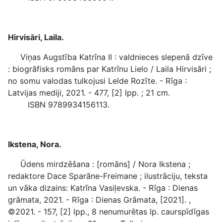
Hirvisāri, Laila.
Viņas Augstība Katrīna II : valdnieces slepenā dzīve
: biogrāfisks romāns par Katrīnu Lielo / Laila Hirvisāri ;
no somu valodas tulkojusi Lelde Rozīte. - Rīga :
Latvijas mediji, 2021. - 477, [2] lpp. ; 21 cm.
ISBN 9789934156113.
Ikstena, Nora.
Ūdens mirdzēšana : [romāns] / Nora Ikstena ;
redaktore Dace Sparāne-Freimane ; ilustrāciju, teksta
un vāka dizains: Katrīna Vasiļevska. - Rīga : Dienas
grāmata, 2021. - Rīga : Dienas Grāmata, [2021]. ,
©2021. - 157, [2] lpp., 8 nenumurētas lp. caurspīdīgas