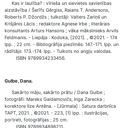
Kas ir laulība? : vīrieša un sievietes savienības
aizstāvība / Šerīfs Gērgiss, Raians T. Andersons,
Roberts P. Džordžs ; tulkotāji: Valters Zariņš un
Krišjānis Lācis ; redaktore Agnese Irbe ; literārais
konsultants Arturs Hansons ; vāka mākslinieks Arvils
Feldmanis. - Liepāja : Kodoka, [2021]. , ©2021. - 174
lpp. ; 22 cm. - Bibliogrāfija piezīmēs: 147.-171. lpp. un
rādītājs: 173.-174. lpp. - Tulkots no angļu valodas.
ISBN 9789934233456.
Gulbe, Dana.
Sakārto māju, sakārto prātu / Dana Gulbe ;
fotogrāfi: Mareks Gaidamovičs, Inga Zarecka ;
korektore Ilze Antēna. - [Jūrmala] : Satura darbnīca
TAPT, 2021. , ©2021. - 223, [1] lpp. : ilustrācijas,
portreti, fotogrāfijas ; 25 cm.
ISBN 9789934898211.