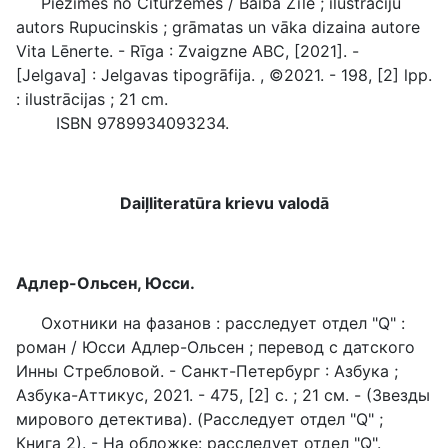
Piezīmes no Citurzemes / Baiba Zīle ; ilustrāciju
autors Rupucinskis ; grāmatas un vāka dizaina autore
Vita Lēnerte. - Rīga : Zvaigzne ABC, [2021]. -
[Jelgava] : Jelgavas tipogrāfija. , ©2021. - 198, [2] lpp.
: ilustrācijas ; 21 cm.
ISBN 9789934093234.
Daiļliteratūra krievu valodā
Адлер-Ольсен, Юсси.
Охотники на фазанов : расследует отдел "Q" :
роман / Юсси Адлер-Ольсен ; перевод с датского
Инны Стребловой. - Санкт-Петербург : Азбука ;
Азбука-Аттикус, 2021. - 475, [2] c. ; 21 см. - (Звезды
мирового детектива). (Расследует отдел "Q" ;
Книга 2). - На обложке: расследует отдел "Q".