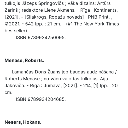
tulkojis Jāzeps Springovičs ; vāka dizains: Artūrs
Zariņš ; redaktore Liene Akmens. - Rīga : Kontinents,
[2021]. - [Silakrogs, Ropažu novads] : PNB Print. ,
©2021. - 542 lpp. ; 21 cm. - (#1 The New York Times
bestseller).
ISBN 9789934250095.
Menase, Roberts.
Lamančas Dons Žuans jeb baudas audzināšana /
Roberts Menase ; no vācu valodas tulkojusi Aija
Jakoviča. - Rīga : Jumava, [2021]. - 214, [1] lpp. ; 20
cm.
ISBN 9789934204685.
Nesers, Hokans.