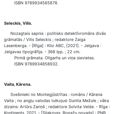
ISBN 9789934565878.
Seleckis, Vilis.
Nozagtais sapnis : politisks detektīvromāns divās
grāmatās / Vilis Seleckis ; redaktore Zaiga
Lasenberga. - [Rīga] : Klio ABC, [2021]. - Jelgava :
Jelgavas tipogrāfija. - 368 lpp. ; 22 cm.
Pirmā grāmata. Oligarhs un viņa sievietes.
ISBN 9789934858932.
Vaita, Kārena.
Svešinieki no Montegjūstrītas : romāns / Kārena
Vaita ; no angļu valodas tulkojusi Gunita Mežule ; vāka
dizains: Artūrs Zariņš ; redaktore Solvita Velde. - Rīga :
Kontinents, 2021. - [Silakrogs, Ropažu novads] : PNB