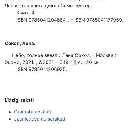
Четвертая книга цикла Семи сестер.
Книга 4.
ISBN 9785041204884. . - ISBN 9785041177959.
Сокол, Лена.
Небо, полное звезд / Лена Сокол. - Москва :
Эксмо, 2021. , ©2021. - 349, [1] с. ; 20 см.
ISBN 9785041206925.
Līdzīgi raksti
Grāmatu apskati
Jaunieguvumu saraksti