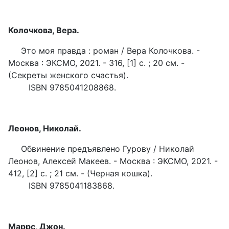
Колочкова, Вера.
Это моя правда : роман / Вера Колочкова. -
Москва : ЭКСМО, 2021. - 316, [1] с. ; 20 см. -
(Секреты женского счастья).
ISBN 9785041208868.
Леонов, Николай.
Обвинение предъявлено Гурову / Николай
Леонов, Алексей Макеев. - Москва : ЭКСМО, 2021. -
412, [2] с. ; 21 см. - (Черная кошка).
ISBN 9785041183868.
Маррс, Джон.