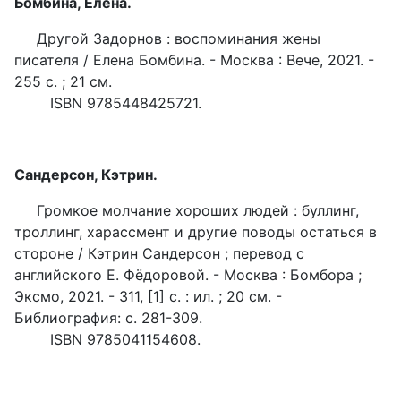
Бомбина, Елена.
Другой Задорнов : воспоминания жены
писателя / Елена Бомбина. - Москва : Вече, 2021. -
255 с. ; 21 см.
ISBN 9785448425721.
Сандерсон, Кэтрин.
Громкое молчание хороших людей : буллинг,
троллинг, харассмент и другие поводы остаться в
стороне / Кэтрин Сандерсон ; перевод с
английского Е. Фёдоровой. - Москва : Бомбора ;
Эксмо, 2021. - 311, [1] с. : ил. ; 20 см. -
Библиография: с. 281-309.
ISBN 9785041154608.