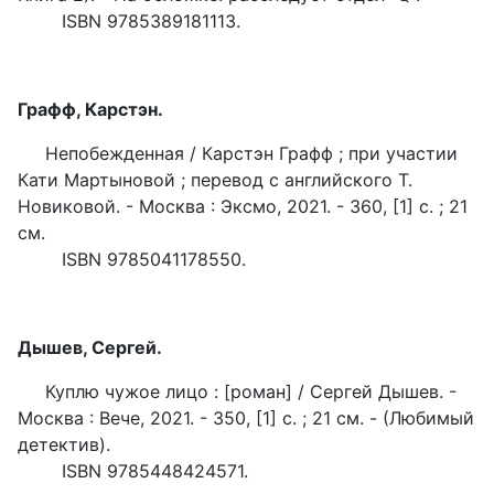
ISBN 9785389181113.
Графф, Карстэн.
Непобежденная / Карстэн Графф ; при участии
Кати Мартыновой ; перевод с английского Т.
Новиковой. - Москва : Эксмо, 2021. - 360, [1] с. ; 21
см.
ISBN 9785041178550.
Дышев, Сергей.
Куплю чужое лицо : [роман] / Сергей Дышев. -
Москва : Вече, 2021. - 350, [1] с. ; 21 см. - (Любимый
детектив).
ISBN 9785448424571.