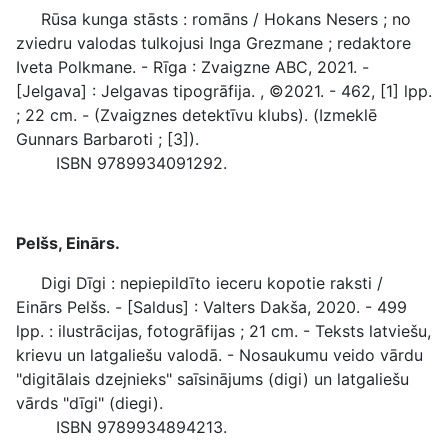
Rūsa kunga stāsts : romāns / Hokans Nesers ; no
zviedru valodas tulkojusi Inga Grezmane ; redaktore
Iveta Polkmane. - Rīga : Zvaigzne ABC, 2021. -
[Jelgava] : Jelgavas tipogrāfija. , ©2021. - 462, [1] lpp.
; 22 cm. - (Zvaigznes detektīvu klubs). (Izmeklē
Gunnars Barbaroti ; [3]).
ISBN 9789934091292.
Pelšs, Einārs.
Digi Dīgi : nepiepildīto ieceru kopotie raksti /
Einārs Pelšs. - [Saldus] : Valters Dakša, 2020. - 499
lpp. : ilustrācijas, fotogrāfijas ; 21 cm. - Teksts latviešu,
krievu un latgaliešu valodā. - Nosaukumu veido vārdu
"digitālais dzejnieks" saīsinājums (digi) un latgaliešu
vārds "dīgi" (diegi).
ISBN 9789934894213.