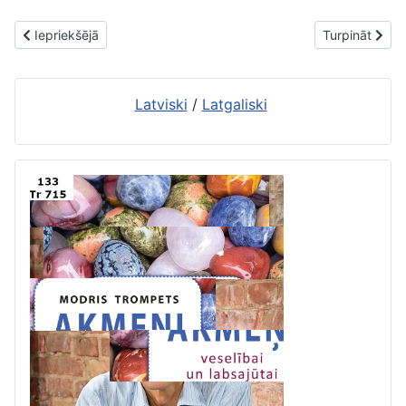
Iepriekšējais raksts: 2021.gada 4.jūnija jaunieguvumi 2.bibliotēkā
Nākamais raks
Iepriekšējā
Turpināt
Latviski
/
Latgaliski