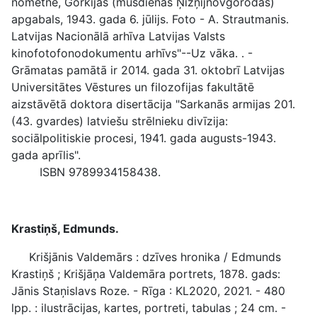
nometne, Gorkijas (mūsdienās Ņižņijnovgorodas)
apgabals, 1943. gada 6. jūlijs. Foto - A. Strautmanis.
Latvijas Nacionālā arhīva Latvijas Valsts
kinofotofonodokumentu arhīvs"--Uz vāka. . -
Grāmatas pamātā ir 2014. gada 31. oktobrī Latvijas
Universitātes Vēstures un filozofijas fakultātē
aizstāvētā doktora disertācija "Sarkanās armijas 201.
(43. gvardes) latviešu strēlnieku divīzija:
sociālpolitiskie procesi, 1941. gada augusts-1943.
gada aprīlis".
ISBN 9789934158438.
Krastiņš, Edmunds.
Krišjānis Valdemārs : dzīves hronika / Edmunds
Krastiņš ; Krišjāņa Valdemāra portrets, 1878. gads:
Jānis Staņislavs Roze. - Rīga : KL2020, 2021. - 480
lpp. : ilustrācijas, kartes, portreti, tabulas ; 24 cm. -