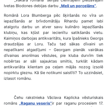
„Vakara romāna” sērijas cienītājiem piedāvājam
Ivetas Blodones debijas darbu
„Meli un porcelāns”
.
Romānā Lora Blumberga pēc šķiršanās no vīra un
iepazīšanās ar brīvdomātāju Rihardu pamet labi
atalgotu darbu un atver savu kulināro iepazīšanās
klubiņu, kas kļūst par iecienītu satikšanās vietu.
Kaimiņos darbojas antikvaritāts, kura īpašnieks Georgs
draudzējas ar Loru. Taču tad sākas dīvaini un
nepatīkami atgadījumi – Georgam pienāk vairākas
dīvainas anonīmas vēstules, pie kluba durvīm tiek
nobērtas ar sāli sajauktas smiltis, turklāt kādam
antikvariāta klientam pa ceļam mājās nozog izsolē
nopirktu gleznu. Kā šie notikumi saistīti? To uzzināsiet,
izlasot romānu.
Čehu rakstnieka Vāclava Kaplicka vēsturiskais
romāns
„Raganu veseris”
ir par raganu procesiem 17.