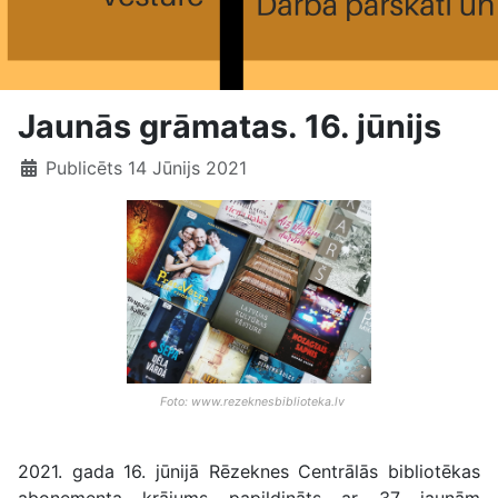
Jaunās grāmatas. 16. jūnijs
Publicēts 14 Jūnijs 2021
Foto: www.rezeknesbiblioteka.lv
2021. gada 16. jūnijā Rēzeknes Centrālās bibliotēkas