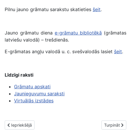
Pilnu jauno grāmatu sarakstu skatieties
šeit
.
Jauno grāmatu diena
e-grāmatu bibliotēkā
(grāmatas
latviešu valodā) – trešdienās.
E-grāmatas angļu valodā u. c. svešvalodās lasiet
šeit
.
Līdzīgi raksti
Grāmatu apskati
Jaunieguvumu saraksti
Virtuālās izstādes
Iepriekšējais raksts: Jaunās grāmatas. 1. jūlijs
Nākamais rakst
Iepriekšējā
Turpināt