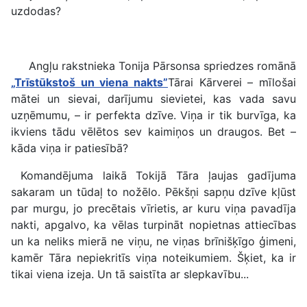
uzdodas?
Angļu rakstnieka Tonija Pārsonsa spriedzes romānā
„Trīstūkstoš un viena nakts”
Tārai Kārverei – mīlošai
mātei un sievai, darījumu sievietei, kas vada savu
uzņēmumu, – ir perfekta dzīve. Viņa ir tik burvīga, ka
ikviens tādu vēlētos sev kaimiņos un draugos. Bet –
kāda viņa ir patiesībā?
Komandējuma laikā Tokijā Tāra ļaujas gadījuma
sakaram un tūdaļ to nožēlo. Pēkšņi sapņu dzīve kļūst
par murgu, jo precētais vīrietis, ar kuru viņa pavadīja
nakti, apgalvo, ka vēlas turpināt nopietnas attiecības
un ka neliks mierā ne viņu, ne viņas brīnišķīgo ģimeni,
kamēr Tāra nepiekritīs viņa noteikumiem. Šķiet, ka ir
tikai viena izeja. Un tā saistīta ar slepkavību...