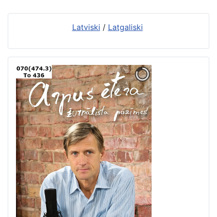
Latviski
/
Latgaliski