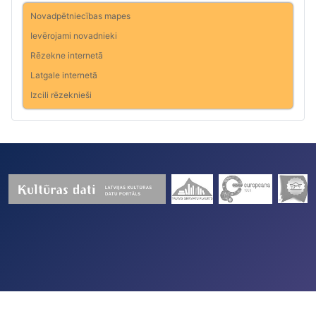
Novadpētniecības mapes
Ievērojami novadnieki
Rēzekne internetā
Latgale internetā
Izcili rēzeknieši