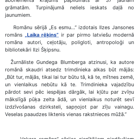
abonementa krājums papildināts ar 37 jaunām
grāmatām. Turpinājumā neliels ieskats daļā no
jaunumiem.
Romānu sērijā „Es esmu…” izdotais Ilzes Jansones
romāns
„Laika rēķins”
ir par pirmo latviešu modernā
romāna autori, ceļotāju, poligloti, antropoloģi un
bibliotekāri Ilzi Šķipsnu.
Žurnāliste Gundega Blumberga atzinusi, ka autore
romānā skaudri atsedz trimdinieka alkas būt mājās:
„Būt tur, mājās, tikai lai tur būtu tā, kā te, mītnes zemē,
un vienlaikus nebūtu kā te. Trimdinieka vajadzību
pārdot sevi pēc iespējas dārgāk, lai kļūtu par zvīņu
mākslīgā pūķa zelta ādā, un vienlaikus noturēt sevī
izdzīvošanas dzirksteli, sapņojot par zīļu vainagu.
Veselas paaudzes liktenis vienas rakstnieces mūžā.”