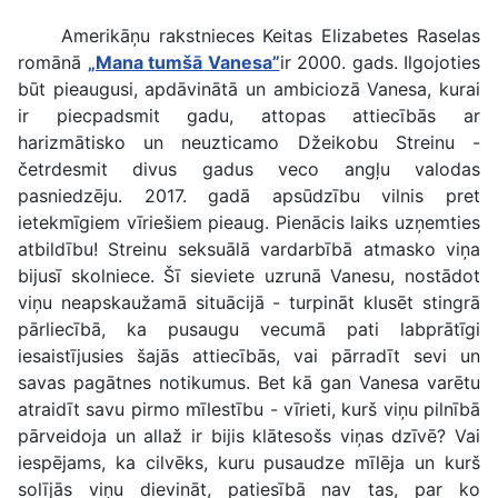
Amerikāņu rakstnieces Keitas Elizabetes Raselas
romānā
„Mana tumšā Vanesa”
ir 2000. gads. Ilgojoties
būt pieaugusi, apdāvinātā un ambiciozā Vanesa, kurai
ir piecpadsmit gadu, attopas attiecībās ar
harizmātisko un neuzticamo Džeikobu Streinu -
četrdesmit divus gadus veco angļu valodas
pasniedzēju. 2017. gadā apsūdzību vilnis pret
ietekmīgiem vīriešiem pieaug. Pienācis laiks uzņemties
atbildību! Streinu seksuālā vardarbībā atmasko viņa
bijusī skolniece. Šī sieviete uzrunā Vanesu, nostādot
viņu neapskaužamā situācijā - turpināt klusēt stingrā
pārliecībā, ka pusaugu vecumā pati labprātīgi
iesaistījusies šajās attiecībās, vai pārradīt sevi un
savas pagātnes notikumus. Bet kā gan Vanesa varētu
atraidīt savu pirmo mīlestību - vīrieti, kurš viņu pilnībā
pārveidoja un allaž ir bijis klātesošs viņas dzīvē? Vai
iespējams, ka cilvēks, kuru pusaudze mīlēja un kurš
solījās viņu dievināt, patiesībā nav tas, par ko