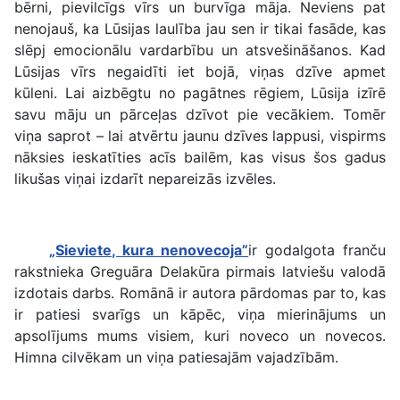
bērni, pievilcīgs vīrs un burvīga māja. Neviens pat
nenojauš, ka Lūsijas laulība jau sen ir tikai fasāde, kas
slēpj emocionālu vardarbību un atsvešināšanos. Kad
Lūsijas vīrs negaidīti iet bojā, viņas dzīve apmet
kūleni. Lai aizbēgtu no pagātnes rēgiem, Lūsija izīrē
savu māju un pārceļas dzīvot pie vecākiem. Tomēr
viņa saprot – lai atvērtu jaunu dzīves lappusi, vispirms
nāksies ieskatīties acīs bailēm, kas visus šos gadus
likušas viņai izdarīt nepareizās izvēles.
„Sieviete, kura nenovecoja”
ir godalgota franču
rakstnieka Greguāra Delakūra pirmais latviešu valodā
izdotais darbs. Romānā ir autora pārdomas par to, kas
ir patiesi svarīgs un kāpēc, viņa mierinājums un
apsolījums mums visiem, kuri noveco un novecos.
Himna cilvēkam un viņa patiesajām vajadzībām.