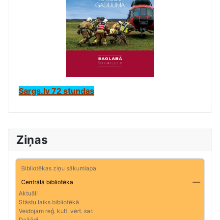
Sargs.lv 72 stundas
Ziņas
Bibliotēkas ziņu sākumlapa
Centrālā bibliotēka
Aktuāli
Stāstu laiks bibliotēkā
Veidojam reģ. kult. vērt. sar.
Dažādi