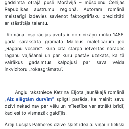
gadsimta otrajā pusē Morāvijā – mūsdienu Čehijas
Republikas austrumu reģionā. Autoram romānā
meistarīgi izdevies savienot faktogrāfisku precizitāti
ar stāstītāja talantu.
Romāna inspirācijas avots ir dominikāņu mūku 1486.
gadā sarakstītā grāmata Malleus maleficarum jeb
„Raganu veseris”, kurā cita starpā ietvertas norādes
raganu vajāšanai un par kuru pastāv uzskats, ka tā
vairākus gadsimtus kalpojusi par sava veida
inkvizitoru „rokasgrāmatu”.
Angļu rakstniece Ketrina Eljota jaunākajā romānā
„Aiz slēgtām durvīm”
spilgti parāda, ka mainīt savu
dzīvi nekad nav par vēlu un mīlestība var atnākt brīdī,
kad esi to vismazāk gaidījis.
Ārēji Lūsijas Palmeres dzīve šķiet ideāla: viņai ir lieliski