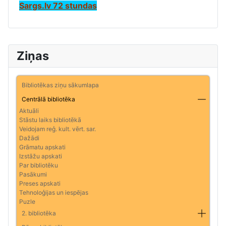
Sargs.lv 72 stundas
Ziņas
Bibliotēkas ziņu sākumlapa
Centrālā bibliotēka
Aktuāli
Stāstu laiks bibliotēkā
Veidojam reģ. kult. vērt. sar.
Dažādi
Grāmatu apskati
Izstāžu apskati
Par bibliotēku
Pasākumi
Preses apskati
Tehnoloģijas un iespējas
Puzle
2. bibliotēka