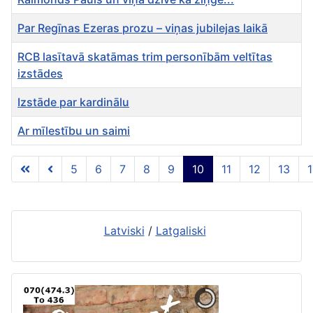
Par Regīnas Ezeras prozu – viņas jubilejas laikā
RCB lasītavā skatāmas trim personībām veltītas
izstādes
Izstāde par kardinālu
Ar mīlestību un saimi
Rakstu tabula
5
6
7
8
9
10
11
12
13
10 lapa no 56
Latviski
/
Latgaliski