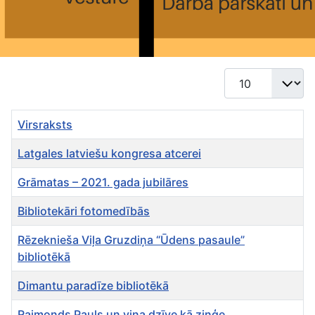
Rādīt #
Virsraksts
Latgales latviešu kongresa atcerei
Grāmatas – 2021. gada jubilāres
Bibliotekāri fotomedībās
Rēzeknieša Viļa Gruzdiņa “Ūdens pasaule”
bibliotēkā
Dimantu paradīze bibliotēkā
Raimonds Pauls un viņa dzīve kā ziņģe...