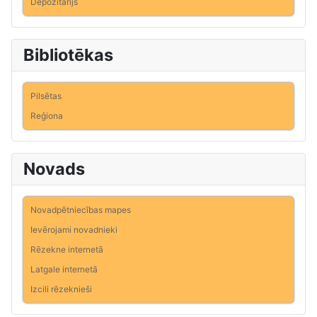
Depozitārijs
Bibliotēkas
Pilsētas
Reģiona
Novads
Novadpētniecības mapes
Ievērojami novadnieki
Rēzekne internetā
Latgale internetā
Izcili rēzeknieši