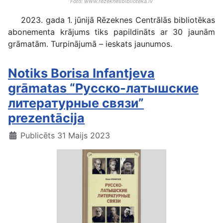
Foto: www.rezeknesbiblioteka.lv
2023. gada 1. jūnijā Rēzeknes Centrālās bibliotēkas
abonementa krājums tiks papildināts ar 30 jaunām
grāmatām. Turpinājumā – ieskats jaunumos.
Notiks Borisa Infantjeva
grāmatas “Русско-латышские
литературные связи”
prezentācija
Publicēts 31 Maijs 2023