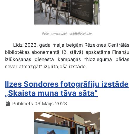
Foto: www.rezeknesbiblioteka.lv
Līdz 2023. gada maija beigām Rēzeknes Centrālās
bibliotēkas abonementā (2. stāvā) apskatāma Finanšu
izlūkošanas dienesta kampaņas “Nozieguma pēdas
nevar atmazgāt” izglītojošā izstāde.
Ilzes Sondores fotogrāfiju izstāde
„Skaista muna tāva sāta”
Publicēts 06 Maijs 2023