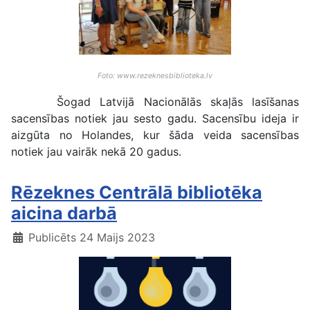
Foto: www.rezeknesbiblioteka.lv
Šogad Latvijā Nacionālās skaļās lasīšanas
sacensības notiek jau sesto gadu. Sacensību ideja ir
aizgūta no Holandes, kur šāda veida sacensības
notiek jau vairāk nekā 20 gadus.
Rēzeknes Centrālā bibliotēka
aicina darbā
Publicēts 24 Maijs 2023