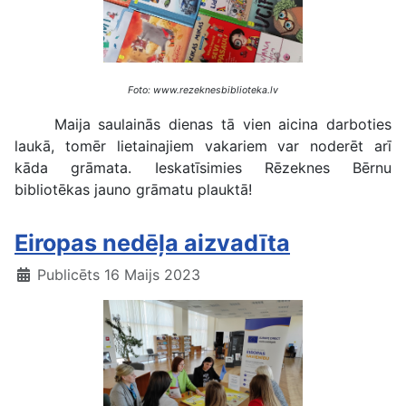
Foto: www.rezeknesbiblioteka.lv
Maija saulainās dienas tā vien aicina darboties
laukā, tomēr lietainajiem vakariem var noderēt arī
kāda grāmata. Ieskatīsimies Rēzeknes Bērnu
bibliotēkas jauno grāmatu plauktā!
Eiropas nedēļa aizvadīta
Publicēts 16 Maijs 2023