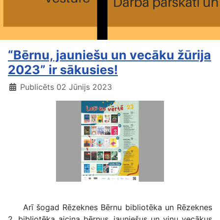
“Bērnu, jauniešu un vecāku žūrija
2023” ir sākusies!
Publicēts 02 Jūnijs 2023
Bērnu, jauniešu un vecāku žūrija 2023
Arī šogad Rēzeknes Bērnu bibliotēka un Rēzeknes
2. bibliotēka aicina bērnus, jauniešus un viņu vecākus