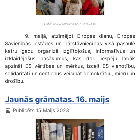
Foto: www.rezeknesbiblioteka.lv
9. maijā, atzīmējot Eiropas dienu, Eiropas
Savienības iestādes un pārstāvniecības visā pasaulē
katru gadu organizē izglītojošus, informatīvus un
izklaidējošus pasākumus, kas dod iespēju labāk
apzināt ES vērtības un mērķus, izcelt ES vienotību,
solidaritāti un centienus veicināt demokrātiju, mieru un
drošību.
Jaunās grāmatas. 16. maijs
Publicēts 15 Maijs 2023