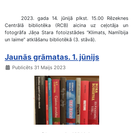
Izstādes “Klimats, Namībija un laime” atklāšana
2023. gada 14. jūnijā plkst. 15.00 Rēzeknes
Centrālā bibliotēka (RCB) aicina uz ceļotāja un
fotogrāfa Jāņa Stara fotoizstādes “Klimats, Namībija
un laime” atklāšanu bibliotēkā (3. stāvā).
Jaunās grāmatas. 1. jūnijs
Publicēts 31 Maijs 2023