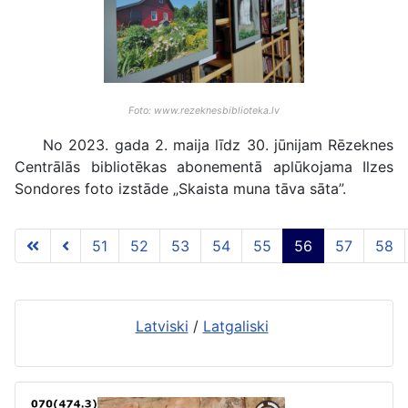
Foto: www.rezeknesbiblioteka.lv
No 2023. gada 2. maija līdz 30. jūnijam Rēzeknes
Centrālās bibliotēkas abonementā aplūkojama Ilzes
Sondores foto izstāde „Skaista muna tāva sāta”.
51
52
53
54
55
56
57
58
56 lapa no 117
Latviski
/
Latgaliski