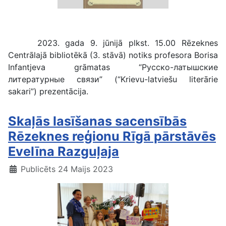
Notiks Borisa Infantjeva grāmatas prezentācija
2023. gada 9. jūnijā plkst. 15.00 Rēzeknes
Centrālajā bibliotēkā (3. stāvā) notiks profesora Borisa
Infantjeva grāmatas “Русско-латышские
литературные связи” (“Krievu-latviešu literārie
sakari”) prezentācija.
Skaļās lasīšanas sacensībās
Rēzeknes reģionu Rīgā pārstāvēs
Evelīna Razguļaja
Publicēts 24 Maijs 2023