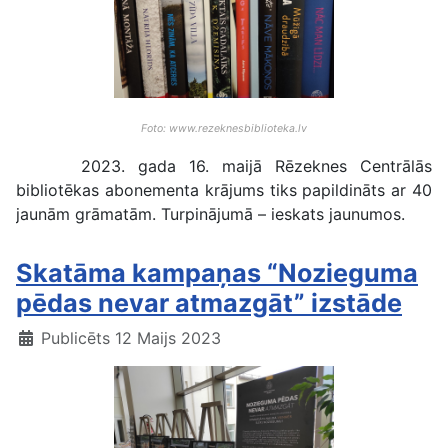
Foto: www.rezeknesbiblioteka.lv
2023. gada 16. maijā Rēzeknes Centrālās
bibliotēkas abonementa krājums tiks papildināts ar 40
jaunām grāmatām. Turpinājumā – ieskats jaunumos.
Skatāma kampaņas “Nozieguma
pēdas nevar atmazgāt” izstāde
Publicēts 12 Maijs 2023