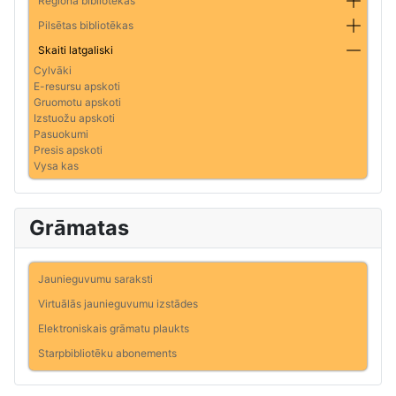
Reģiona bibliotēkas
Pilsētas bibliotēkas
Skaiti latgaliski
Cylvāki
E-resursu apskoti
Gruomotu apskoti
Izstuožu apskoti
Pasuokumi
Presis apskoti
Vysa kas
Grāmatas
Jaunieguvumu saraksti
Virtuālās jaunieguvumu izstādes
Elektroniskais grāmatu plaukts
Starpbibliotēku abonements