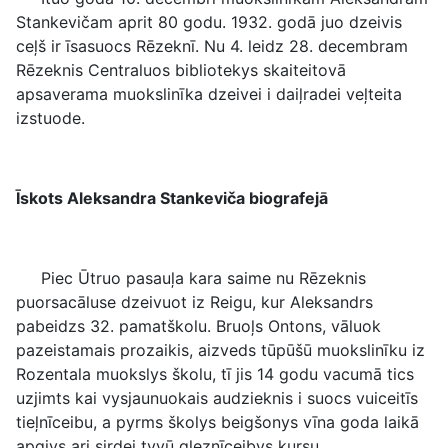
Stankevičam aprit 80 godu. 1932. godā juo dzeivis
ceļš ir īsasuocs Rēzeknī. Nu 4. leidz 28. decembram
Rēzeknis Centraluos bibliotekys skaiteitovā
apsaverama muokslinīka dzeivei i daiļradei veļteita
izstuode.
Īskots Aleksandra Stankeviča biografejā
Piec Ūtruo pasauļa kara saime nu Rēzeknis
puorsacāluse dzeivuot iz Reigu, kur Aleksandrs
pabeidzs 32. pamatškolu. Bruoļs Ontons, vāluok
pazeistamais prozaikis, aizveds tūpūšū muokslinīku iz
Rozentala muokslys školu, tī jis 14 godu vacumā tics
uzjimts kai vysjaunuokais audzieknis i suocs vuiceitīs
tieļnīceibu, a pyrms školys beigšonys vīna goda laikā
apgivs ari sirdei tyvū gleznīceibys kursu.