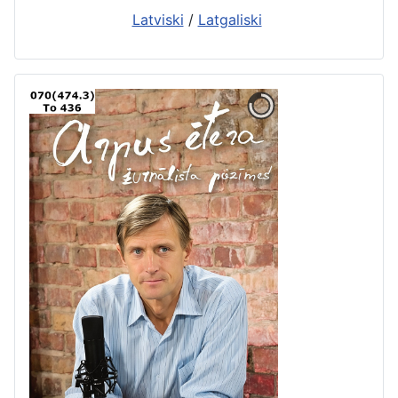
Latviski
/
Latgaliski