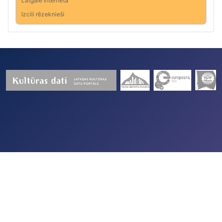
Latgale internetā
Izcili rēzeknieši