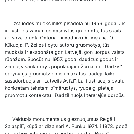
Izstuodēs muokslinīks pīsadola nu 1956. goda. Jis
ir ilustriejs vairuokus dasmytus gruomotu, tūs skaitā
ari sova bruoļa Ontona, nūvodnīku A. Viejāna. O.
Kūkuoja, P. Zeiles i cytu autoru gruomotys, tūs
muoksla ir eksponāta gon Latvejā, gon uorpus vaļsts
rūbežom. Suocūt nu 1957. goda, daudzus godus ir
zeimiejs karikaturys popularajam žurnalam „Dadzis”,
darynuojs gruomotzeimis i plakatus, pādejā laikā
sasadorbuojs ar „Latvejis Avīzi”. Lai ilustracejis byutu
konkretam tekstam pīmāruotys, ryupeigi pietejs
gruomotu kontekstu i īsadzilinuojs literarajūs dorbūs.
Veiduojs monumentalus gleznuojumus Reigā i
Salaspilī, kūpā ar dizaineri A. Punku 1974. i 1978. godā
projektiejs interjerus i īkuortys lidūstai „Reiga”.