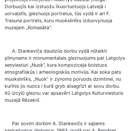
Dorbuojīs kai izstuožu īkuortuotuojs Latvejā i
uorvaļstīs, gleznuojs portretus, tūs vydā ir ari F.
Trasuna portrets, kuru muokslinīks izduovynuoja
muzejam „Kolnasāta”.
A. Stankeviča daudzūs dorbu vydā nūteikti
pīmynams ir monumentalais gleznuojums par Latgolys
seņviesturi „Nuok”, kura kompoziceja bolstuos
etnografiskūs i arheologiskūs motivūs. Kai soka pats
muokslinīks, „Nuok” ir zynoms poruods dzimtinei, nu
kurīnis jis nuocs i kurā gryb atsagrīzt ar sovu dorbu.
Itū izcylū gleznu var apsavērt Latgolys Kulturviesturis
muzejā Rēzeknī.
Par sovim dorbim A. Stankevičs ir sajiems
naskaitomus diplomus, 1993. godā par A. Beināres