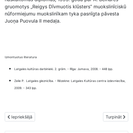
gruomotys „Reigys Dīvmuotis klūsters” muokslinīciskū
nūformiejumu muokslinīkam tyka pasnīgta pāvesta
Juoņa Puovula II medaļa.
Izmontuotuo literatura
Latgales kultūras darbinieki. 2. grām. - Rīga: Jumava, 2008. - 448 lpp.
Zeile P. Latgales gleznicība. - Rēzekne: Latgales Kultūras centra izdevniecība,
2009. - 343 lpp.
Iepriekšējais raksts: Rēzeknis Suopu Dīvmuotis bazneicai – 75
Nākamais raks
Iepriekšējā
Turpināt