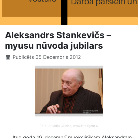
Aleksandrs Stankevičs –
myusu nūvoda jubilars
Publicēts 05 Decembris 2012
Foto: Arkādijs Gluhihs, www.intelligent.lv
Ituo goda 10. decembrī muokslinīkam Aleksandram