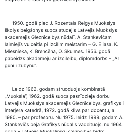
1950. godā piec J. Rozentala Reigys Muokslys
školys beigšonys suocs studejis Latvejis Muokslys
akademejis Gleznīceibys nūdalī. A. Stankevičam
laimiejīs vuiceitīs pi izcilim meistarim – Ģ. Eliasa, K.
Miesnieka, K. Brencēna, O. Skulmes. 1956. godā
pabeidzs akademeju ar izcileibu, diplomdorbs – „Ar
guni i zūbynu”.
Leidz 1962. godam struoduojs kombinatā
„Muoksla”, 1962. godā suocs pasnīdzieja dorbu
Latvejis Muokslys akademejis Gleznīceibys, grafikys i
interjera katedrā, 1972. godā klivs par docentu, a
1980. – par profesoru. Nu 1975. leidz 1999. godam A.
Stankevičs beja Grafikys nūdalis vadeituojs, nu 1964.
goda – Latvejis Muokslinīku savīneibys bīdrs.