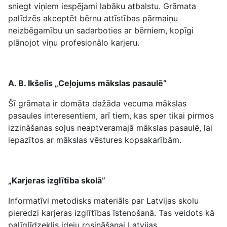
sniegt viņiem iespējami labāku atbalstu. Grāmata
palīdzēs akceptēt bērnu attīstības pārmaiņu
neizbēgamību un sadarboties ar bērniem, kopīgi
plānojot viņu profesionālo karjeru.
A. B. Ikšelis „Ceļojums mākslas pasaulē”
Šī grāmata ir domāta dažāda vecuma mākslas
pasaules interesentiem, arī tiem, kas sper tikai pirmos
izzināšanas soļus neaptveramajā mākslas pasaulē, lai
iepazītos ar mākslas vēstures kopsakarībām.
„Karjeras izglītība skolā”
Informatīvi metodisks materiāls par Latvijas skolu
pieredzi karjeras izglītības īstenošanā. Tas veidots kā
palīglīdzeklis ideju rosināšanai Latvijas