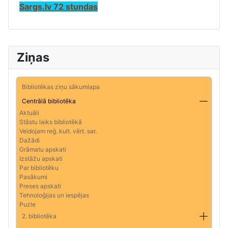
Sargs.lv 72 stundas
Ziņas
Bibliotēkas ziņu sākumlapa
Centrālā bibliotēka
Aktuāli
Stāstu laiks bibliotēkā
Veidojam reģ. kult. vērt. sar.
Dažādi
Grāmatu apskati
Izstāžu apskati
Par bibliotēku
Pasākumi
Preses apskati
Tehnoloģijas un iespējas
Puzle
2. bibliotēka