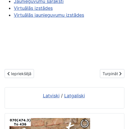
Jaunieguvumu
saraksti
Virtuālās
izstādes
Virtuālās
jaunieguvumu izstādes
Iepriekšējais raksts: Jaunās grāmatas. 1. aprīlis
Nākamais raks
Iepriekšējā
Turpināt
Latviski
/
Latgaliski