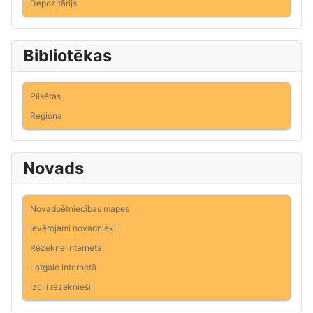
Depozitārijs
Bibliotēkas
Pilsētas
Reģiona
Novads
Novadpētniecības mapes
Ievērojami novadnieki
Rēzekne internetā
Latgale internetā
Izcili rēzeknieši