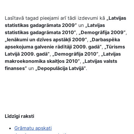
Lasītavā tagad pieejami arī tādi izdevumi kā
„Latvijas
statistikas gadagrāmata 2009”
un
„Latvijas
statistikas gadagrāmata 2010”
,
„Demogrāfija 2009”
,
„Ienākumi un dzīves apstākļi 2009”
,
„Darbaspēka
apsekojuma galvenie rādītāji 2009. gadā”
,
„Tūrisms
Latvijā 2009. gadā”
,
„Demogrāfija 2010”
,
„Latvijas
makroekonomika skaitļos 2010”
,
„Latvijas valsts
finanses”
un
„Depopulācija Latvijā”
.
Līdzīgi raksti
Grāmatu
apskati