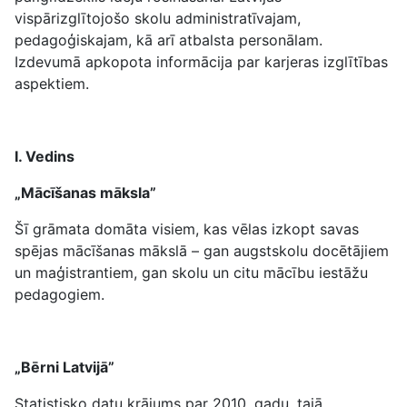
vispārizglītojošo skolu administratīvajam,
pedagoģiskajam, kā arī atbalsta personālam.
Izdevumā apkopota informācija par karjeras izglītības
aspektiem.
I. Vedins
„Mācīšanas māksla”
Šī grāmata domāta visiem, kas vēlas izkopt savas
spējas mācīšanas mākslā – gan augstskolu docētājiem
un maģistrantiem, gan skolu un citu mācību iestāžu
pedagogiem.
„Bērni Latvijā”
Statistisko datu krājums par 2010. gadu, tajā