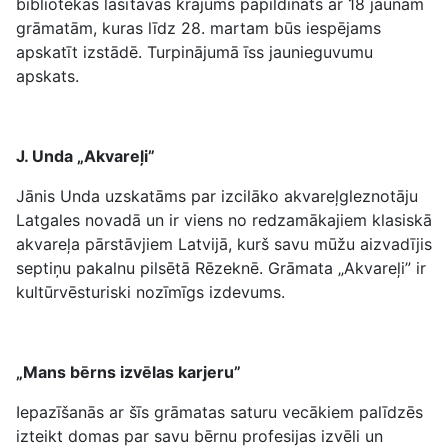
bibliotēkas lasītavas krājums papildināts ar 18 jaunām
grāmatām, kuras līdz 28. martam būs iespējams
apskatīt izstādē. Turpinājumā īss jaunieguvumu
apskats.
J. Unda „Akvareļi”
Jānis Unda uzskatāms par izcilāko akvareļgleznotāju
Latgales novadā un ir viens no redzamākajiem klasiskā
akvareļa pārstāvjiem Latvijā, kurš savu mūžu aizvadījis
septiņu pakalnu pilsētā Rēzeknē. Grāmata „Akvareļi” ir
kultūrvēsturiski nozīmīgs izdevums.
„Mans bērns izvēlas karjeru”
Iepazīšanās ar šīs grāmatas saturu vecākiem palīdzēs
izteikt domas par savu bērnu profesijas izvēli un