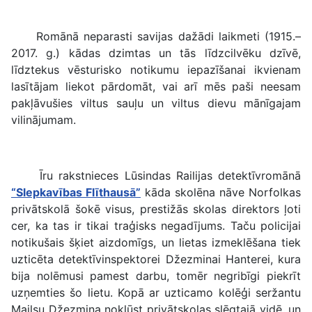
Romānā neparasti savijas dažādi laikmeti (1915.–
2017. g.) kādas dzimtas un tās līdzcilvēku dzīvē,
līdztekus vēsturisko notikumu iepazīšanai ikvienam
lasītājam liekot pārdomāt, vai arī mēs paši neesam
pakļāvušies viltus sauļu un viltus dievu mānīgajam
vilinājumam.
Īru rakstnieces Lūsindas Railijas detektīvromānā
“Slepkavības Flīthausā”
kāda skolēna nāve Norfolkas
privātskolā šokē visus, prestižās skolas direktors ļoti
cer, ka tas ir tikai traģisks negadījums. Taču policijai
notikušais šķiet aizdomīgs, un lietas izmeklēšana tiek
uzticēta detektīvinspektorei Džezminai Hanterei, kura
bija nolēmusi pamest darbu, tomēr negribīgi piekrīt
uzņemties šo lietu. Kopā ar uzticamo kolēģi seržantu
Mailsu Džezmina nokļūst privātskolas slēgtajā vidē, un