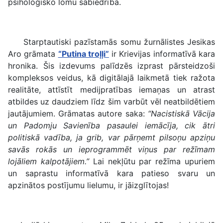
psiholoģisko lomu sabiedrībā.
Starptautiski pazīstamās somu žurnālistes Jesikas
Aro grāmata
“Putina troļļi”
ir Krievijas informatīvā kara
hronika. Šis izdevums palīdzēs izprast pārsteidzoši
kompleksos veidus, kā digitālajā laikmetā tiek ražota
realitāte, attīstīt medijpratības iemaņas un atrast
atbildes uz daudziem līdz šim varbūt vēl neatbildētiem
jautājumiem. Grāmatas autore saka:
“Nacistiskā Vācija
un Padomju Savienība pasaulei iemācīja, cik ātri
politiskā vadība, ja grib, var pārņemt pilsoņu apziņu
savās rokās un ieprogrammēt viņus par režīmam
lojāliem kalpotājiem.”
Lai nekļūtu par režīma upuriem
un saprastu informatīvā kara patieso svaru un
apzinātos postījumu lielumu, ir jāizglītojas!