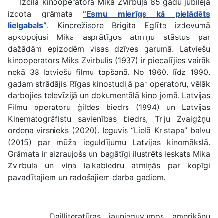
Izcilā kinooperatora Mika Zvirbuļa 85 gadu jubilejā
izdota grāmata
“Esmu mierīgs kā pielādēts
lielgabals”
. Kinorežisore Brigita Eglīte izdevumā
apkopojusi Mika asprātīgos atmiņu stāstus par
dažādām epizodēm visas dzīves garumā. Latviešu
kinooperators Miks Zvirbulis (1937) ir piedalījies vairāk
nekā 38 latviešu filmu tapšanā. No 1960. līdz 1990.
gadam strādājis Rīgas kinostudijā par operatoru, vēlāk
darbojies televīzijā un dokumentālā kino jomā. Latvijas
Filmu operatoru ģildes biedrs (1994) un Latvijas
Kinematogrāfistu savienības biedrs, Triju Zvaigžņu
ordeņa virsnieks (2020). Ieguvis “Lielā Kristapa” balvu
(2015) par mūža ieguldījumu Latvijas kinomākslā.
Grāmata ir aizraujošs un bagātīgi ilustrēts ieskats Mika
Zvirbuļa un viņa laikabiedru atmiņās par kopīgi
pavadītajiem un radošajiem darba gadiem.
Daiļliteratūras jaunieguvumos amerikāņu