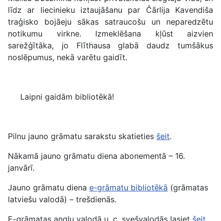
līdz ar liecinieku iztaujāšanu par Čārlija Kavendiša
traģisko bojāeju sākas satraucošu un neparedzētu
notikumu virkne. Izmeklēšana kļūst aizvien
sarežģītāka, jo Flīthausa glabā daudz tumšākus
noslēpumus, nekā varētu gaidīt.
Laipni gaidām bibliotēkā!
Pilnu jauno grāmatu sarakstu skatieties
šeit
.
Nākamā jauno grāmatu diena abonementā – 16.
janvārī.
Jauno grāmatu diena
e-grāmatu bibliotēkā
(grāmatas
latviešu valodā) – trešdienās.
E-grāmatas angļu valodā u. c. svešvalodās lasiet
šeit
.