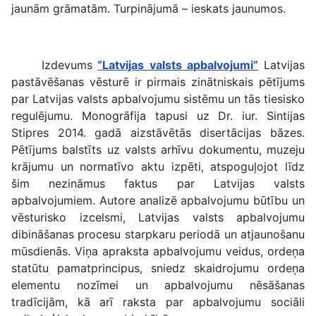
jaunām grāmatām. Turpinājumā – ieskats jaunumos.
Izdevums
“Latvijas valsts apbalvojumi”
Latvijas
pastāvēšanas vēsturē ir pirmais zinātniskais pētījums
par Latvijas valsts apbalvojumu sistēmu un tās tiesisko
regulējumu. Monogrāfija tapusi uz Dr. iur. Sintijas
Stipres 2014. gadā aizstāvētās disertācijas bāzes.
Pētījums balstīts uz valsts arhīvu dokumentu, muzeju
krājumu un normatīvo aktu izpēti, atspoguļojot līdz
šim nezināmus faktus par Latvijas valsts
apbalvojumiem. Autore analizē apbalvojumu būtību un
vēsturisko izcelsmi, Latvijas valsts apbalvojumu
dibināšanas procesu starpkaru periodā un atjaunošanu
mūsdienās. Viņa apraksta apbalvojumu veidus, ordeņa
statūtu pamatprincipus, sniedz skaidrojumu ordeņa
elementu nozīmei un apbalvojumu nēsāšanas
tradīcijām, kā arī raksta par apbalvojumu sociāli