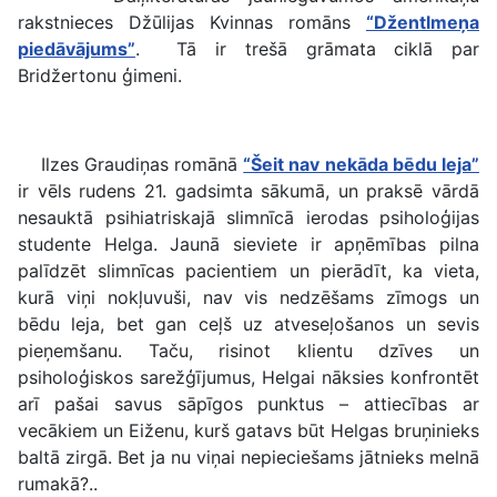
rakstnieces Džūlijas Kvinnas romāns
“Džentlmeņa
piedāvājums”
. Tā ir trešā grāmata ciklā par
Bridžertonu ģimeni.
Ilzes Graudiņas romānā
“Šeit nav nekāda bēdu leja”
ir vēls rudens 21. gadsimta sākumā, un praksē vārdā
nesauktā psihiatriskajā slimnīcā ierodas psiholoģijas
studente Helga. Jaunā sieviete ir apņēmības pilna
palīdzēt slimnīcas pacientiem un pierādīt, ka vieta,
kurā viņi nokļuvuši, nav vis nedzēšams zīmogs un
bēdu leja, bet gan ceļš uz atveseļošanos un sevis
pieņemšanu. Taču, risinot klientu dzīves un
psiholoģiskos sarežģījumus, Helgai nāksies konfrontēt
arī pašai savus sāpīgos punktus – attiecības ar
vecākiem un Eiženu, kurš gatavs būt Helgas bruņinieks
baltā zirgā. Bet ja nu viņai nepieciešams jātnieks melnā
rumakā?..