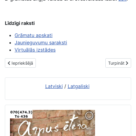
Līdzīgi raksti
Grāmatu apskati
Jaunieguvumu saraksti
Virtuālās izstādes
Iepriekšējais raksts: Jaunās grāmatas. 16. janvāris
Nākamais raks
Iepriekšējā
Turpināt
Latviski
/
Latgaliski