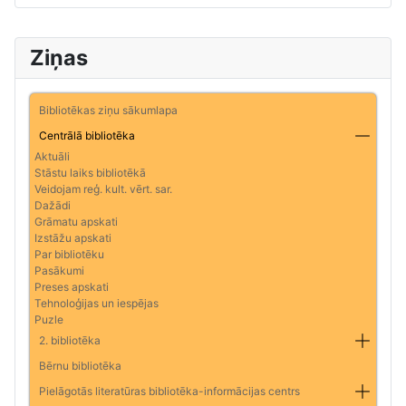
Ziņas
Bibliotēkas ziņu sākumlapa
Centrālā bibliotēka
Aktuāli
Stāstu laiks bibliotēkā
Veidojam reģ. kult. vērt. sar.
Dažādi
Grāmatu apskati
Izstāžu apskati
Par bibliotēku
Pasākumi
Preses apskati
Tehnoloģijas un iespējas
Puzle
2. bibliotēka
Bērnu bibliotēka
Pielāgotās literatūras bibliotēka-informācijas centrs