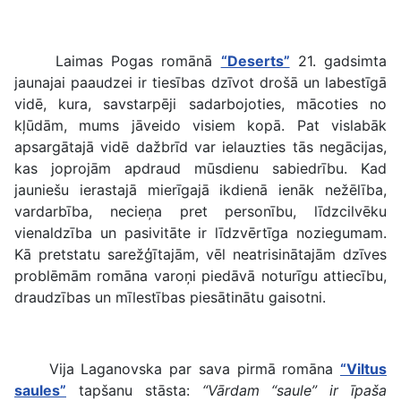
Laimas Pogas romānā
“Deserts”
21. gadsimta
jaunajai paaudzei ir tiesības dzīvot drošā un labestīgā
vidē, kura, savstarpēji sadarbojoties, mācoties no
kļūdām, mums jāveido visiem kopā. Pat vislabāk
apsargātajā vidē dažbrīd var ielauzties tās negācijas,
kas joprojām apdraud mūsdienu sabiedrību. Kad
jauniešu ierastajā mierīgajā ikdienā ienāk nežēlība,
vardarbība, necieņa pret personību, līdzcilvēku
vienaldzība un pasivitāte ir līdzvērtīga noziegumam.
Kā pretstatu sarežģītajām, vēl neatrisinātajām dzīves
problēmām romāna varoņi piedāvā noturīgu attiecību,
draudzības un mīlestības piesātinātu gaisotni.
Vija Laganovska par sava pirmā romāna
“Viltus
saules”
tapšanu stāsta:
“Vārdam “saule” ir īpaša