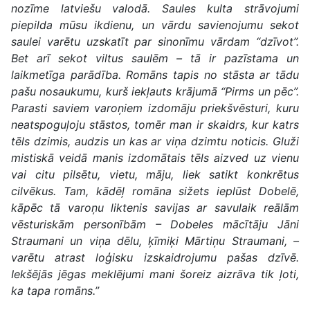
nozīme latviešu valodā. Saules kulta strāvojumi
piepilda mūsu ikdienu, un vārdu savienojumu sekot
saulei varētu uzskatīt par sinonīmu vārdam “dzīvot”.
Bet arī sekot viltus saulēm – tā ir pazīstama un
laikmetīga parādība. Romāns tapis no stāsta ar tādu
pašu nosaukumu, kurš iekļauts krājumā “Pirms un pēc”.
Parasti saviem varoņiem izdomāju priekšvēsturi, kuru
neatspoguļoju stāstos, tomēr man ir skaidrs, kur katrs
tēls dzimis, audzis un kas ar viņa dzimtu noticis. Gluži
mistiskā veidā manis izdomātais tēls aizved uz vienu
vai citu pilsētu, vietu, māju, liek satikt konkrētus
cilvēkus. Tam, kādēļ romāna sižets ieplūst Dobelē,
kāpēc tā varoņu liktenis savijas ar savulaik reālām
vēsturiskām personībām – Dobeles mācītāju Jāni
Straumani un viņa dēlu, ķīmiķi Mārtiņu Straumani, –
varētu atrast loģisku izskaidrojumu pašas dzīvē.
Iekšējās jēgas meklējumi mani šoreiz aizrāva tik ļoti,
ka tapa romāns.”