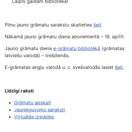
Laipni gaidām bibliotēkā!
Pilnu jauno grāmatu sarakstu skatieties
šeit
.
Nākamā jauno grāmatu diena abonementā – 16. aprīlī.
Jauno grāmatu diena
e-grāmatu bibliotēkā
(grāmatas
latviešu valodā) – trešdienās.
E-grāmatas angļu valodā u. c. svešvalodās lasiet
šeit
.
Līdzīgi raksti
Grāmatu apskati
Jaunieguvumu saraksti
Virtuālās izstādes