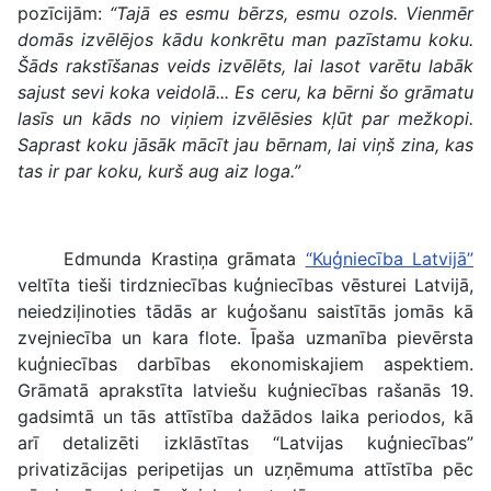
pozīcijām:
“Tajā es esmu bērzs, esmu ozols. Vienmēr
domās izvēlējos kādu konkrētu man pazīstamu koku.
Šāds rakstīšanas veids izvēlēts, lai lasot varētu labāk
sajust sevi koka veidolā... Es ceru, ka bērni šo grāmatu
lasīs un kāds no viņiem izvēlēsies kļūt par mežkopi.
Saprast koku jāsāk mācīt jau bērnam, lai viņš zina, kas
tas ir par koku, kurš aug aiz loga.”
Edmunda Krastiņa grāmata
“Kuģniecība Latvijā”
veltīta tieši tirdzniecības kuģniecības vēsturei Latvijā,
neiedziļinoties tādās ar kuģošanu saistītās jomās kā
zvejniecība un kara flote. Īpaša uzmanība pievērsta
kuģniecības darbības ekonomiskajiem aspektiem.
Grāmatā aprakstīta latviešu kuģniecības rašanās 19.
gadsimtā un tās attīstība dažādos laika periodos, kā
arī detalizēti izklāstītas “Latvijas kuģniecības”
privatizācijas peripetijas un uzņēmuma attīstība pēc