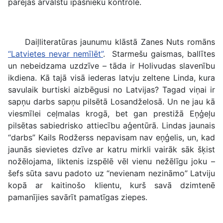
pārejas ārvalstu īpašnieku kontrolē.
Daiļliteratūras jaunumu klāstā Zanes Nuts romāns
“Latvietes nevar nemīlēt”
. Starmešu gaismas, ballītes
un nebeidzama uzdzīve – tāda ir Holivudas slavenību
ikdiena. Kā tajā visā iederas latvju zeltene Linda, kura
savulaik burtiski aizbēgusi no Latvijas? Tagad viņai ir
sapņu darbs sapņu pilsētā Losandželosā. Un ne jau kā
viesmīlei ceļmalas krogā, bet gan prestižā Eņģeļu
pilsētas sabiedrisko attiecību aģentūrā. Lindas jaunais
“darbs” Kails Rodžerss nepavisam nav eņģelis, un, kad
jaunās sievietes dzīve ar katru mirkli vairāk sāk šķist
nožēlojama, liktenis izspēlē vēl vienu nežēlīgu joku –
šefs sūta savu padoto uz “nevienam nezināmo” Latviju
kopā ar kaitinošo klientu, kurš savā dzimtenē
pamanījies savārīt pamatīgas ziepes.