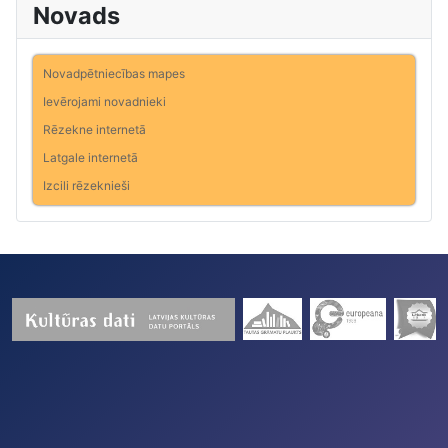
Novads
Novadpētniecības mapes
Ievērojami novadnieki
Rēzekne internetā
Latgale internetā
Izcili rēzeknieši