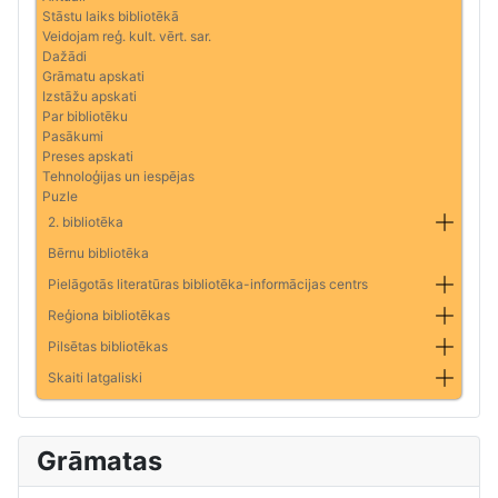
Stāstu laiks bibliotēkā
Veidojam reģ. kult. vērt. sar.
Dažādi
Grāmatu apskati
Izstāžu apskati
Par bibliotēku
Pasākumi
Preses apskati
Tehnoloģijas un iespējas
Puzle
2. bibliotēka
Bērnu bibliotēka
Pielāgotās literatūras bibliotēka-informācijas centrs
Reģiona bibliotēkas
Pilsētas bibliotēkas
Skaiti latgaliski
Grāmatas