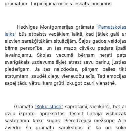
grāmatām. Turpinājumā neliels ieskats jaunumos.
Hedvigas Montgomerijas grāmata
“Pamatskolas
laiks”
būs atbalsts vecākiem laikā, kad jātiek galā ar
aizvien sarežģītākām situācijām. Šajos gados veidojas
bērna personība, un tas mazo cilvēku padara īpaši
ievainojamu. Skolas vecumā bērnam nereti pats
svarīgākais uzdevums šķiet atrast savu bariņu, justies
piederīgam. Ja tas neizdodas, pārņem bailes tikt
atstumtam, zaudēt cieņu vienaudžu acīs. Tad emocijas
saceļ tādu vētru, kam grūti izkuģot cauri vienatnē.
Grāmatā
“Koku stāsti”
saprotami, vienkārši, bet ar
dziļu izpratni aprakstītas desmit Latvijā visbiežāk
sastopamo koku sugas. Pieredzējusī mežkope Aija
Zviedre šo grāmatu sarakstījusi it kā no koka