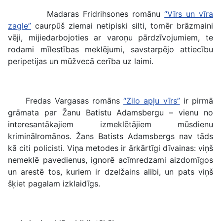
Madaras Fridrihsones romānu
“Vīrs un vīra
zagle”
caurpūš ziemai netipiski silti, tomēr brāzmaini
vēji, mijiedarbojoties ar varoņu pārdzīvojumiem, te
rodami mīlestības meklējumi, savstarpējo attiecību
peripetijas un mūžvecā cerība uz laimi.
Fredas Vargasas romāns
“Zilo apļu vīrs”
ir pirmā
grāmata par Žanu Batistu Adamsbergu – vienu no
interesantākajiem izmeklētājiem mūsdienu
kriminālromānos. Žans Batists Adamsbergs nav tāds
kā citi policisti. Viņa metodes ir ārkārtīgi dīvainas: viņš
nemeklē pavedienus, ignorē acīmredzami aizdomīgos
un arestē tos, kuriem ir dzelžains alibi, un pats viņš
šķiet pagalam izklaidīgs.