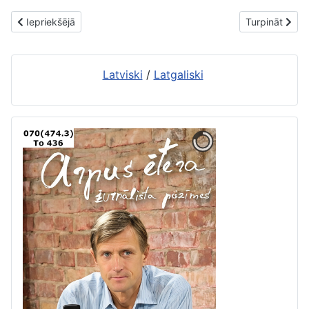
Iepriekšējais raksts: Jaunās grāmatas. 16. aprīlis
Nākamais raks
Iepriekšējā
Turpināt
Latviski
/
Latgaliski