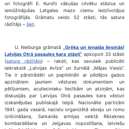
un fotogrāfi E. Kursīti vākušas cilvēku stāstus un
iemūžinājušas Latgales mazo ciemu iedzīvotājus
fotogrāfijās. Grāmatu veido 52 stāsti, tās satura
rādītājs –
šeit
.
U. Neiburga grāmatā
„Grēka un ienaida liesmās!
Latvijas Otrā pasaules kara stāsti”
apkopoti 33 stāsti
(
satura rādītājs
) – raksti, kas savulaik publicēti
laikrakstā „Latvijas Avīze” un žurnālā „Mājas Viesis”.
Tie ir pārstrādāti un papildināti ar pēdējos gados
apzinātiem jauniem vēstures dokumentiem un
pētījumiem, aculiecinieku liecībām un atziņām, kas
diskusijās par Latvijas Otrā pasaules kara vēsturi
izskanējušas publiskajā telpā. Nacionālie partizāni
1941. gada vasarā, nacistu organizētā ebreju un romu
iznīcināšana, Sarkanās armijas veiktā Rēzeknes
bombardēšana un Jelgavas nopostīšana, latviešu