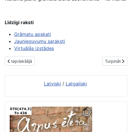
Līdzīgi raksti
Grāmatu apskati
Jaunieguvumu saraksti
Virtuālās izstādes
Iepriekšējais raksts: Jaunās grāmatas. 16. marts
Nākamais raks
Iepriekšējā
Turpināt
Latviski
/
Latgaliski