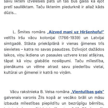
savu likteni izvēlēsies pats un tas būs gaišs kā ejot
pretī saullēktam. Taču liktenim piedurknē ir allaž kāds
dūzis...
L. Šmites romāns
„Aizved mani uz Hiršenhofu!”
veltīts Iršu vācu kolonijai (1766-1939) un Latvijai
simtgadē. Stāsta priekšplānā ir vienas ģimenes trīs
sievietes – katra no savas paaudzes. Dzīvojot dažādos
laikos, viņu ikdiena un pasaules uztvere krasi atšķiras,
tāpat kā viņu glabātie noslēpumi. Taču mīlestība,
pienākums un vēlme atrast savu piederību vietai,
kultūrai un ģimenei ir katrā no viņām.
Vācu rakstnieka B. Velsa romāna
„Vientulības gals”
galvenais varonis Žils kopā ar vecāko brāli un māsu
izbauda mīlestības piepildītu un bezrūpīgu bērnību,