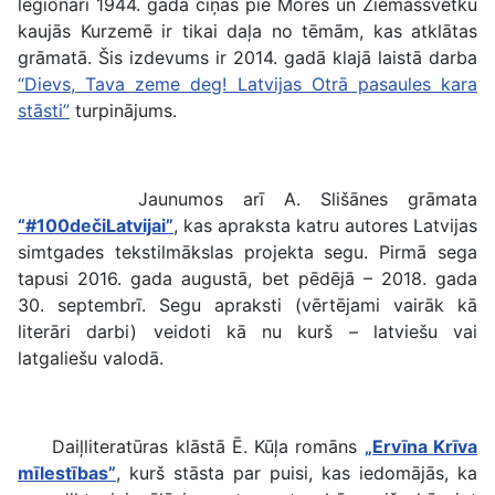
leģionāri 1944. gada cīņās pie Mores un Ziemassvētku
kaujās Kurzemē ir tikai daļa no tēmām, kas atklātas
grāmatā. Šis izdevums ir 2014. gadā klajā laistā darba
“Dievs, Tava zeme deg! Latvijas Otrā pasaules kara
stāsti”
turpinājums.
Jaunumos arī A. Slišānes grāmata
“#100dečiLatvijai”
, kas apraksta katru autores Latvijas
simtgades tekstilmākslas projekta segu. Pirmā sega
tapusi 2016. gada augustā, bet pēdējā – 2018. gada
30. septembrī. Segu apraksti (vērtējami vairāk kā
literāri darbi) veidoti kā nu kurš – latviešu vai
latgaliešu valodā.
Daiļliteratūras klāstā Ē. Kūļa romāns
„Ervīna Krīva
mīlestības”
, kurš stāsta par puisi, kas iedomājās, ka