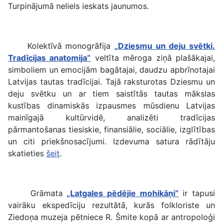
Turpinājumā neliels ieskats jaunumos.
Kolektīvā monogrāfija
„Dziesmu un deju svētki.
Tradīcijas anatomija”
veltīta mēroga ziņā plašākajai,
simboliem un emocijām bagātajai, daudzu apbrīnotajai
Latvijas tautas tradīcijai. Tajā raksturotas Dziesmu un
deju svētku un ar tiem saistītās tautas mākslas
kustības dinamiskās izpausmes mūsdienu Latvijas
mainīgajā kultūrvidē, analizēti tradīcijas
pārmantošanas tiesiskie, finansiālie, sociālie, izglītības
un citi priekšnosacījumi. Izdevuma satura rādītāju
skatieties
šeit
.
Grāmata
„Latgales pēdējie mohikāņi”
ir tapusi
vairāku ekspedīciju rezultātā, kurās folkloriste un
Ziedoņa muzeja pētniece R. Šmite kopā ar antropoloģi