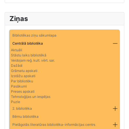
Ziņas
Bibliotēkas ziņu sākumlapa
Centrālā bibliotēka
Aktuāli
Stāstu laiks bibliotēkā
Veidojam reģ. kult. vērt. sar.
Dažādi
Grāmatu apskati
Izstāžu apskati
Par bibliotēku
Pasākumi
Preses apskati
Tehnoloģijas un iespējas
Puzle
2. bibliotēka
Bērnu bibliotēka
Pielāgotās literatūras bibliotēka-informācijas centrs