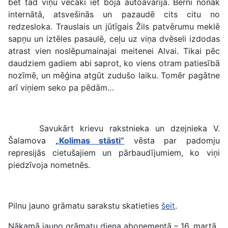
bet tad viņu vecāki iet bojā autoavārijā. Bērni nonāk
internātā, atsvešinās un pazaudē cits citu no
redzesloka. Trauslais un jūtīgais Žils patvērumu meklē
sapņu un iztēles pasaulē, ceļu uz viņa dvēseli izdodas
atrast vien noslēpumainajai meitenei Alvai. Tikai pēc
daudziem gadiem abi saprot, ko viens otram patiesībā
nozīmē, un mēģina atgūt zudušo laiku. Tomēr pagātne
arī viņiem seko pa pēdām…
Savukārt krievu rakstnieka un dzejnieka V.
Šalamova
„Kolimas stāsti”
vēsta par padomju
represijās cietušajiem un pārbaudījumiem, ko viņi
piedzīvoja nometnēs.
Pilnu jauno grāmatu sarakstu skatieties
šeit
.
Nākamā jauno grāmatu diena abonementā – 16. martā.