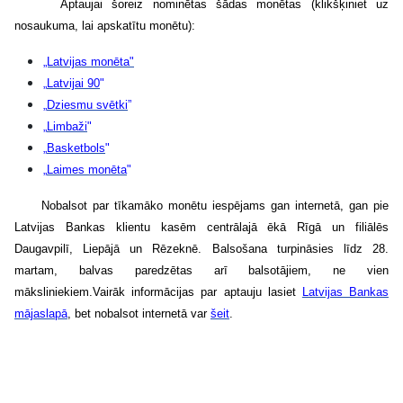
Aptaujai šoreiz nominētas šādas monētas (klikšķiniet uz
nosaukuma, lai apskatītu monētu):
„Latvijas monēta"
„
Latvijai 90
"
„
Dziesmu svētki
”
„
Limbaži
"
„
Basketbols
"
„
Laimes monēta
"
Nobalsot par tīkamāko monētu iespējams gan internetā, gan pie
Latvijas Bankas klientu kasēm centrālajā ēkā Rīgā un filiālēs
Daugavpilī, Liepājā un Rēzeknē. Balsošana turpināsies līdz 28.
martam, balvas paredzētas arī balsotājiem, ne vien
māksliniekiem.
Vairāk informācijas par aptauju lasiet
Latvijas Bankas
mājaslapā
, bet nobalsot internetā var
šeit
.