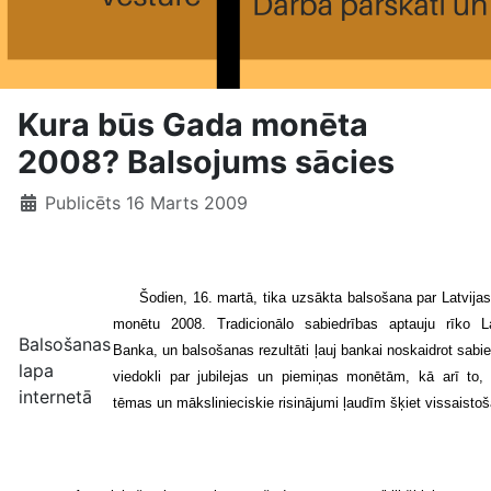
Kura būs Gada monēta
2008? Balsojums sācies
Publicēts 16 Marts 2009
Šodien, 16. martā, tika uzsākta balsošana par Latvija
monētu 2008. Tradicionālo sabiedrības aptauju rīko La
Balsošanas
Banka, un balsošanas rezultāti ļauj bankai noskaidrot sabi
lapa
viedokli par jubilejas un piemiņas monētām, kā arī to,
internetā
tēmas un mākslinieciskie risinājumi ļaudīm šķiet vissaistoš