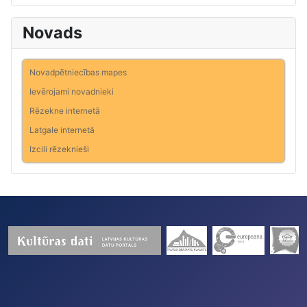
Novads
Novadpētniecības mapes
Ievērojami novadnieki
Rēzekne internetā
Latgale internetā
Izcili rēzeknieši