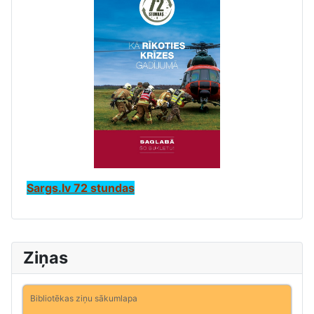
Sargs.lv 72 stundas
Ziņas
Bibliotēkas ziņu sākumlapa