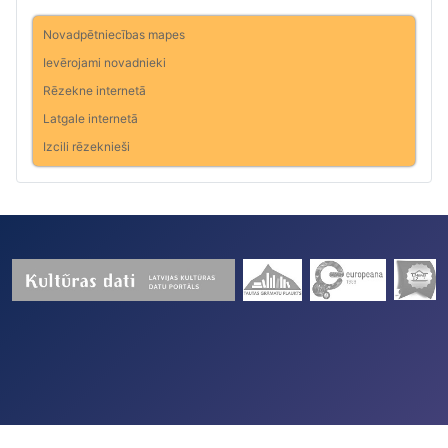
Novadpētniecības mapes
Ievērojami novadnieki
Rēzekne internetā
Latgale internetā
Izcili rēzeknieši