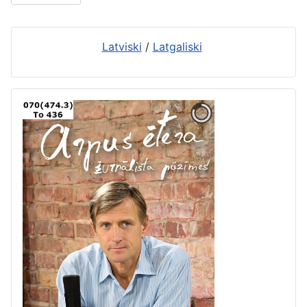
Latviski
/
Latgaliski