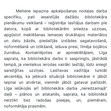
Meitene iepazina apkalpošanas nodaļas darba
specifiku, pati iesaistījās dažādu bibliotekāra
pienākumu veikšanā – reģistrēja lasītājus darbam pie
datora, kopā ar bibliotekārēm sniedza uzziņas,
apgūstot meklēšanas iemaņas drukātajos materiālos
un datu bāzēs, piedalījās izstādes sagatavošanā,
noformēšanā un izlikšanā, iešuva presi, līmēja bojātos
žurnālus. Kontaktējoties ar apmeklētājiem, Līga
saprata, ka bibliotekāra darbs ir saspringts, jāstrādā
tempā, ja vienlaikus ierodas vairāki lasītāji, lūdz sniegt
sarežģītas uzziņas. Lasītavas vadītāja turklāt
akcentēja, ka jebkurā situācijā bibliotekārei ir jābūt
laipnai un atvērtai, vienmēr jābūt gatavai palīdzēt.
Līga ielūkojās arī bibliotekāra darba „neredzamajā”
daļā – plānos un atskaitēs, saprata, ka bibliotēkā
neiztikt bez radošas pieejas, un, piemēram,
noformētāja prasmēm.