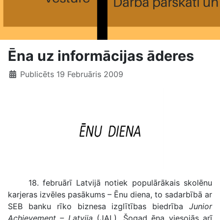
Ēna uz informācijas āderes
Publicēts 19 Februāris 2009
18. februārī Latvijā notiek populārākais skolēnu
karjeras izvēles pasākums – Ēnu diena, to sadarbībā ar
SEB banku rīko biznesa izglītības biedrība
Junior
Achievement – Latvija
(JAL). Šogad ēna viesojās arī