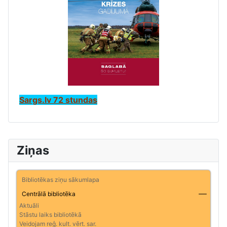
Sargs.lv 72 stundas
Ziņas
Bibliotēkas ziņu sākumlapa
Centrālā bibliotēka
Aktuāli
Stāstu laiks bibliotēkā
Veidojam reģ. kult. vērt. sar.