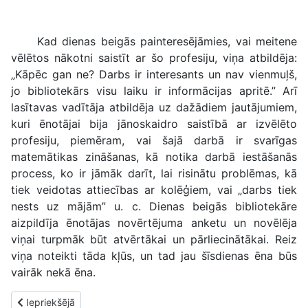
Kad dienas beigās painteresējāmies, vai meitene
vēlētos nākotni saistīt ar šo profesiju, viņa atbildēja:
„Kāpēc gan ne? Darbs ir interesants un nav vienmuļš,
jo bibliotekārs visu laiku ir informācijas apritē.” Arī
lasītavas vadītāja atbildēja uz dažādiem jautājumiem,
kuri ēnotājai bija jānoskaidro saistībā ar izvēlēto
profesiju, piemēram, vai šajā darbā ir svarīgas
matemātikas zināšanas, kā notika darbā iestāšanās
process, ko ir jāmāk darīt, lai risinātu problēmas, kā
tiek veidotas attiecības ar kolēģiem, vai „darbs tiek
nests uz mājām” u. c. Dienas beigās bibliotekāre
aizpildīja ēnotājas novērtējuma anketu un novēlēja
viņai turpmāk būt atvērtākai un pārliecinātākai. Reiz
viņa noteikti tāda kļūs, un tad jau šīsdienas ēna būs
vairāk nekā ēna.
Iepriekšējais raksts: Kura būs Gada monēta 2008? Balsojums sāc
Iepriekšējā