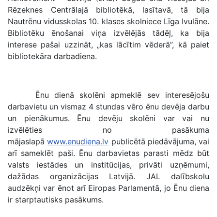
Rēzeknes Centrālajā bibliotēkā, lasītavā, tā bija
Nautrēnu vidusskolas 10. klases skolniece Līga Ivulāne.
Bibliotēku ēnošanai viņa izvēlējās tādēļ, ka bija
interese pašai uzzināt, „kas lācītim vēderā”, kā paiet
bibliotekāra darbadiena.
Ēnu dienā skolēni apmeklē sev interesējošu
darbavietu un vismaz 4 stundas vēro ēnu devēja darbu
un pienākumus. Ēnu devēju skolēni var vai nu
izvēlēties no pasākuma
mājaslapā
www.enudiena.lv
publicētā piedāvājuma, vai
arī sameklēt paši. Ēnu darbavietas parasti mēdz būt
valsts iestādes un institūcijas, privāti uzņēmumi,
dažādas organizācijas Latvijā. JAL dalībskolu
audzēkņi var ēnot arī Eiropas Parlamentā, jo Ēnu diena
ir starptautisks pasākums.