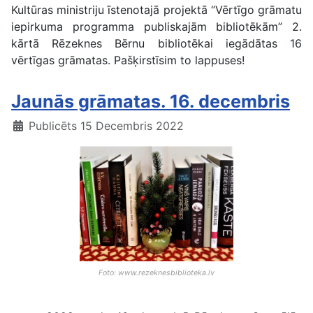
Kultūras ministriju īstenotajā projektā “Vērtīgo grāmatu
iepirkuma programma publiskajām bibliotēkām” 2.
kārtā Rēzeknes Bērnu bibliotēkai iegādātas 16
vērtīgas grāmatas. Pašķirstīsim to lappuses!
Jaunās grāmatas. 16. decembris
Publicēts 15 Decembris 2022
Foto: www.rezeknesbiblioteka.lv