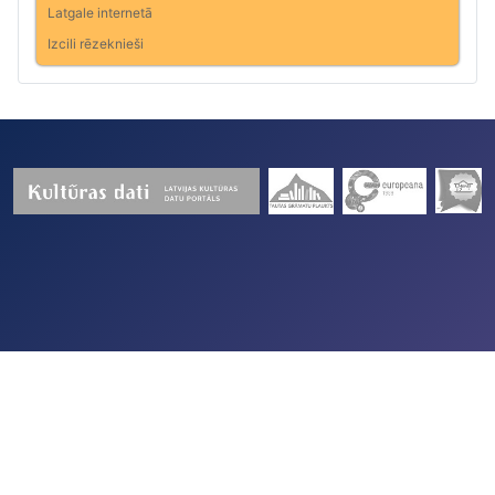
Latgale internetā
Izcili rēzeknieši