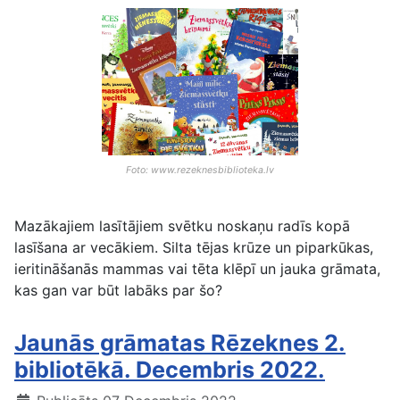
Foto: www.rezeknesbiblioteka.lv
Mazākajiem lasītājiem svētku noskaņu radīs kopā
lasīšana ar vecākiem. Silta tējas krūze un piparkūkas,
ieritināšanās mammas vai tēta klēpī un jauka grāmata,
kas gan var būt labāks par šo?
Jaunās grāmatas Rēzeknes 2.
bibliotēkā. Decembris 2022.