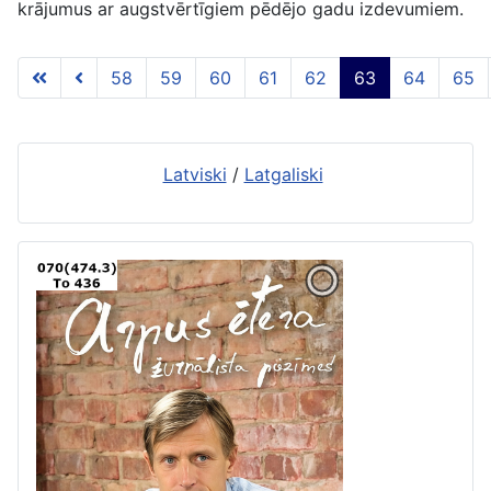
krājumus ar augstvērtīgiem pēdējo gadu izdevumiem.
58
59
60
61
62
63
64
65
63 lapa no 117
Latviski
/
Latgaliski