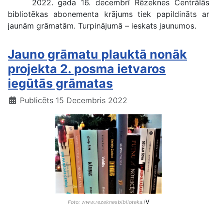
2022. gada 16. decembrī Rēzeknes Centrālās
bibliotēkas abonementa krājums tiek papildināts ar
jaunām grāmatām. Turpinājumā – ieskats jaunumos.
Jauno grāmatu plauktā nonāk
projekta 2. posma ietvaros
iegūtās grāmatas
Publicēts 15 Decembris 2022
v
Foto: www.rezeknesbiblioteka.l