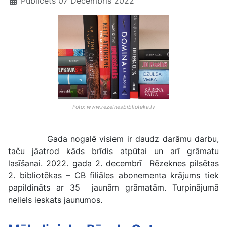
Publicēts 07 Decembris 2022
Foto: www.rezelnesbiblioteka.lv
Gada nogalē visiem ir daudz darāmu darbu,
taču jāatrod kāds brīdis atpūtai un arī grāmatu
lasīšanai. 2022. gada 2. decembrī Rēzeknes pilsētas
2. bibliotēkas – CB filiāles abonementa krājums tiek
papildināts ar 35 jaunām grāmatām. Turpinājumā
neliels ieskats jaunumos.