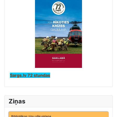
Sargs.lv 72 stundas
Ziņas
Bibliotēkas ziņu sākumlapa