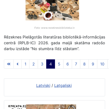
Foto: www.rezeknesbiblioteka.lv
Rēzeknes Pielāgotās literatūras bibliotēkā-informācijas
centrā (RPLB-IC) 2026. gada maijā skatāma radošo
darbu izstāde “No stumbra līdz stāstam”.
1
2
3
4
5
6
7
8
9
10
4 lapa no 117
Latviski
/
Latgaliski