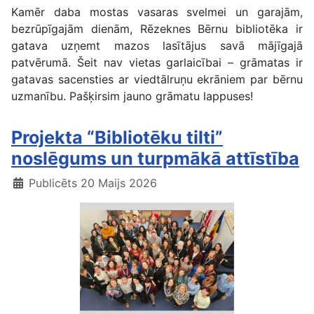
Kamēr daba mostas vasaras svelmei un garajām,
bezrūpīgajām dienām, Rēzeknes Bērnu bibliotēka ir
gatava uzņemt mazos lasītājus savā mājīgajā
patvērumā. Šeit nav vietas garlaicībai – grāmatas ir
gatavas sacensties ar viedtālruņu ekrāniem par bērnu
uzmanību. Pašķirsim jauno grāmatu lappuses!
Projekta “Bibliotēku tilti”
noslēgums un turpmākā attīstība
Publicēts 20 Maijs 2026