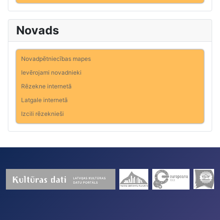
Novads
Novadpētniecības mapes
Ievērojami novadnieki
Rēzekne internetā
Latgale internetā
Izcili rēzeknieši