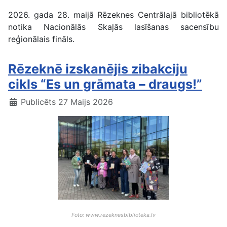
2026. gada 28. maijā Rēzeknes Centrālajā bibliotēkā
notika Nacionālās Skaļās lasīšanas sacensību
reģionālais fināls.
Rēzeknē izskanējis zibakciju
cikls “Es un grāmata – draugs!”
Publicēts 27 Maijs 2026
Foto: www.rezeknesbiblioteka.lv