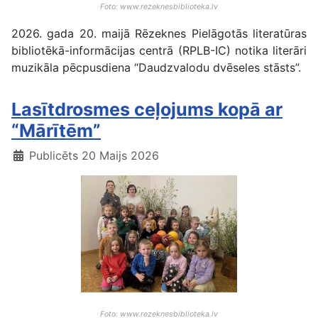
Foto: www.rezeknesbiblioteka.lv
2026. gada 20. maijā Rēzeknes Pielāgotās literatūras
bibliotēkā-informācijas centrā (RPLB-IC) notika literāri
muzikāla pēcpusdiena “Daudzvalodu dvēseles stāsts”.
Lasītdrosmes ceļojums kopā ar
“Mārītēm”
Publicēts 20 Maijs 2026
Foto: www.rezeknesbiblioteka.lv