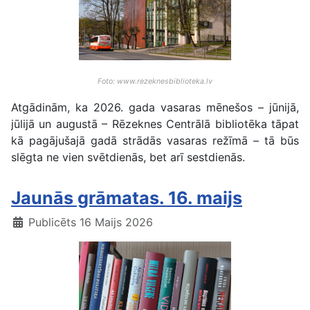
Foto: www.rezeknesbiblioteka.lv
Atgādinām, ka 2026. gada vasaras mēnešos – jūnijā,
jūlijā un augustā – Rēzeknes Centrālā bibliotēka tāpat
kā pagājušajā gadā strādās vasaras režīmā – tā būs
slēgta ne vien svētdienās, bet arī sestdienās.
Jaunās grāmatas. 16. maijs
Publicēts 16 Maijs 2026