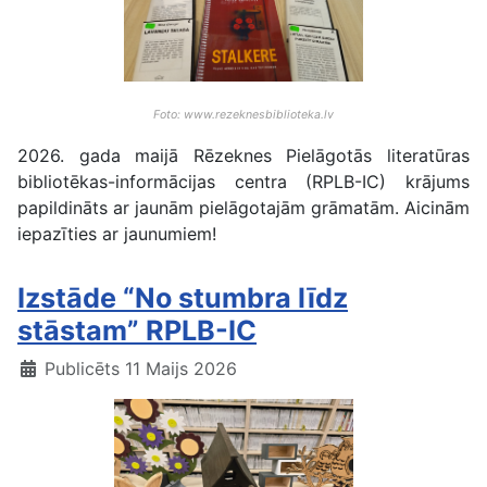
Foto: www.rezeknesbiblioteka.lv
2026. gada maijā Rēzeknes Pielāgotās literatūras
bibliotēkas-informācijas centra (RPLB-IC) krājums
papildināts ar jaunām pielāgotajām grāmatām. Aicinām
iepazīties ar jaunumiem!
Izstāde “No stumbra līdz
stāstam” RPLB-IC
Publicēts 11 Maijs 2026