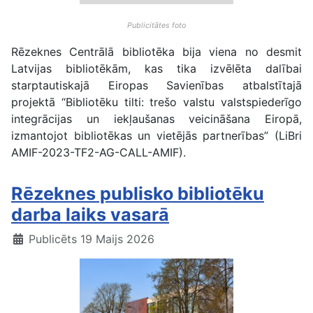
Publicitātes foto
Rēzeknes Centrālā bibliotēka bija viena no desmit
Latvijas bibliotēkām, kas tika izvēlēta dalībai
starptautiskajā Eiropas Savienības atbalstītajā
projektā “Bibliotēku tilti: trešo valstu valstspiederīgo
integrācijas un iekļaušanas veicināšana Eiropā,
izmantojot bibliotēkas un vietējās partnerības” (LiBri
AMIF-2023-TF2-AG-CALL-AMIF).
Rēzeknes publisko bibliotēku
darba laiks vasarā
Publicēts 19 Maijs 2026