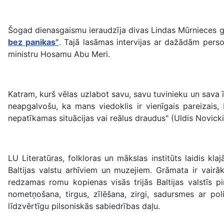
Šogad dienasgaismu ieraudzīja divas Lindas Mūrnieces gr
bez panikas”
. Tajā lasāmas intervijas ar dažādām perso
ministru Hosamu Abu Meri.
Katram, kurš vēlas uzlabot savu, savu tuvinieku un sav
neapgalvošu, ka mans viedoklis ir vienīgais pareizais,
nepatīkamas situācijas vai reālus draudus" (Uldis Novicki
LU Literatūras, folkloras un mākslas institūts laidis kl
Baltijas valstu arhīviem un muzejiem. Grāmata ir vairā
redzamas romu kopienas visās trijās Baltijas valstīs p
nometņošana, tirgus, zīlēšana, zirgi, sadursmes ar pol
līdzvērtīgu pilsoniskās sabiedrības daļu.