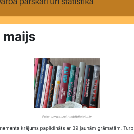
 maijs
Foto: www.rezeknesbiblioteka.lv
onementa krājums papildināts ar 39 jaunām grāmatām. Turpi