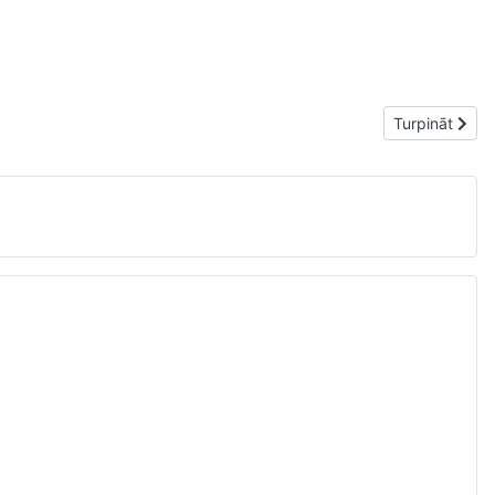
Nākamais raks
Turpināt