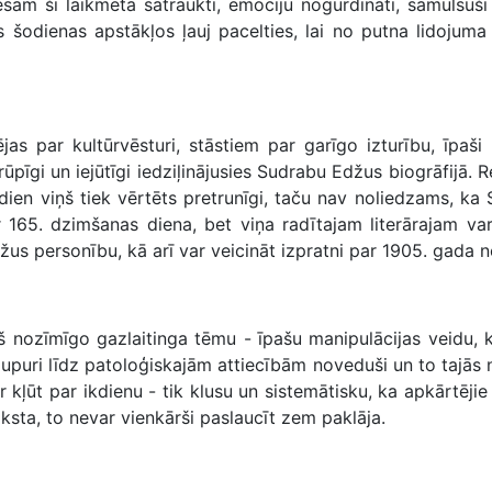
, esam šī laikmeta satraukti, emociju nogurdināti, samulsuš
kas šodienas apstākļos ļauj pacelties, lai no putna lidoj
ējas par kultūrvēsturi, stāstiem par garīgo izturību, īpaši -
rūpīgi un iejūtīgi iedziļinājusies Sudrabu Edžus biogrāfijā. R
 šodien viņš tiek vērtēts pretrunīgi, taču nav noliedzams, k
165. dzimšanas ­diena, bet viņa radītajam literārajam v
us personību, kā arī var veicināt izpratni par 1905. gada
š nozīmīgo gazlaitinga tēmu - īpašu manipulācijas veidu, 
s upuri līdz patoloģiskajām attiecībām noveduši un to tajās 
 kļūt par ikdienu - tik klusu un sistemātisku, ka apkārtējie 
aksta, to nevar vienkārši paslaucīt zem paklāja.