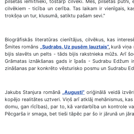
pilsētas iemītnieki, tostarp cilvēki. Mēs, pilsētas putni
cilvēkiem - ticība un cerība. Tas laikam ir vienīgais, 
trokšņa un tur, klusumā, satiktu pašam sevi."
Biogrāfiskās literatūras cienītājus, cilvēkus, kas interes
Šmites romāns
„Sudrabs. Uz pusēm lauztais”
,
kurā viņa 
bijis slavēts un pelts - tāds bijis rakstnieka mūžs. Arī
Grāmatas iznākšanas gads ir īpašs - Sudrabu Edžum ir 
zināšanas par konkrēto vēsturisko posmu un Sudrabu Edž
Jakubs Stanjura romānā
„Augusti”
oriģinālā veidā izvēr
kopējo realitātes uztveri. Viņš arī atklāj mehānismus, ka
domu, gan rīcības), par to, kā vardarbība un kontrole var
Pēcgarša ir smaga, bet tieši tāpēc par šo ir jārunā un jār