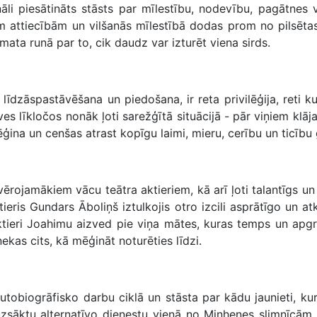
āli piesātināts stāsts par mīlestību, nodevību, pagātnes
skām attiecībām un vilšanās mīlestībā dodas prom no pilsēta
mata runā par to, cik daudz var izturēt viena sirds.
 līdzāspastāvēšana un piedošana, ir reta privilēģija, reti 
ves līkločos nonāk ļoti sarežģītā situācijā - pār viņiem kl
ēģina un cenšas atrast kopīgu laimi, mieru, cerību un ticību 
rojamākiem vācu teātra aktieriem, kā arī ļoti talantīgs un 
ieris Gundars Āboliņš iztulkojis otro izcili asprātīgo un
tieri Joahimu aizved pie viņa mātes, kuras temps un apgrie
as cits, kā mēģināt noturēties līdzi.
utobiogrāfisko darbu ciklā un stāsta par kādu jaunieti, kur
 uzsāktu alternatīvo dienestu vienā no Minhenes slimnīcām.