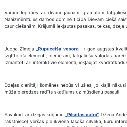
Varam lepoties ar divām jaunām grāmatām latgaliešu
Naaizmērstules darbos dominē ticība Dievam ciešā saist
caur ciešanām. Krājumā iekļautas pasakas, teikas, dzeja u
Juoņa Zīmeļa
„Rupuceiša vosora”
ir gan augstas kvalit
izglītojoši elementi, piemēram, latgaliešu valodas parei
izmantoti arī interaktīvie elementi, iekļaujot kvadrātkod
Dzejas cienītāji šomēnes nebūs vīlušies, jo klajā nāku
mūža pieredzes radīts skatījums uz mūsdienu pasauli.
Savukārt ar dzejas krājumu
„Pilsētas putni”
Džena Anders
rakstniece) vēršas pie ikviena lasoša cilvēka, kuru interes