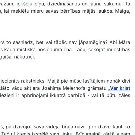
 važām, iekšēju cīņu, dziedināšanos un jaunu sākumu. Tā
s, lai meklētu mieru savas bērnības mājās laukos. Maiga,
kurš to sasniedz, bet vai tāpēc nav jāpamēģina? Abi Māra
ājas kāda mistiska noslēpuma ēna. Taču, sekojot mīlestības
gaišai nākotnei.
iecienīts rakstnieks. Maijā pie mūsu lasītājiem nonāk divi
 atklāto vācu aktiera Joahima Meierhofa grāmatu
„Var krist
zieni ir apbrīnojami ikkatrā darbībā - vai tā būtu zāles
š, pārdzīvojot sava vidējā brāļa nāvi, grib dzīvē kaut ko
 Taču liktenis izspēlē savu joku. Brīnumainā kārtā viņam