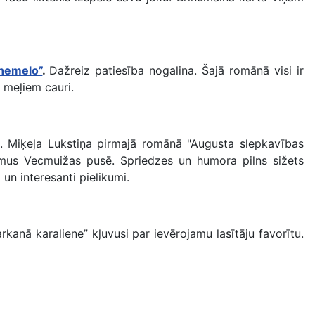
nemelo”
.
Dažreiz patiesība nogalina. Šajā romānā visi ir
m meļiem cauri.
. Miķeļa Lukstiņa pirmajā romānā "Augusta slepkavības
gumus Vecmuižas pusē. Spriedzes un humora pilns sižets
un interesanti pielikumi.
anā karaliene” kļuvusi par ievērojamu lasītāju favorītu.