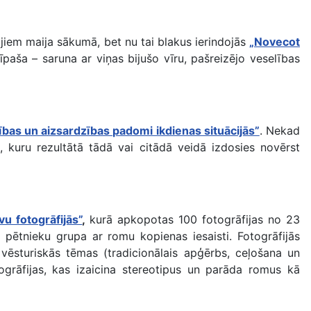
iem maija sākumā, bet nu tai blakus ierindojās
„Novecot
paša – saruna ar viņas bijušo vīru, pašreizējo veselības
ības un aizsardzības padomi ikdienas situācijās”
. Nekad
, kuru rezultātā tādā vai citādā veidā izdosies novērst
u fotogrāfijās”
,
kurā apkopotas 100 fotogrāfijas no 23
 pētnieku grupa ar romu kopienas iesaisti. Fotogrāfijās
 vēsturiskās tēmas (tradicionālais apģērbs, ceļošana un
togrāfijas, kas izaicina stereotipus un parāda romus kā