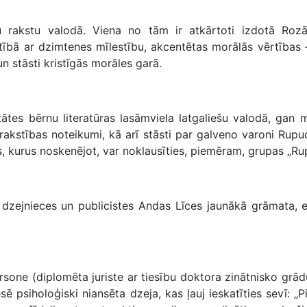
 rakstu valodā. Viena no tām ir atkārtoti izdotā Rozā
ībā ar dzimtenes mīlestību, akcentētas morālās vērtības – 
n stāsti kristīgās morāles garā.
ātes bērnu literatūras lasāmviela latgaliešu valodā, gan mā
zrakstības noteikumi, kā arī stāsti par galveno varoni Rup
us, kurus noskenējot, var noklausīties, piemēram, grupas „Ru
si dzejnieces un publicistes Andas Līces jaunākā grāmata,
one (diplomēta juriste ar tiesību doktora zinātnisko grādu
ē psiholoģiski niansēta dzeja, kas ļauj ieskatīties sevī: „Pil