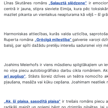
Līnas Skutānes romāns
„Salauztā slēdzene”
ir emocion
centrā ir jauna, stipra sieviete Eimija, kura pēc toksi
mazliet pikanta un vienlaikus neapturama kā vējš – šī grā
Harmoniskas attiecības, kurās valda uzticība, saprotoša
Ruperta romāna
„
Grēcīgā mīlestība”
galvenie varoņi dzī
balsij, par spīti dažādu pretēju interešu sadursmei viņi m
Joahims Meierhofs ir viens mūsdienu spilgtākajiem un ievē
no viņa piecu autobiogrāfisko darbu cikla romāniem. Akt
arī augšup”
. Stāsts šoreiz dzīves un teātra nomocīto ak
pļaušana, masāža vai kūku cepšana. Joahimam neatliek nek
„Ak, šī plaisa, sasodītā plaisa”
ir trešais romāns piecu a
radikāli mainīt un nolemj bēgt no dzimtās pilsētas, lai