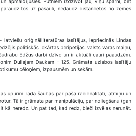
i un apmaldījušies. Putniem izdzīvot ļauj viņu spārni, bet
uma paraudzītos uz pasauli, nedaudz distancētos no zemes
 latviešu oriģinālliteratūras lasītājus, iepriecinās Lindas
edzējis politiskās iekārtas peripetijas, valsts varas maiņu,
a Sudrabu Edžus darbi dzīvo un ir aktuāli cauri paaudzēm.
aronim Dullajam Daukam - 125. Grāmata uzlabos lasītāju
 notikumu cēloņiem, izpausmēm un sekām.
kas upurim rada šaubas par paša racionalitāti, atmiņu un
notur. Tā ir grāmata par manipulāciju, par noliegšanu (gan
it kā neredz. Un pat tad, kad redz, bieži izvēlas nerunāt.