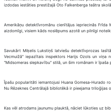
izdodas iestāties prestižajā Oto Falkenberga teātra skolā
Amerikāņu detektīvromānu cienītājus iepriecinās Frīda 
aizdomīgi, visiem kāds noslēpums azotē un pilnīgi noteikti
Savukārt Miķelis Lukstiņš latviešu detektīvprozas las
Vecmuižā" iepazītais inspektors Harijs Ozols un viņa 
"Midsomeras slepkavību" stilā, un šim romānam ir īpaša p
Īpašu popularitāti iemantojusi Huana Gomesa-Hurado romā
Nu Rēzeknes Centrālajā bibliotēkā ir pieejama triloģijas
Kas vēl atrodams jaunumu plauktā, nāciet lūkoties uz bib