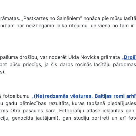
āmatas. „Pastkartes no Salnēniem” nonāca pie mūsu lasītāj
nībām par neizbēgamo laika ritējumu, un viena no tām ir ī
a īpašuma drošību, var noderēt Ulda Novicka grāmata
„Droš
 bet būšu priecīgs, ja šis darbs rosinās lasītāju pārdomas
s).
ajā fotoalbumu
„(Ne)redzamās vēstures. Baltijas romi arhīv
ku gadu pētniecības rezultāts, kuras tapšanā piedalījusies
irms Otrā pasaules kara. Fotogrāfiju atlasē iekļautas gan
iciju, genocīda jautājumi), gan studiju portreti un arī fo