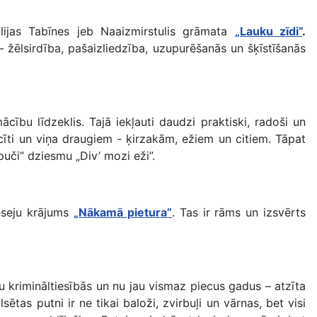
lijas Tabīnes jeb Naaizmirstulis grāmata
„Lauku zīdi”
.
žēlsirdība, pašaizliedzība, uzupurēšanās un šķīstīšanās
cību līdzeklis. Tajā iekļauti daudzi praktiski, radoši un
ucīti un viņa draugiem - ķirzakām, ežiem un citiem. Tāpat
puči” dziesmu „Div’ mozi eži”.
 eseju krājums
„Nākamā pietura”
. Tas ir rāms un izsvērts
 krimināltiesībās un nu jau vismaz piecus gadus – atzīta
sētas putni ir ne tikai baloži, zvirbuļi un vārnas, bet visi