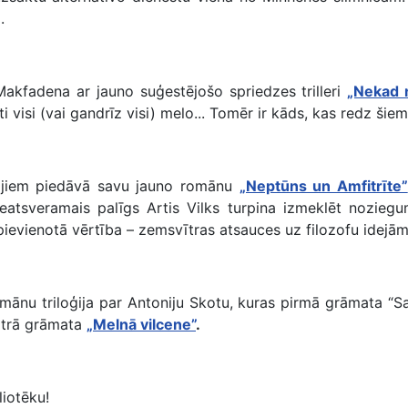
.
Makfadena ar jauno suģestējošo spriedzes trilleri
„Nekad 
 visi (vai gandrīz visi) melo... Tomēr ir kāds, kas redz šie
ītājiem piedāvā savu jauno romānu
„Neptūns un Amfitrīte”
neatsveramais palīgs Artis Vilks turpina izmeklēt nozie
ievienotā vērtība – zemsvītras atsauces uz filozofu idejām 
nu triloģija par Antoniju Skotu, kuras pirmā grāmata “Sark
 otrā grāmata
„Melnā vilcene”
.
liotēku!