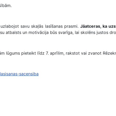
sībām.
, uzlabojot savu skaļās lasīšanas prasmi.
Jāatceras, ka uz
su atbalsts un motivācija būs svarīga, lai skolēns justos d
m lūgums pieteikt līdz 7. aprīlim, rakstot vai zvanot Rēze
-lasisanas-sacensiba
 nedēļas pasākums