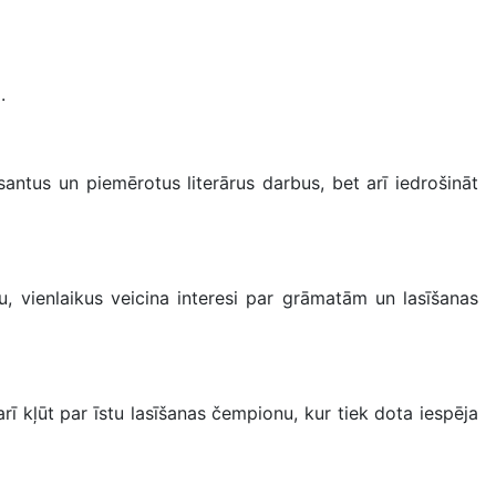
.
resantus un piemērotus literārus darbus, bet arī iedrošināt
umu, vienlaikus veicina interesi par grāmatām un lasīšanas
ī kļūt par īstu lasīšanas čempionu, kur tiek dota iespēja