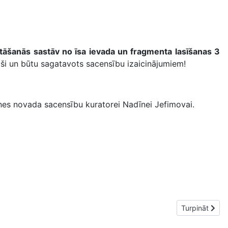
stāšanās sastāv no īsa ievada un fragmenta lasīšanas 3
roši un būtu sagatavots sacensību izaicinājumiem!
knes novada sacensību kuratorei Nadīnei Jefimovai.
Nākamais raks
Turpināt