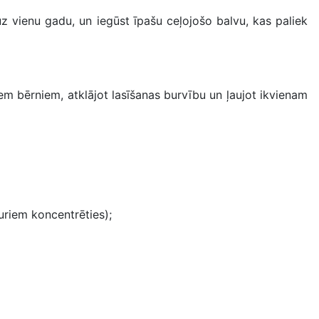
z vienu gadu, un iegūst īpašu ceļojošo balvu, kas paliek
iem bērniem, atklājot lasīšanas burvību un ļaujot ikvienam
kuriem koncentrēties);