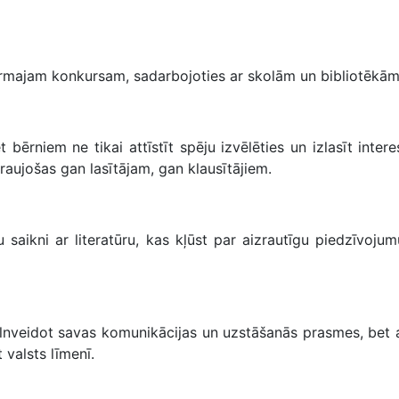
irmajam konkursam, sadarbojoties ar skolām un bibliotēkām
t bērniem ne tikai attīstīt spēju izvēlēties un izlasīt inte
zraujošas gan lasītājam, gan klausītājiem.
ku saikni ar literatūru, kas kļūst par aizrautīgu piedzīvoj
pilnveidot savas komunikācijas un uzstāšanās prasmes, bet ar
 valsts līmenī.