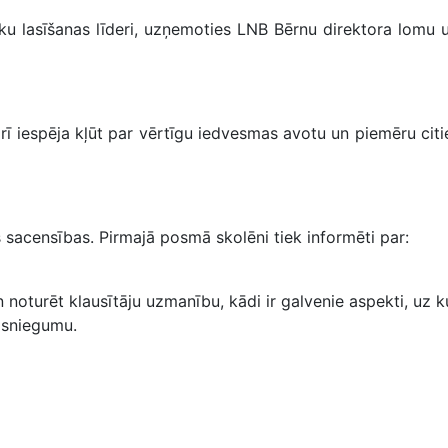
u lasīšanas līderi, uzņemoties LNB Bērnu direktora lomu u
 arī iespēja kļūt par vērtīgu iedvesmas avotu un piemēru cit
s sacensības. Pirmajā posmā skolēni tiek informēti par:
n noturēt klausītāju uzmanību, kādi ir galvenie aspekti, uz 
u sniegumu.