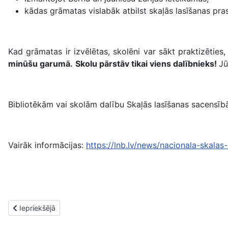
kādas grāmatas vislabāk atbilst skaļās lasīšanas pra
Kad grāmatas ir izvēlētas, skolēni var sākt praktizēties
minūšu garumā.
Skolu pārstāv tikai viens dalībnieks!
Jū
Bibliotēkām vai skolām dalību Skaļās lasīšanas sacensībā
Vairāk informācijas:
https://lnb.lv/news/nacionala-skalas
Iepriekšējais raksts: Rēzeknes 2. bibliotēkā aizvadīts Digitālās
Iepriekšējā