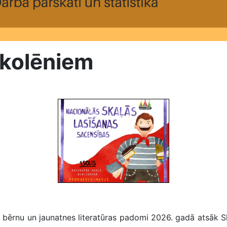
skolēniem
Skalas lasisanas sacensibas
s bērnu un jaunatnes literatūras padomi 2026. gadā atsāk S