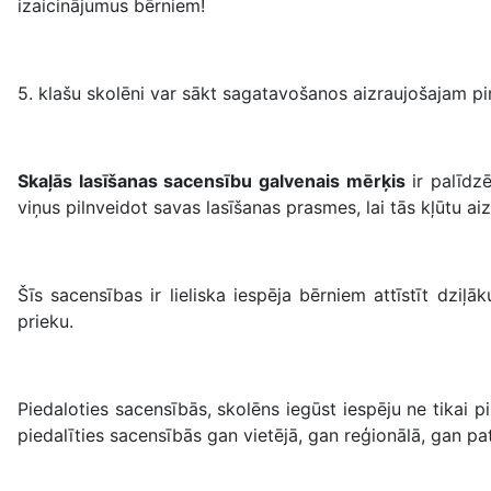
izaicinājumus bērniem!
5. klašu skolēni var sākt sagatavošanos aizraujošajam p
Skaļās lasīšanas sacensību galvenais mērķis
ir palīdzē
viņus pilnveidot savas lasīšanas prasmes, lai tās kļūtu ai
Šīs sacensības ir lieliska iespēja bērniem attīstīt dziļā
prieku.
Piedaloties sacensībās, skolēns iegūst iespēju ne tikai 
piedalīties sacensībās gan vietējā, gan reģionālā, gan pat