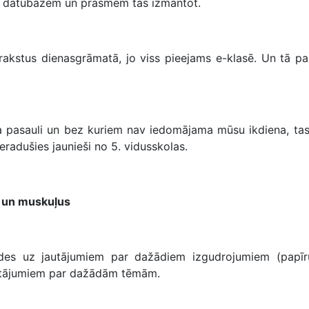
ām datubāzēm un prasmēm tās izmantot.
stus dienasgrāmatā, jo viss pieejams e-klasē. Un tā pasa
pasauli un bez kuriem nav iedomājama mūsu ikdiena, tas t
eradušies jaunieši no 5. vidusskolas.
u un muskuļus
uz jautājumiem par dažādiem izgudrojumiem (papīru, te
jautājumiem par dažādām tēmām.