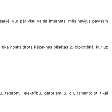
ulē, kur pār visu valda internets, mēs neviļus pavisam
ika noskaidrots Rēzeknes pilsētas 2. bibliotēkā, kur uz
lefonu, elektrību, datoriem u. c.), izmantojot tikai