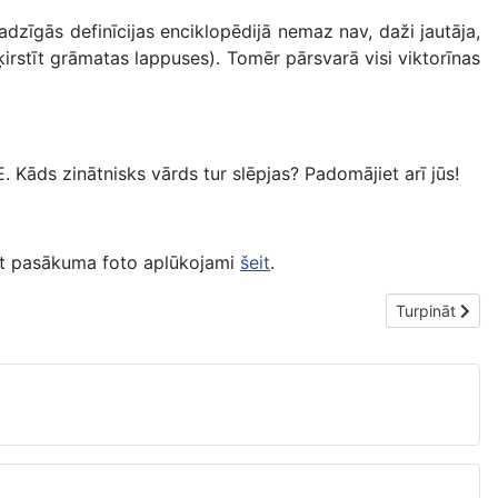
dzīgās definīcijas enciklopēdijā nemaz nav, daži jautāja,
ķirstīt grāmatas lappuses). Tomēr pārsvarā visi viktorīnas
āds zinātnisks vārds tur slēpjas? Padomājiet arī jūs!
rt pasākuma foto aplūkojami
šeit
.
Nākamais raks
Turpināt