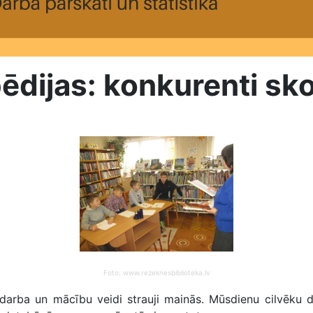
pēdijas: konkurenti sk
Foto: www.rezeknesbiblioteka.lv
rba un mācību veidi strauji mainās. Mūsdienu cilvēku dz