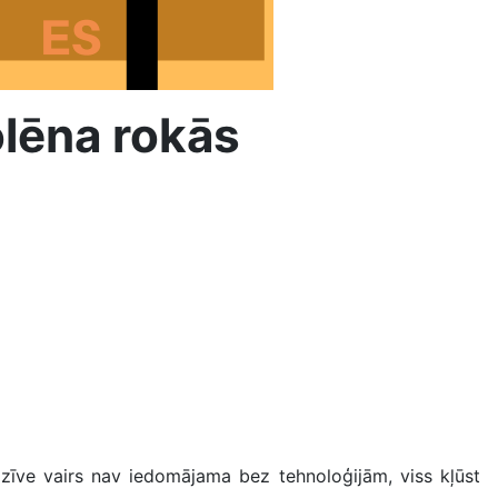
olēna rokās
īve vairs nav iedomājama bez tehnoloģijām, viss kļūst