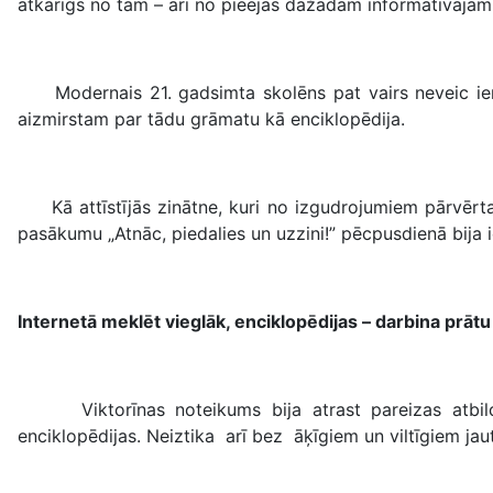
atkarīgs no tām – arī no pieejas dažādām informatīvaj
Modernais 21. gadsimta skolēns pat vairs neveic ierak
aizmirstam par tādu grāmatu kā enciklopēdija.
Kā attīstījās zinātne, kuri no izgudrojumiem pārvērta 
pasākumu „Atnāc, piedalies un uzzini!” pēcpusdienā bija i
Internetā meklēt vieglāk, enciklopēdijas – darbina prāt
Viktorīnas noteikums bija atrast pareizas atbildes 
enciklopēdijas. Neiztika arī bez āķīgiem un viltīgiem 