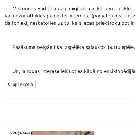
Viktorīnas vadītāja uzmanīgi vēroja, kā bērni meklē pare
vai nevar atbildes pameklēt internetā (pamatojums – inter
dalībnieki, neskatoties uz to, ka sliecas priekšroku dot in
Pasākuma beigās tika izspēlēta sajaukto burtu spēle, l
Un, ja rodas interese ielūkoties kādā no enciklopēdijām
Iepriekšējais raksts: Pavasara ieskandināšana
Iepriekšējā