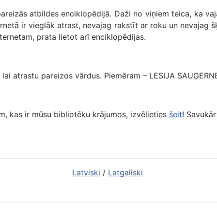
izās atbildes enciklopēdijā. Daži no viņiem teica, ka vaja
netā ir vieglāk atrast, nevajag rakstīt ar roku un nevajag š
ternetam, prata lietot arī enciklopēdijas.
ai atrastu pareizos vārdus. Piemēram – LESIJA SAUĢERNE. K
, kas ir mūsu bibliotēku krājumos, izvēlieties
šeit
! Savukā
Latviski
/
Latgaliski