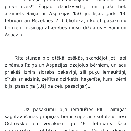
pārvērtīsies!” šogad daudzveidīgi un plaši tiek
atzīmēts Raiņa un Aspazijas 150. jubilejas gads. 19.
februārī arī Rēzeknes 2. bibliotēka, rīkojot pasākumu
bērniem, rosināja atcerēties mūsu dižgarus – Raini un
Aspaziju.
Rīta stunda bibliotēkā iesākās, skandējot ļoti labi
zināmus Raiņa un Aspazijas dzejoļus bērniem, un acu
priekšā iznira sidraba pakaviņi, zili puķu iemauktiņi,
cīruļa sniedziņš, zeltītas dzirkstis, kaķenīte, kurai bērni
bija, pasaciņa (
Jāj pa ceļu pasaciņa
)…
„
”
Uz pasākumu bija ieradušies PII „Laimiņa”
sagatavošanas grupiņas bērni kopā ar skolotāju Inesi
Ostrovsku un vecākiem, jo 19. februāris šajā
pirmsskolas izglītības iestādē ir Vecāku diena.