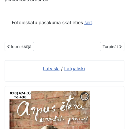
Fotoieskatu pasākumā skatieties
šeit
.
Iepriekšējais raksts: Internets un enciklopēdijas: konkurenti skol
Nākamais rakst
Iepriekšējā
Turpināt
Latviski
/
Latgaliski