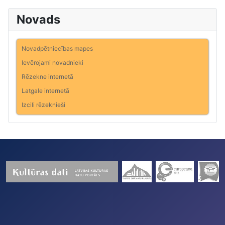
Novads
Novadpētniecības mapes
Ievērojami novadnieki
Rēzekne internetā
Latgale internetā
Izcili rēzeknieši