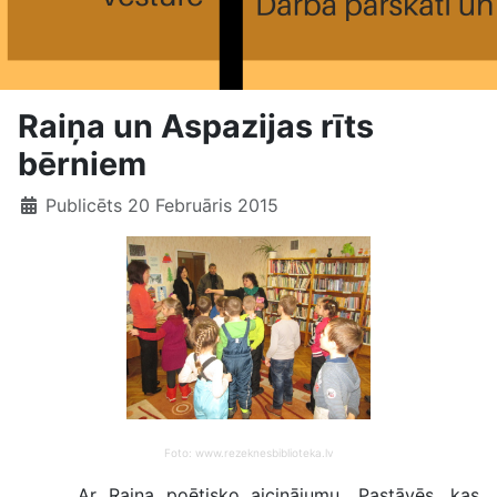
Raiņa un Aspazijas rīts
bērniem
Publicēts 20 Februāris 2015
Foto: www.rezeknesbiblioteka.lv
Ar Raiņa poētisko aicinājumu „Pastāvēs, kas