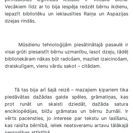
Vecākiem līdz ar to bija iespēja redzēt bērnu ikdienu,
iepazīt bibliotēku un ieklausīties Raiņa un Aspazijas
dzejas rindās.
Mūsdienu tehnoloģijām piesātinātajā pasaulē ir
visai grūti piesaistīt bērnu uzmanību, lasot dzeju, tādēļ
bibliotekāram nākas būt radošam, mazliet izaicinošam,
draiskulīgam, vienu vārdu sakot – citādam.
Tā tas bija arī šajā reizē – mazajiem ķipariem tika
piedāvātas dažādas galda spēles, grāmatiņas, kas
prot runāt un skaisti dziedāt, dažāda satura
enciklopēdijas, bilžu grāmatas un bērnu žurnāli. Ir
vērts pacensties, jo interese par tekstu un lasīšanu,
kas raisīta bērnībā, ieliek neatsveramu artavu tālākajā
personības attīstībā.