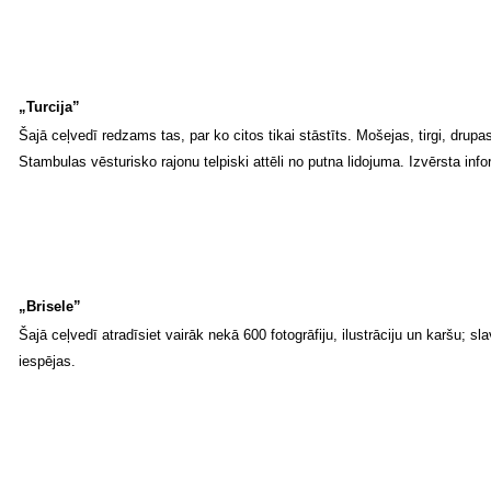
„Turcija”
Šajā ceļvedī redzams tas, par ko citos tikai stāstīts. Mošejas, tirgi, drup
Stambulas vēsturisko rajonu telpiski attēli no putna lidojuma. Izvērsta in
„Brisele”
Šajā ceļvedī atradīsiet vairāk nekā 600 fotogrāfiju, ilustrāciju un karš
iespējas.