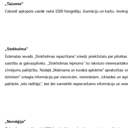
„Taizeme”
Ceļvedī apkopots vairāk nekā 1500 fotogrāfiju, ilustrāciju un karšu. Ievēr
„Stokholma”
Grāmatas ievads „Stokholmas iepazīšana” sniedz priekšstatu par pilsētas „
saistību ar galvaspilsētu. „Stokholmas lepnums” īsi raksturo interesantāko
zīmējumu palīdzību. Nodaļā „Malmarna un tuvākā apkārtne” aprakstītas vie
tūristiem” sniegta informācija par viesnīcām, restorāniem, izklaides un iep
palīdzēs „Ielu rādītājs”, bet ātri sameklēt nepieciešamo informāciju un orien
„Norvēģija”