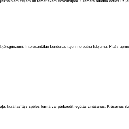
 gleznainiem ceļiem un tematiskām ekskursijām. Grāmata mudina doties uz jeb
un šķērsgriezumi. Interesantākie Londonas rajoni no putna lidojuma. Plašs apm
a, kurā lasītājs spēles formā var pārbaudīt iegūtās zināšanas. Krāsainas ilus
Nozaru literatūra