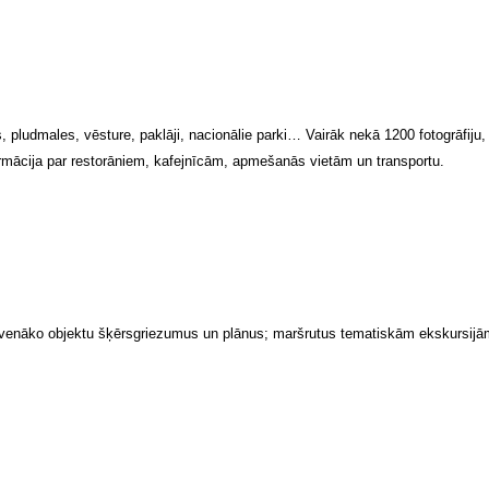
as, pludmales, vēsture, paklāji, nacionālie parki… Vairāk nekā 1200 fotogrāfij
formācija par restorāniem, kafejnīcām, apmešanās vietām un transportu.
u; slavenāko objektu šķērsgriezumus un plānus; maršrutus tematiskām ekskursi