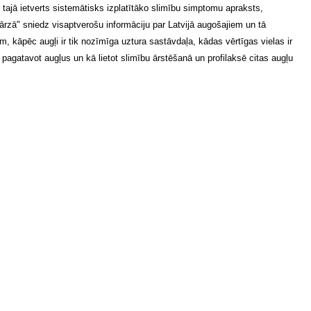
o tajā ietverts sistemātisks izplatītāko slimību simptomu apraksts,
ārzā" sniedz visaptverošu informāciju par Latvijā augošajiem un tā
 kāpēc augļi ir tik nozīmīga uztura sastāvdaļa, kādas vērtīgas vielas ir
 pagatavot augļus un kā lietot slimību ārstēšanā un profilaksē citas augļu