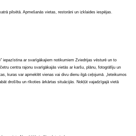
katrā pilsētā. Apmešanās vietas, restorāni un izklaides iespējas.
” iepazīstina ar svarīgākajiem notikumiem Zviedrijas vēsturē un to
tru centra rajonu svarīgākajās vietās ar karšu, plānu, fotogrāfiju un
as, kuras var apmeklēt vienas vai divu dienu ilgā ceļojumā. „Ieteikumos
bāt drošību un rīkoties ārkārtas situācijās. Nokļūt vajadzīgajā vietā