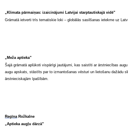
„Klimata pārmaiņas: izaicinājumi Latvijai starptautiskajā vidē”
Grāmatā ietverti trīs tematiskie loki – globālās sasilšanas ietekme uz Lat
„Meža aptieka”
Šajā grāmatā aplūkoti vispārīgi jautājumi, kas saistīti ar ārstniecības a
augu apskats, stāstīts par to izmantošanas vēsturi un lietošanu dažādu sli
ārstnieciskajām īpašībām.
Regīna
Rožkalne
„Aptieka augļu dārzā”