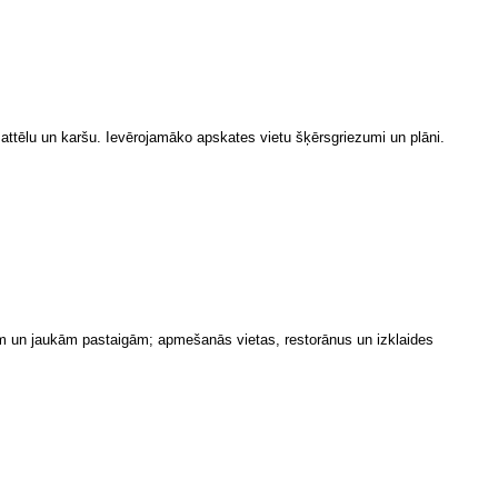
u, attēlu un karšu. Ievērojamāko apskates vietu šķērsgriezumi un plāni.
jām un jaukām pastaigām; apmešanās vietas, restorānus un izklaides