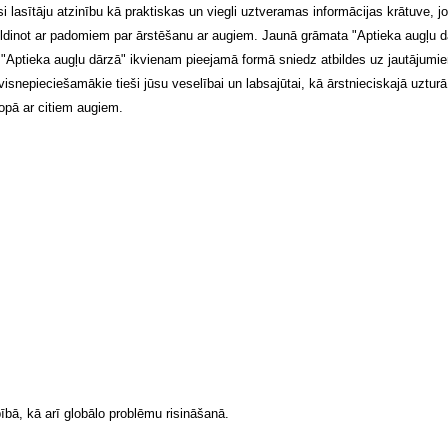
i lasītāju atzinību kā praktiskas un viegli uztveramas informācijas krātuve, j
pildinot ar padomiem par ārstēšanu ar augiem. Jaunā grāmata "Aptieka augļu d
Aptieka augļu dārzā" ikvienam pieejamā formā sniedz atbildes uz jautājumiem,
visnepieciešamākie tieši jūsu veselībai un labsajūtai, kā ārstnieciskajā uzturā
opā ar citiem augiem.
bā, kā arī globālo problēmu risināšanā.