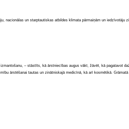
viju, nacionālas un starptautiskas atbildes klimata pārmaiņām un iedzīvotāju 
ugu izmantošanu, – stāstīts, kā ārstniecības augus vākt, žāvēt, kā pagatavot
mību ārstēšanai tautas un zinātniskajā medicīnā, kā arī kosmētikā. Grāmatā sn