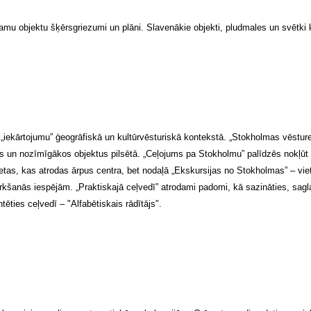
ojamu objektu šķērsgriezumi un plāni. Slavenākie objekti, pludmales un svētki 
iekārtojumu” ģeogrāfiskā un kultūrvēsturiskā kontekstā. „Stokholmas vēsture
s un nozīmīgākos objektus pilsētā. „Ceļojums pa Stokholmu” palīdzēs nokļūt če
tas, kas atrodas ārpus centra, bet nodaļā „Ekskursijas no Stokholmas” – viet
irkšanās iespējām. „Praktiskajā ceļvedī” atrodami padomi, kā sazināties, sagla
tēties ceļvedī – "Alfabētiskais rādītājs".