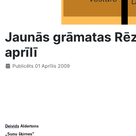
Jaunās grāmatas Rēze
aprīlī
Publicēts 01 Aprīlis 2009
Deivids
Aldertons
„Suņu šķirnes”