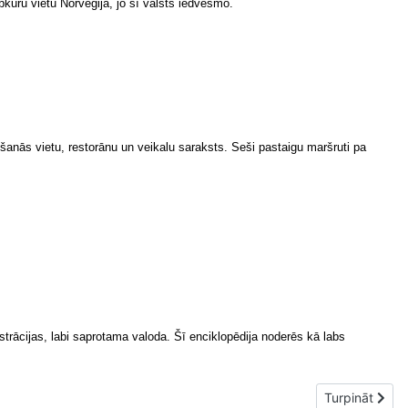
kuru vietu Norvēģijā, jo šī valsts iedvesmo.
ešanās vietu, restorānu un veikalu saraksts. Seši pastaigu maršruti pa
trācijas, labi saprotama valoda. Šī enciklopēdija noderēs kā labs
Nākamais raks
Turpināt