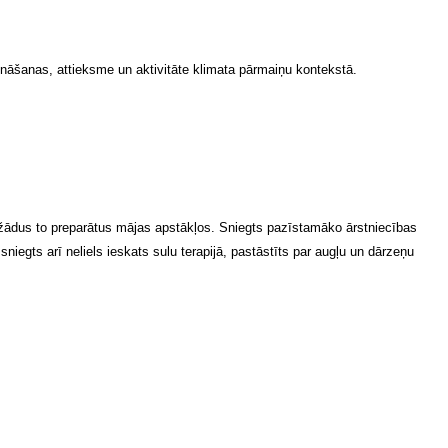
zināšanas, attieksme un aktivitāte klimata pārmaiņu kontekstā.
 dažādus to preparātus mājas apstākļos. Sniegts pazīstamāko ārstniecības
iegts arī neliels ieskats sulu terapijā, pastāstīts par augļu un dārzeņu