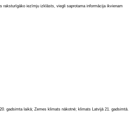
es raksturīgāko iezīmju izklāsts, viegli saprotama informācija ikvienam
20. gadsimta laikā; Zemes klimats nākotnē; klimats Latvijā 21. gadsimtā.