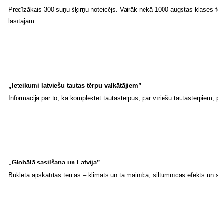
Precīzākais 300 suņu šķirņu noteicējs. Vairāk nekā 1000 augstas klases fot
lasītājam.
„Ieteikumi latviešu tautas tērpu valkātājiem”
Informācija par to, kā komplektēt tautastērpus, par vīriešu tautastērpiem,
„Globālā sasilšana un Latvija”
Bukletā apskatītās tēmas – klimats un tā mainība; siltumnīcas efekts un 