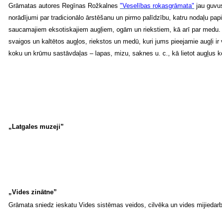
Grāmatas autores Regīnas Rožkalnes
"Veselības rokasgrāmata"
jau guvus
norādījumi par tradicionālo ārstēšanu un pirmo palīdzību, katru nodaļu pa
saucamajiem eksotiskajiem augļiem, ogām un riekstiem, kā arī par medu. "
svaigos un kaltētos augļos, riekstos un medū, kuri jums pieejamie augļi ir 
koku un krūmu sastāvdaļas – lapas, mizu, saknes u. c., kā lietot augļus k
„Latgales muzeji”
„Vides zinātne”
Grāmata sniedz ieskatu Vides sistēmas veidos, cilvēka un vides mijiedarbī