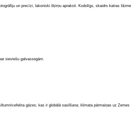
ogrāfiju un precīzi, lakoniski šķirņu apraksti. Kodolīgs, skaidrs katras šķirn
 par sieviešu galvassegām.
siltumnīcefekta gāzes; kas ir globālā sasilšana; klimata pārmaiņas uz Zemes 