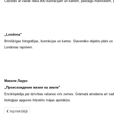
Ceļvedis ar vairāk nekā 800 ilustrācijām un kartēm, pastaigu maršrutiem,
„Londona”
Brīnišķīgas fotogrāfijas, ilustrācijas un kartes. Slavenāko objektu plāni 
Londonas rajoniem.
Микеле Лауро
„Происхождение жизни на земле”
Enciklopēdija par dzīvības rašanos virs zemes. Grāmatā atrodama arī sadaļ
bioloģijas apguves līdzeklis mājas apstākļos.
Iepriekšējais raksts: Jaunās grāmatas RCB abonementā 1. aprīlī. 
Iepriekšējā