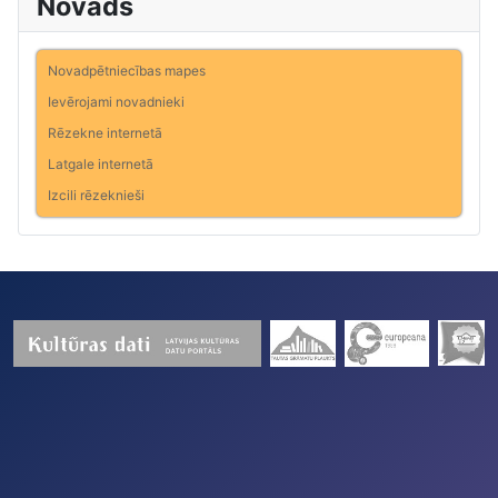
Novads
Novadpētniecības mapes
Ievērojami novadnieki
Rēzekne internetā
Latgale internetā
Izcili rēzeknieši