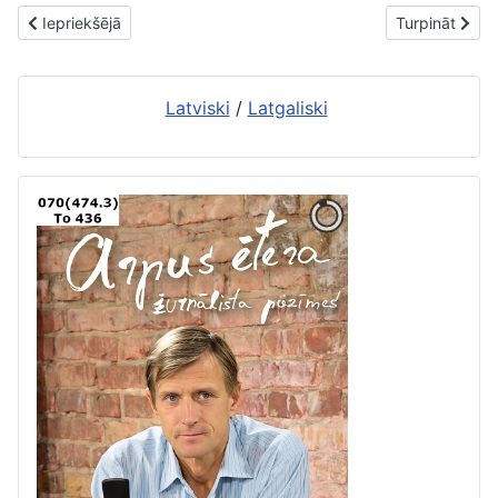
Iepriekšējais raksts: Vladislavs Locis – tautas gara sargātājs
Nākamais rakst
Iepriekšējā
Turpināt
Latviski
/
Latgaliski