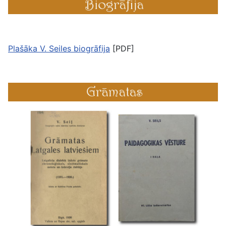
Plašāka V. Seiles biogrāfija
[PDF]