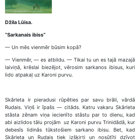
Džila Lūisa.
“Sarkanais ibiss”
— Un mēs vienmēr būsim kopā?
— Vienmēr, — es atbildu. — Tikai tu un es tajā mazajā
laiviņā, krēslai biezējot, vērosim sarkanos ibisus, kuri
lido atpakaļ uz Karoni purvu.
Skārleta ir pieradusi rūpēties par savu brāli, vārdā
Rudais. Viņš ir īpašs — citāds. Katru vakaru Skārleta
stāsta zēnam viņa iecienīto stāstu par to dienu, kad
abi aizlidos tālu projām uz Karoni purvu Trinidādā, kur
debesīs lidinās tūkstošiem sarkano ibisu. Bet, kad
Skārleta un Rudais tiek izšķirti un nosūtīti dzīvot