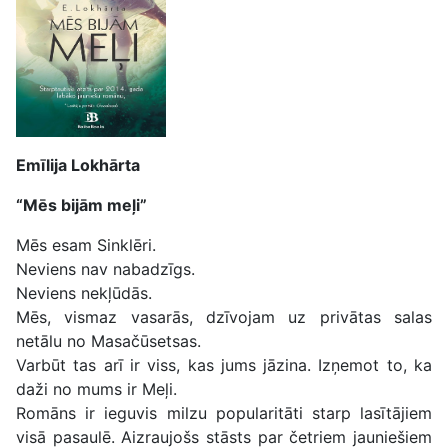
Emīlija Lokhārta
“Mēs bijām meļi”
Mēs esam Sinklēri.
Neviens nav nabadzīgs.
Neviens nekļūdās.
Mēs, vismaz vasarās, dzīvojam uz privātas salas
netālu no Masačūsetsas.
Varbūt tas arī ir viss, kas jums jāzina. Izņemot to, ka
daži no mums ir Meļi.
Romāns ir ieguvis milzu popularitāti starp lasītājiem
visā pasaulē. Aizraujošs stāsts par četriem jauniešiem