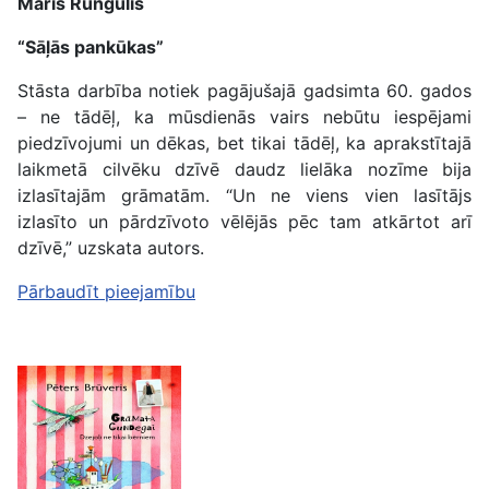
Māris Rungulis
“Sāļās pankūkas”
Stāsta darbība notiek pagājušajā gadsimta 60. gados
– ne tādēļ, ka mūsdienās vairs nebūtu iespējami
piedzīvojumi un dēkas, bet tikai tādēļ, ka aprakstītajā
laikmetā cilvēku dzīvē daudz lielāka nozīme bija
izlasītajām grāmatām. “Un ne viens vien lasītājs
izlasīto un pārdzīvoto vēlējās pēc tam atkārtot arī
dzīvē,” uzskata autors.
Pārbaudīt pieejamību