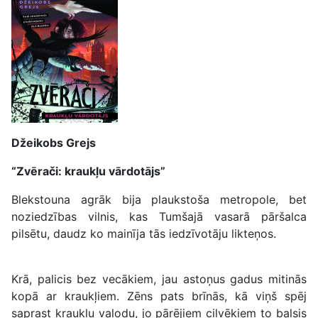
Džeikobs Grejs
“Zvērači: kraukļu vārdotājs”
Blekstouna agrāk bija plaukstoša metropole, bet
noziedzības vilnis, kas Tumšajā vasarā pāršalca
pilsētu, daudz ko mainīja tās iedzīvotāju likteņos.
Krā, palicis bez vecākiem, jau astoņus gadus mitinās
kopā ar kraukļiem. Zēns pats brīnās, kā viņš spēj
saprast kraukļu valodu, jo pārējiem cilvēkiem to balsis