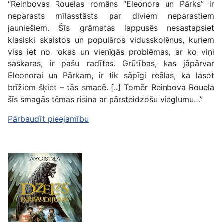
“Reinbovas Rouelas romāns “Eleonora un Pārks” ir
neparasts mīlasstāsts par diviem neparastiem
jauniešiem. Šīs grāmatas lappusēs nesastapsiet
klasiski skaistos un populāros vidusskolēnus, kuriem
viss iet no rokas un vienīgās problēmas, ar ko viņi
saskaras, ir pašu radītas. Grūtības, kas jāpārvar
Eleonorai un Pārkam, ir tik sāpīgi reālas, ka lasot
brīžiem šķiet – tās smacē. [..] Tomēr Reinbova Rouela
šīs smagās tēmas risina ar pārsteidzošu vieglumu…”
Pārbaudīt pieejamību