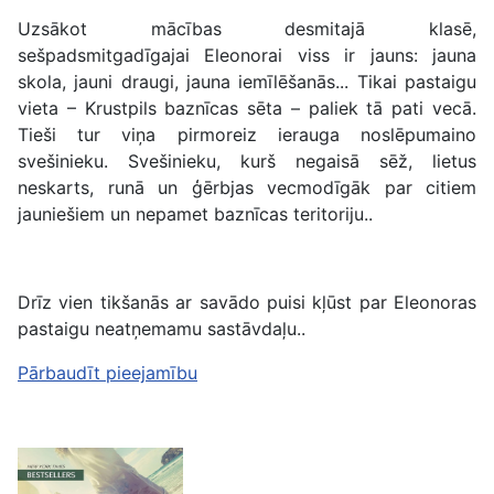
Uzsākot mācības desmitajā klasē,
sešpadsmitgadīgajai Eleonorai viss ir jauns: jauna
skola, jauni draugi, jauna iemīlēšanās... Tikai pastaigu
vieta – Krustpils baznīcas sēta – paliek tā pati vecā.
Tieši tur viņa pirmoreiz ierauga noslēpumaino
svešinieku. Svešinieku, kurš negaisā sēž, lietus
neskarts, runā un ģērbjas vecmodīgāk par citiem
jauniešiem un nepamet baznīcas teritoriju..
Drīz vien tikšanās ar savādo puisi kļūst par Eleonoras
pastaigu neatņemamu sastāvdaļu..
Pārbaudīt pieejamību