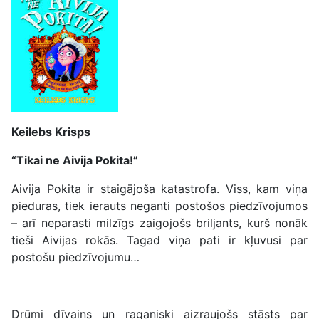
Keilebs Krisps
“Tikai ne Aivija Pokita!”
Aivija Pokita ir staigājoša katastrofa. Viss, kam viņa
pieduras, tiek ierauts neganti postošos piedzīvojumos
– arī neparasti milzīgs zaigojošs briljants, kurš nonāk
tieši Aivijas rokās. Tagad viņa pati ir kļuvusi par
postošu piedzīvojumu…
Drūmi dīvains un raganiski aizraujošs stāsts par