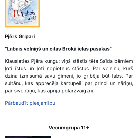
Pjērs Gripari
“Labais velniņš un citas Brokā ielas pasakas”
Klausieties Pjēra kungu: viņš stāstīs tēta Saīda bērniem
ļoti īstus un ļoti nopietnus stāstus. Par velniņu, kurš
dzina izmisumā savu ģimeni, jo gribēja būt labs. Par
sultānu, kas apprecēja kartupeli, par princi un nāriņu,
par sivēntiņu, kas aprija polārzvaigzni...
Pārbaudīt pieejamību
Vecumgrupa 11+