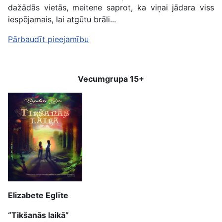
dažādās vietās, meitene saprot, ka viņai jādara viss
iespējamais, lai atgūtu brāli...
Pārbaudīt pieejamību
Vecumgrupa 15+
Elizabete Eglīte
“Tikšanās laikā”