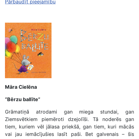
Pārbaudīt pieejamību
Māra Cielēna
“Bērzu ballīte”
Grāmatiņā atrodami gan miega stundai, gan
Ziemsvētkiem piemēroti dzejolīši. Tā noderēs gan
tiem, kuriem vēl jālasa priekšā, gan tiem, kuri mācās
vai jau iemācījušies lasīt paši. Bet galvenais – šis