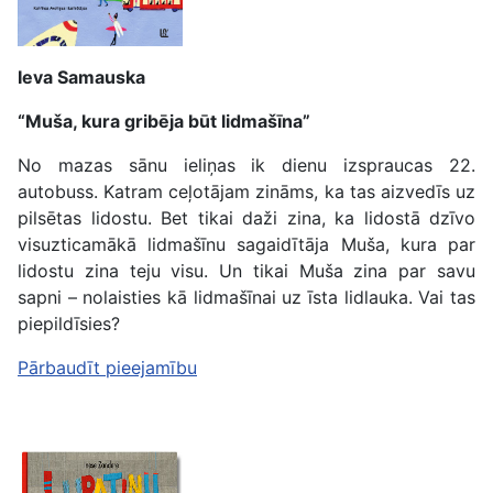
Ieva Samauska
“Muša, kura gribēja būt lidmašīna”
No mazas sānu ieliņas ik dienu izspraucas 22.
autobuss. Katram ceļotājam zināms, ka tas aizvedīs uz
pilsētas lidostu. Bet tikai daži zina, ka lidostā dzīvo
visuzticamākā lidmašīnu sagaidītāja Muša, kura par
lidostu zina teju visu. Un tikai Muša zina par savu
sapni – nolaisties kā lidmašīnai uz īsta lidlauka. Vai tas
piepildīsies?
Pārbaudīt pieejamību