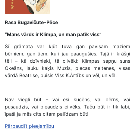
Rasa Bugavičute-Pēce
“Mans vārds ir Klimpa, un man patīk viss”
Šī grāmata var kļūt tuva gan pavisam maziem
bērniem, gan tiem, kuri jau paaugušies. Tajā ir krāšņi
tēli – kā dzīvnieki, tā cilvēki: Klimpas sapņu suns
Okeāns, lauku kaķis Muzis, piecas meitenes, visas
vārdā Beatrise, puisis Viss K.Ārtībs un vēl, un vēl.
Nav viegli būt – vai esi kucēns, vai bērns, vai
pusaudzis, vai pieaudzis cilvēks. Taču būt ir tik labi,
īpaši ja mēs cits citam palīdzam būt!
Pārbaudīt pieejamību