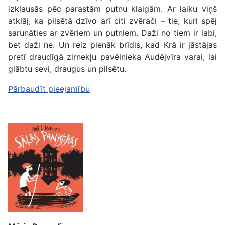
izklausās pēc parastām putnu klaigām. Ar laiku viņš
atklāj, ka pilsētā dzīvo arī citi zvērači – tie, kuri spēj
sarunāties ar zvēriem un putniem. Daži no tiem ir labi,
bet daži ne. Un reiz pienāk brīdis, kad Krā ir jāstājas
pretī draudīgā zirnekļu pavēlnieka Audējvīra varai, lai
glābtu sevi, draugus un pilsētu.
Pārbaudīt pieejamību