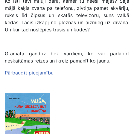
Ko īsti tavi mīluļi dara, kamēr tu neesi mājās? Šajā
mājā kaķis zvana pa telefonu, zivtiņa pamet akvāriju,
ruksis ēd čipsus un skatās televizoru, suns valkā
kedas. Lācis izkāpj no gleznas un aizmieg uz dīvāna.
Un kur tad noslēpies trusis un kodes?
Grāmata gandrīz bez vārdiem, ko var pārlapot
neskaitāmas reizes un ikreiz pamanīt ko jaunu.
Pārbaudīt pieejamību