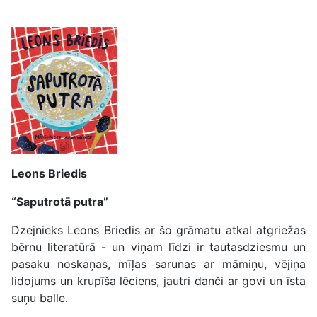
Leons Briedis
“Saputrotā putra”
Dzejnieks Leons Briedis ar šo grāmatu atkal atgriežas
bērnu literatūrā - un viņam līdzi ir tautasdziesmu un
pasaku noskaņas, mīļas sarunas ar māmiņu, vējiņa
lidojums un krupīša lēciens, jautri danči ar govi un īsta
suņu balle.