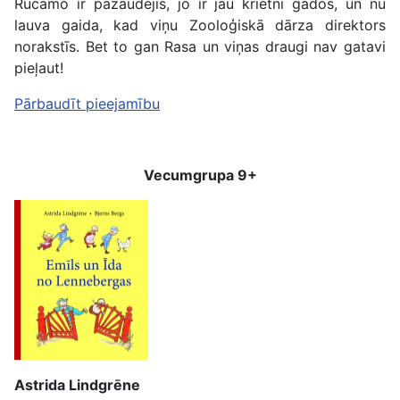
Rūcamo ir pazaudējis, jo ir jau krietni gados, un nu
lauva gaida, kad viņu Zooloģiskā dārza direktors
norakstīs. Bet to gan Rasa un viņas draugi nav gatavi
pieļaut!
Pārbaudīt pieejamību
Vecumgrupa 9+
Astrida Lindgrēne