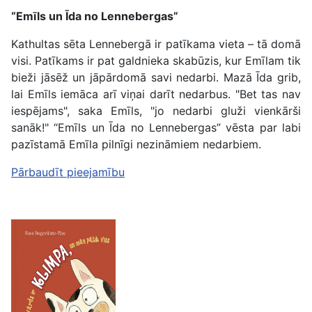
“Emīls un Īda no Lennebergas”
Kathultas sēta Lennebergā ir patīkama vieta – tā domā
visi. Patīkams ir pat galdnieka skabūzis, kur Emīlam tik
bieži jāsēž un jāpārdomā savi nedarbi. Mazā Īda grib,
lai Emīls iemāca arī viņai darīt nedarbus. "Bet tas nav
iespējams", saka Emīls, "jo nedarbi gluži vienkārši
sanāk!" “Emīls un Īda no Lennebergas” vēsta par labi
pazīstamā Emīla pilnīgi nezināmiem nedarbiem.
Pārbaudīt pieejamību