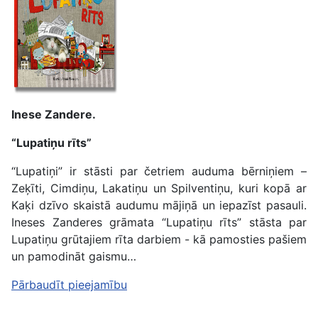
Inese Zandere.
“Lupatiņu rīts”
“Lupatiņi” ir stāsti par četriem auduma bērniņiem –
Zeķīti, Cimdiņu, Lakatiņu un Spilventiņu, kuri kopā ar
Kaķi dzīvo skaistā audumu mājiņā un iepazīst pasauli.
Ineses Zanderes grāmata “Lupatiņu rīts” stāsta par
Lupatiņu grūtajiem rīta darbiem - kā pamosties pašiem
un pamodināt gaismu…
Pārbaudīt pieejamību