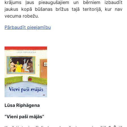
krājums ļaus pieaugušajiem un bērniem izbaudīt
jaukus kopā būšanas brīžus tajā teritorijā, kur nav
vecuma robežu.
Pārbaudīt pieejamību
Lūsa Riphāgena
“Vieni paši mājās”