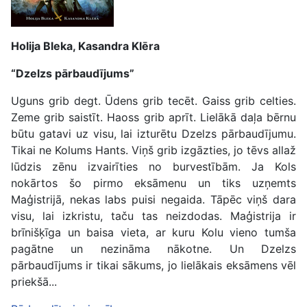
Holija Bleka, Kasandra Klēra
“Dzelzs pārbaudījums”
Uguns grib degt. Ūdens grib tecēt. Gaiss grib celties.
Zeme grib saistīt. Haoss grib aprīt. Lielākā daļa bērnu
būtu gatavi uz visu, lai izturētu Dzelzs pārbaudījumu.
Tikai ne Kolums Hants. Viņš grib izgāzties, jo tēvs allaž
lūdzis zēnu izvairīties no burvestībām. Ja Kols
nokārtos šo pirmo eksāmenu un tiks uzņemts
Maģistrijā, nekas labs puisi negaida. Tāpēc viņš dara
visu, lai izkristu, taču tas neizdodas. Maģistrija ir
brīnišķīga un baisa vieta, ar kuru Kolu vieno tumša
pagātne un nezināma nākotne. Un Dzelzs
pārbaudījums ir tikai sākums, jo lielākais eksāmens vēl
priekšā...