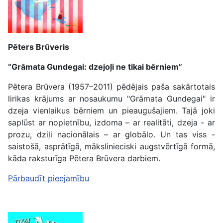
Pēters Brūveris
“Grāmata Gundegai: dzejoļi ne tikai bērniem”
Pētera Brūvera (1957–2011) pēdējais paša sakārtotais
lirikas krājums ar nosaukumu "Grāmata Gundegai" ir
dzeja vienlaikus bērniem un pieaugušajiem. Tajā joki
saplūst ar nopietnību, izdoma – ar realitāti, dzeja - ar
prozu, dziļi nacionālais – ar globālo. Un tas viss -
saistošā, asprātīgā, mākslinieciski augstvērtīgā formā,
kāda raksturīga Pētera Brūvera darbiem.
Pārbaudīt pieejamību