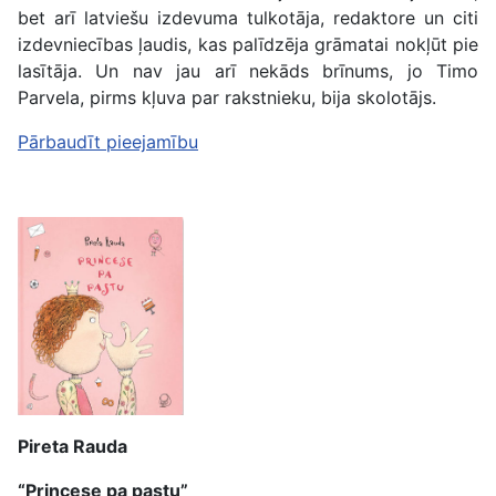
bet arī latviešu izdevuma tulkotāja, redaktore un citi
izdevniecības ļaudis, kas palīdzēja grāmatai nokļūt pie
lasītāja. Un nav jau arī nekāds brīnums, jo Timo
Parvela, pirms kļuva par rakstnieku, bija skolotājs.
Pārbaudīt pieejamību
Pireta Rauda
“Princese pa pastu”