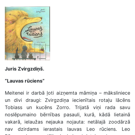
Juris Zvirgzdiņš.
“Lauvas rūciens”
Meitenei ir darbā ļoti aizņemta māmiņa – māksliniece
un divi draugi: Zvirgzdiņa iecienītais rotaļu lācēns
Tobiass un kucēns Zorro. Trijatā viņi rada savu
noslēpumaino bērnības pasauli, kurā, kādā lietainā
vakarā, ielaužas nejauka nojauta: netālajā zoodārzā
nav dzirdams ierastais lauvas Leo rūciens. Leo