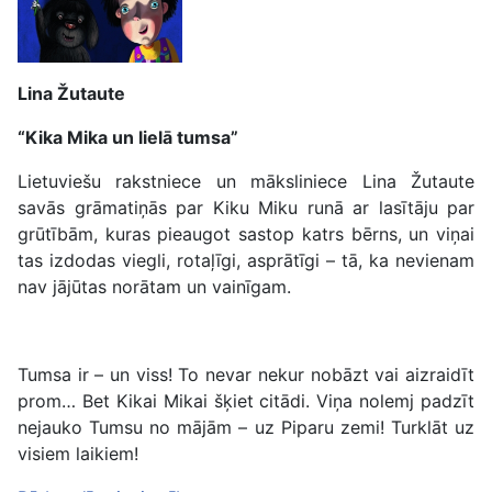
Lina Žutaute
“Kika Mika un lielā tumsa”
Lietuviešu rakstniece un māksliniece Lina Žutaute
savās grāmatiņās par Kiku Miku runā ar lasītāju par
grūtībām, kuras pieaugot sastop katrs bērns, un viņai
tas izdodas viegli, rotaļīgi, asprātīgi – tā, ka nevienam
nav jājūtas norātam un vainīgam.
Tumsa ir – un viss! To nevar nekur nobāzt vai aizraidīt
prom… Bet Kikai Mikai šķiet citādi. Viņa nolemj padzīt
nejauko Tumsu no mājām – uz Piparu zemi! Turklāt uz
visiem laikiem!