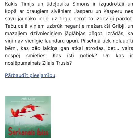
Kaķis Timijs un ūdeļpuika Simons ir izgudrotāji un
kopā ar draugiem sivēniem Jasperu un Kasperu nes
savu jaunāko ierīci uz tirgu, cerot to izdevīgi pārdot.
Taču ceļā viņiem uzbrūk negantie mežarukši Gribļi, un
mazajiem dzīvnieciņiem jāglābjas bēgot. Izrādās, ka
viņi nav vienīgie ļaundaru upuri. Pilsētiņā tiek nolaupīti
bērni, kas pēc laiciņa gan atkal atrodas, bet… vairs
nespēj smieties. Kas īsti notiek? Un kas ir
noslēpumainais Zilais Trusis?
Pārbaudīt pieejamību