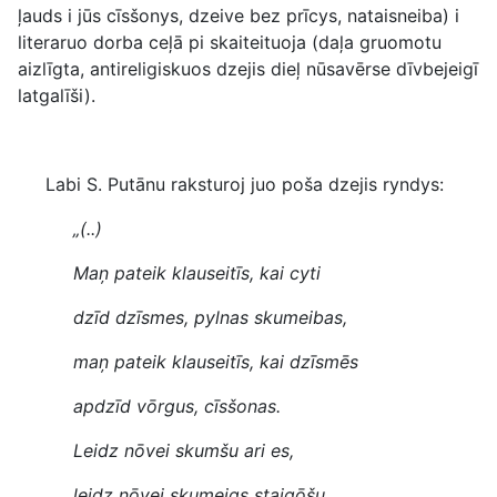
ļauds i jūs cīsšonys, dzeive bez prīcys, nataisneiba) i
literaruo dorba ceļā pi skaiteituoja (daļa gruomotu
aizlīgta, antireligiskuos dzejis dieļ nūsavērse dīvbejeigī
latgalīši).
Labi S. Putānu raksturoj juo poša dzejis ryndys:
„(..)
Maņ pateik klauseitīs, kai cyti
dzīd dzīsmes, pylnas skumeibas,
maņ pateik klauseitīs, kai dzīsmēs
apdzīd vōrgus, cīsšonas.
Leidz nōvei skumšu ari es,
leidz nōvei skumeigs staigōšu,