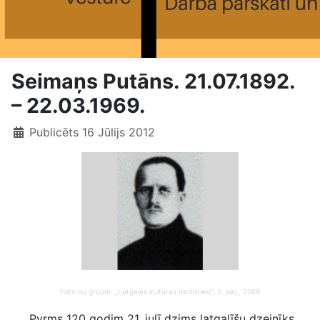
Seimaņs Putāns. 21.07.1892.
– 22.03.1969.
Publicēts 16 Jūlijs 2012
Foto nu gruom. „Latgales kultūras darbinieki”, 2. siej., 2008
Pyrms 120 godim 21. julī dzims latgalīšu dzejnīks