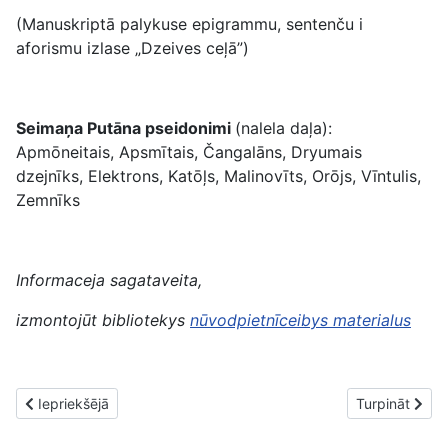
(Manuskriptā palykuse epigrammu, sentenču i
aforismu izlase „Dzeives ceļā”)
Seimaņa Putāna pseidonimi
(nalela daļa):
Apmōneitais, Apsmītais, Čangalāns, Dryumais
dzejnīks, Elektrons, Katōļs, Malinovīts, Orōjs, Vīntulis,
Zemnīks
Informaceja sagataveita,
izmontojūt bibliotekys
nūvodpietnīceibys
materialus
Iepriekšējais raksts: Naaizmierstule (Rozālija Tabine). 29.10.1890
Nākamais rakst
Iepriekšējā
Turpināt