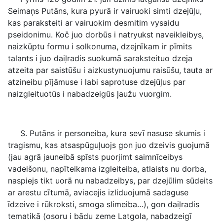
Seimaņs Putāns, kura pyurā ir vairuoki simti dzejūļu,
kas paraksteiti ar vairuokim desmitim vysaidu
pseidonimu. Koč juo dorbūs i natryukst naveikleibys,
naizkūptu formu i solkonuma, dzejnīkam ir pīmits
talants i juo daiļradis suokumā saraksteituo dzeja
atzeita par saistūšu i aizkustynuojumu raisūšu, tauta ar
atzineibu pījāmuse i labi saprotuse dzejūļus par
naizgleituotūs i nabadzeigūs ļaužu vuorgim.
S. Putāns ir personeiba, kura sevī nasuse skumis i
tragismu, kas atsaspūguļuojs gon juo dzeivis guojumā
(jau agrā jauneibā spīsts puorjimt saimnīceibys
vadeišonu, napīteikama izgleiteiba, atlaists nu dorba,
naspiejs tikt uorā nu nabadzeibys, par dzejūlim sūdeits
ar arestu cītumā, aviacejis izliduojumā sadaguse
īdzeive i rūkroksti, smoga slimeiba…), gon daiļradis
tematikā (osoru i bādu zeme Latgola, nabadzeigī