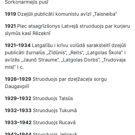
Sorkonarmejis pusī
1919
Dzejūli publicāti komunistu avīzī „Taisneiba”
1921
Piec atsagrīzšonys Latvejā struoduojs par kurjeru
slymūs kasī Rēzeknī
1921–1934
Latgalīšu i krīvu volūdā saraksteitī dzejūli
publicāti žurnalūs „Zīdūnis”, „Reits”, „Latgolas Škola” i
avīzēs „Jaunō Straume”, „Latgolas Dorbs”, „Trudovaja
misļ” i c.
1926–1929
Struoduojs par dzeļžaceļa sorgu
Daugavpilī
1929–1932
Struoduojs Talsūs
1932–1933
Struoduojs Tukumā
1933–1942
Struoduojs Rucavā
1942–1944
Struoduojs Jelgavā