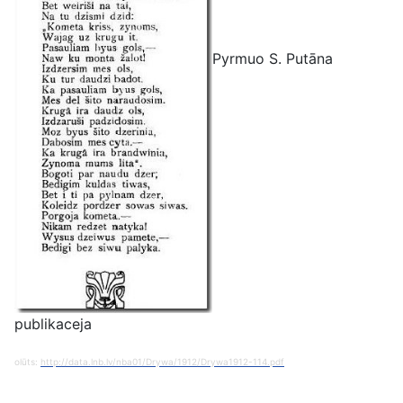
Pyrmuo S. Putāna
publikaceja
olūts:
http://data.lnb.lv/nba01/Drywa/1912/Drywa1912-114.pdf