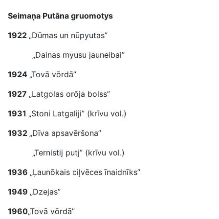
Seimaņa Putāna gruomotys
1922
„Dūmas un nūpyutas”
„Dainas myusu jauneibai”
1924
„Tovā vōrdā”
1927
„Latgolas orōja bolss”
1931
„Stoni Latgaliji” (krīvu vol.)
1932
„Dīva apsavēršona”
„Ternistij putj” (krīvu vol.)
1936
„Ļaunōkais ciļvēces īnaidnīks”
1949
„Dzejas”
1960
„Tovā vōrdā”