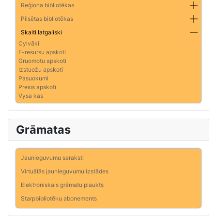
Reģiona bibliotēkas
Pilsētas bibliotēkas
Skaiti latgaliski
Cylvāki
E-resursu apskoti
Gruomotu apskoti
Izstuožu apskoti
Pasuokumi
Presis apskoti
Vysa kas
Grāmatas
Jaunieguvumu saraksti
Virtuālās jaunieguvumu izstādes
Elektroniskais grāmatu plaukts
Starpbibliotēku abonements