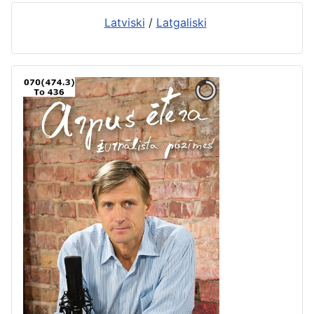
Latviski
/
Latgaliski