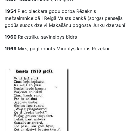
1954
Piec pieckara godu dorba Rēzeknis
mežsaimnīceibā i Reigā Vaļsts bankā (sorgs) pensejis
godūs suocs dzeivi Makašānu pogosta Jurku dzeraunī
1960
Rakstnīku savīneibys bīdrs
1969
Mirs, paglobuots Mīra īlys kopūs Rēzeknī