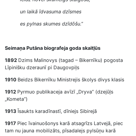
un laikā īdvasuma dzīsmes
es pylnas skumes dzīdōšu.”
Seimaņa Putāna biografeja goda skaitļūs
1892
Dzims Malinovys (tagad – Bikernīku) pogosta
Līpinišku dzeraunī pi Daugovpiļs
1910
Beidzs Bikernīku Ministrejis školys divys klasis
1912
Pyrmuo publikaceja avīzī „Dryva” (dzejūļs
„Kometa”)
1913
Īsaukts karadīnastī, dīniejs Sibirejā
1917
Piec īvainuošonys karā atsagrīzs Latvejā, piec
tam nu jauna mobilizāts, pīsadalejs pylsūņu karā