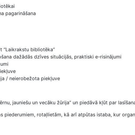
iotēkai
iņa pagarināšana
t “Laikrakstu bibliotēka”
šana dažādās dzīves situācijās, praktiski e-risinājumi
evumi
iekļuve
ija / neierobežota piekļuve
rnu, jauniešu un vecāku žūrija” un piedāvā kļūt par lasīšan
s piederumiem, rotaļlietām, kā arī atpūtas istaba, kur orga