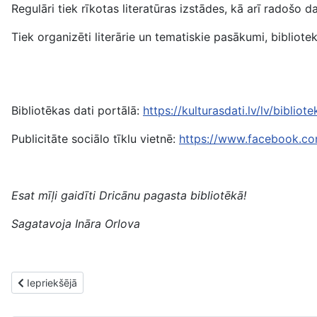
Regulāri tiek rīkotas literatūras izstādes, kā arī radošo 
Tiek organizēti literārie un tematiskie pasākumi, bibliot
Bibliotēkas dati portālā:
https://kulturasdati.lv/lv/biblio
Publicitāte sociālo tīklu vietnē:
https://www.facebook.c
Esat mīļi gaidīti Dricānu pagasta bibliotēkā!
Sagatavoja Ināra Orlova
Iepriekšējais raksts: Par Mākoņkalna pagasta bibliotēku
Iepriekšējā