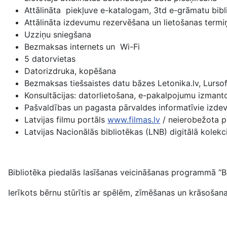
Attālināta piekļuve e-katalogam, 3td e-grāmatu bibl
Attālināta izdevumu rezervēšana un lietošanas term
Uzziņu sniegšana
Bezmaksas internets un Wi-Fi
5 datorvietas
Datorizdruka, kopēšana
Bezmaksas tiešsaistes datu bāzes Letonika.lv, Lursof
Konsultācijas: datorlietošana, e-pakalpojumu izmanto
Pašvaldības un pagasta pārvaldes informatīvie izd
Latvijas filmu portāls
www.filmas.lv
/ neierobežota p
Latvijas Nacionālās bibliotēkas (LNB) digitālā kolekc
Bibliotēka piedalās lasīšanas veicināšanas programmā “Bē
Ierīkots bērnu stūrītis ar spēlēm, zīmēšanas un krāsošana