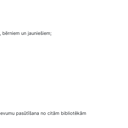
m, bērniem un jauniešiem;
devumu pasūtīšana no citām bibliotēkām