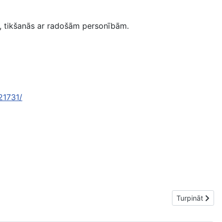
ēku, tikšanās ar radošām personībām.
21731/
Nākamais raks
Turpināt