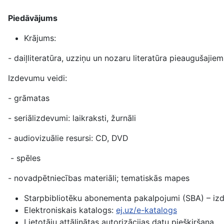
Piedāvājums
Krājums:
- daiļliteratūra, uzziņu un nozaru literatūra pieaugušajie
Izdevumu veidi:
- grāmatas
- seriālizdevumi: laikraksti, žurnāli
- audiovizuālie resursi: CD, DVD
- spēles
- novadpētniecības materiāli; tematiskās mapes
Starpbibliotēku abonementa pakalpojumi (SBA) – iz
Elektroniskais katalogs:
ej.uz/e-katalogs
Lietotāju attālinātas autorizācijas datu piešķiršana