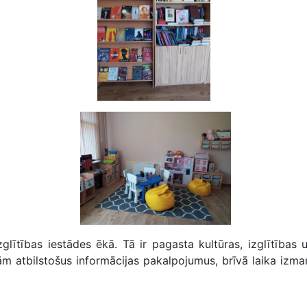
glītības iestādes ēkā. Tā ir pagasta kultūras, izglītības u
ām atbilstošus informācijas pakalpojumus, brīvā laika izma