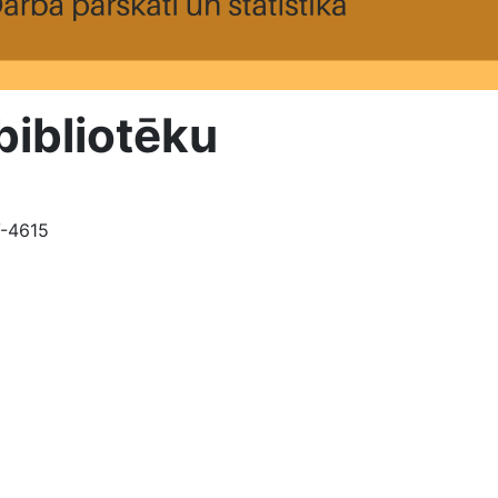
bibliotēku
V-4615