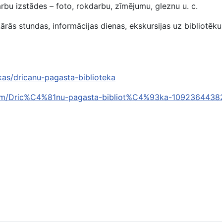
darbu izstādes – foto, rokdarbu, zīmējumu, gleznu u. c.
ekārās stundas, informācijas dienas, ekskursijas uz bibliot
tekas/dricanu-pagasta-biblioteka
om/Dric%C4%81nu-pagasta-bibliot%C4%93ka-1092364438