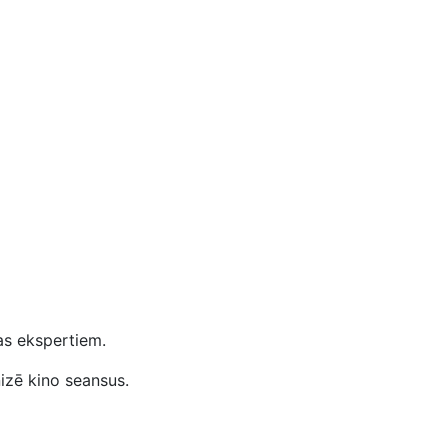
as ekspertiem.
nizē kino seansus.