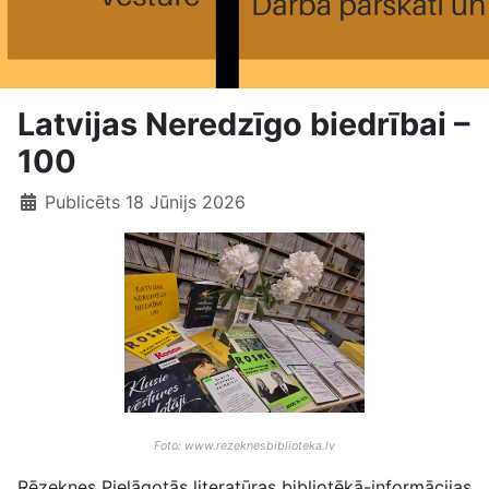
Latvijas Neredzīgo biedrībai –
100
Publicēts 18 Jūnijs 2026
Foto: www.rezeknesbiblioteka.lv
Rēzeknes Pielāgotās literatūras bibliotēkā-informācijas