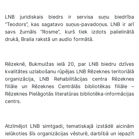
LNB juridiskais biedrs ir servisa suņu biedrība
“Teodors”, kas sagatavo suņus-pavadoņus. LNB ir arī
savs žurnāls “Rosme”, kurš tiek izdots palielinātā
drukā, Braila rakstā un audio formātā.
Rēzeknē, Bukmuižas ielā 20, par LNB biedru dzīves
kvalitātes uzlabošanu rūpējas LNB Rēzeknes teritoriālā
organizācija, LNB Rehabilitācijas centra Rēzeknes
filiāle un Rēzeknes Centrālās bibliotēkas filiāle –
Rēzeknes Pielāgotās literatūras bibliotēka-informācijas
centrs.
Atzīmējot LNB simtgadi, tematiskajā izstādē aicinām
ielūkoties šīs organizācijas vēsturē, darbībā un iepazīt