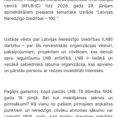
centrā (RPLB-IC) līdz 2026. gada 29. jūnijam
apmeklētājiem pieejama tematiska izstāde “Latvijas
Neredzīgo biedrībai – 100 ”.
Izstāde vēsta par Latvijas Neredzīgo biedrības (LNB)
darbību – par šīs nevalstiskās organizācijas vēsturi,
pakalpojumiem, projektiem un cilvēkiem, kas devuši
savu ieguldījumu LNB attīstībā. LNB ir lielākā un
vecākā sabiedriskā labuma organizācija, kas apvieno
un pārstāv personu ar redzes invaliditāti intereses.
Pagājis gadsimts, kopš pastāv LNB. Tā dibināta 1926.
gada 16. jūnijā. Bet kur meklējamas saknes un
pirmsākumi? Kā vienu no pašiem pirmajiem atskaites
punktiem un neredzīgo cilvēku atmodas sākumu var
uzskatīt 1806. gadu, kad Apriķu draudzes mācītājs