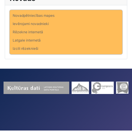
Novadpētniecības mapes
Ievērojami novadnieki
Rēzekne internetā
Latgale internetā
Izcili rēzeknieši