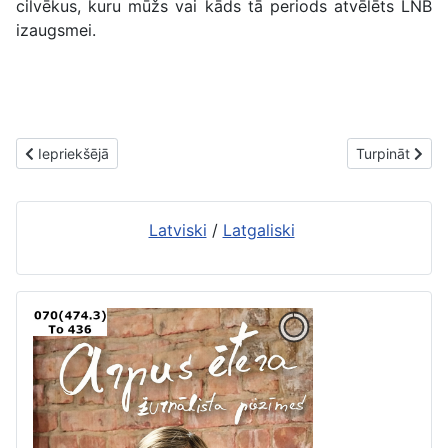
cilvēkus, kuru mūžs vai kāds tā periods atvēlēts LNB
izaugsmei.
Iepriekšējais raksts: Fotoizstāde “Laikmeti caur logu” RPLB-IC
Nākamais raks
Iepriekšējā
Turpināt
Latviski
/
Latgaliski