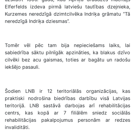
Elferfelds izdeva pirmā latviešu tautības dzejnieka,
Kurzemes neredzīgā dzimtcilvēka Indriķa grāmatu “Tā
neredzīgā Indriķa dziesmas”.
Tomēr vēl pēc tam bija nepieciešams laiks, lai
sabiedrība sāktu pilnīgāk apzināties, ka blakus dzīvo
cilvēki bez acu gaismas, toties ar bagātu un radošu
iekšējo pasauli.
Šodien LNB ir 12 teritoriālās organizācijas, kas
praktiski nodrošina biedrības darbību visā Latvijas
teritorijā. LNB sastāvā darbojas arī rehabilitācijas
centrs, kas kopā ar 7 filiālēm sniedz sociālās
rehabilitācijas pakalpojumus personām ar redzes
invaliditāti.