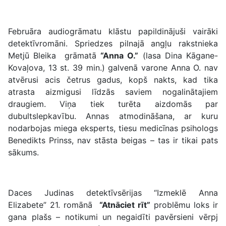
Februāra audiogrāmatu klāstu papildinājuši vairāki
detektīvromāni. Spriedzes pilnajā angļu rakstnieka
Metjū Bleika grāmatā
“Anna O.”
(lasa Dina Kāgane-
Kovaļova, 13 st. 39 min.) galvenā varone Anna O. nav
atvērusi acis četrus gadus, kopš nakts, kad tika
atrasta aizmigusi līdzās saviem nogalinātajiem
draugiem. Viņa tiek turēta aizdomās par
dubultslepkavību. Annas atmodināšana, ar kuru
nodarbojas miega eksperts, tiesu medicīnas psihologs
Benedikts Prinss, nav stāsta beigas – tas ir tikai pats
sākums.
Daces Judinas detektīvsērijas “Izmeklē Anna
Elizabete” 21. romānā
“Atnāciet rīt”
problēmu loks ir
gana plašs – notikumi un negaidīti pavērsieni vērpj