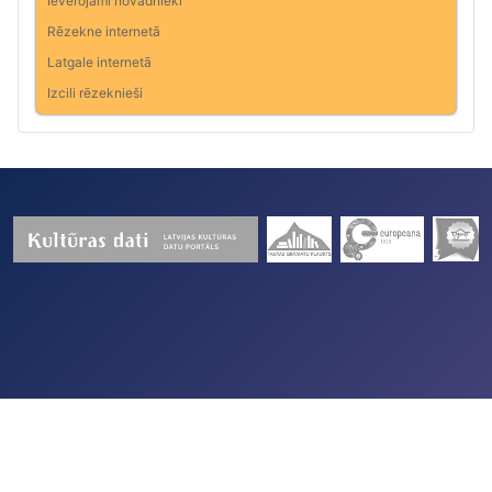
Ievērojami novadnieki
Rēzekne internetā
Latgale internetā
Izcili rēzeknieši