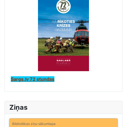
Sargs.lv 72 stundas
Ziņas
Bibliotēkas ziņu sākumlapa