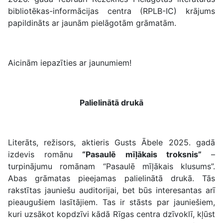
bibliotēkas-informācijas centra (RPLB-IC) krājums
papildināts ar jaunām pielāgotām grāmatām.
Aicinām iepazīties ar jaunumiem!
Palielinātā drukā
Literāts, režisors, aktieris Gusts Ābele 2025. gadā
izdevis romānu
“Pasaulē mīļākais troksnis”
–
turpinājumu romānam “Pasaulē mīļākais klusums”.
Abas grāmatas pieejamas palielinātā drukā. Tās
rakstītas jauniešu auditorijai, bet būs interesantas arī
pieaugušiem lasītājiem. Tas ir stāsts par jauniešiem,
kuri uzsākot kopdzīvi kādā Rīgas centra dzīvoklī, kļūst