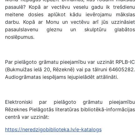
pasaulē? Kopā ar vectēvu veselu gadu ik trešdienu
meitene dosies aplūkot kādu ievērojamu mākslas
darbu. Kopā ar Monu un vectēvu arī jūs uzzināsiet
pasaulslavenu gleznu un skulptūru glabātos
noslēpumus.
Par pielāgoto grāmatu pieejamību var uzzināt RPLB-IC
(Bukmuižas ielā 20, Rēzeknē) vai pa tālruni 64605282.
Audiogrāmatas iespējams lejupielādēt attālināti.
Elektroniski par pielāgoto grāmatu pieejamību
Rēzeknes Pielāgotās literatūras bibliotēkā-informācijas
centrā var uzzināt:
https://neredzigobiblioteka.lv/e-katalogs