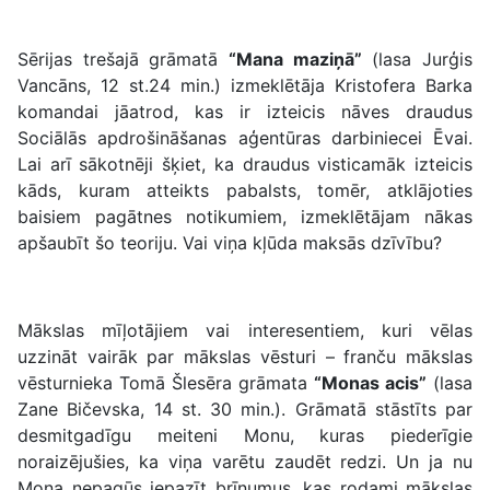
Sērijas trešajā grāmatā
“Mana maziņā”
(lasa Jurģis
Vancāns, 12 st.24 min.) izmeklētāja Kristofera Barka
komandai jāatrod, kas ir izteicis nāves draudus
Sociālās apdrošināšanas aģentūras darbiniecei Ēvai.
Lai arī sākotnēji šķiet, ka draudus visticamāk izteicis
kāds, kuram atteikts pabalsts, tomēr, atklājoties
baisiem pagātnes notikumiem, izmeklētājam nākas
apšaubīt šo teoriju. Vai viņa kļūda maksās dzīvību?
Mākslas mīļotājiem vai interesentiem, kuri vēlas
uzzināt vairāk par mākslas vēsturi – franču mākslas
vēsturnieka Tomā Šlesēra grāmata
“Monas acis”
(lasa
Zane Bičevska, 14 st. 30 min.). Grāmatā stāstīts par
desmitgadīgu meiteni Monu, kuras piederīgie
noraizējušies, ka viņa varētu zaudēt redzi. Un ja nu
Mona nepagūs iepazīt brīnumus, kas rodami mākslas