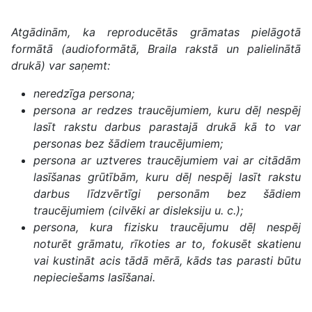
Atgādinām, ka reproducētās grāmatas pielāgotā
formātā (audioformātā, Braila rakstā un palielinātā
drukā) var saņemt:
neredzīga persona;
persona ar redzes traucējumiem, kuru dēļ nespēj
lasīt rakstu darbus parastajā drukā kā to var
personas bez šādiem traucējumiem;
persona ar uztveres traucējumiem vai ar citādām
lasīšanas grūtībām, kuru dēļ nespēj lasīt rakstu
darbus līdzvērtīgi personām bez šādiem
traucējumiem (cilvēki ar disleksiju u. c.);
persona, kura fizisku traucējumu dēļ nespēj
noturēt grāmatu, rīkoties ar to, fokusēt skatienu
vai kustināt acis tādā mērā, kāds tas parasti būtu
nepieciešams lasīšanai.