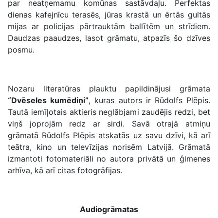
par neatņemamu komūnas sastāvdaļu. Perfektas
dienas kafejnīcu terasēs, jūras krastā un ērtās gultās
mijas ar policijas pārtrauktām ballītēm un strīdiem.
Daudzas paaudzes, lasot grāmatu, atpazīs šo dzīves
posmu.
Nozaru literatūras plauktu papildinājusi grāmata
“Dvēseles kumēdiņi”
, kuras autors ir Rūdolfs Plēpis.
Tautā iemīļotais aktieris neglābjami zaudējis redzi, bet
viņš joprojām redz ar sirdi. Savā otrajā atmiņu
grāmatā Rūdolfs Plēpis atskatās uz savu dzīvi, kā arī
teātra, kino un televīzijas norisēm Latvijā. Grāmatā
izmantoti fotomateriāli no autora privātā un ģimenes
arhīva, kā arī citas fotogrāfijas.
Audiogrāmatas