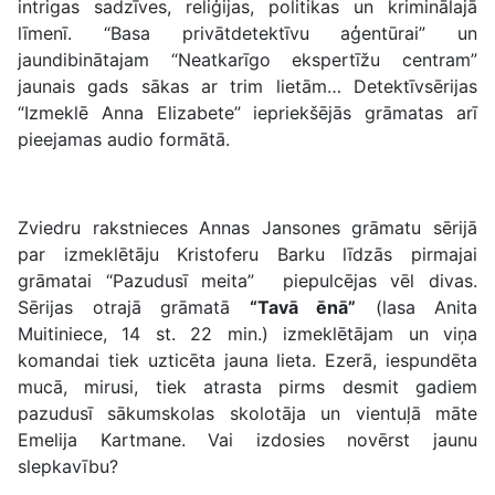
intrigas sadzīves, reliģijas, politikas un kriminālajā
līmenī. “Basa privātdetektīvu aģentūrai” un
jaundibinātajam “Neatkarīgo ekspertīžu centram”
jaunais gads sākas ar trim lietām… Detektīvsērijas
“Izmeklē Anna Elizabete” iepriekšējās grāmatas arī
pieejamas audio formātā.
Zviedru rakstnieces Annas Jansones grāmatu sērijā
par izmeklētāju Kristoferu Barku līdzās pirmajai
grāmatai “Pazudusī meita” piepulcējas vēl divas.
Sērijas otrajā grāmatā
“Tavā ēnā”
(lasa Anita
Muitiniece, 14 st. 22 min.) izmeklētājam un viņa
komandai tiek uzticēta jauna lieta. Ezerā, iespundēta
mucā, mirusi, tiek atrasta pirms desmit gadiem
pazudusī sākumskolas skolotāja un vientuļā māte
Emelija Kartmane. Vai izdosies novērst jaunu
slepkavību?