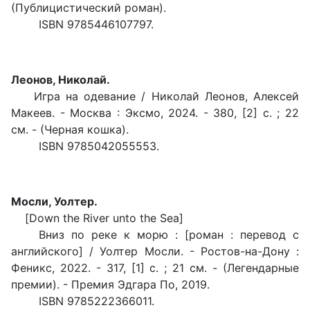
(Публицистический роман).
ISBN 9785446107797.
Леонов, Николай.
Игра на одевание / Николай Леонов, Алексей
Макеев. - Москва : Эксмо, 2024. - 380, [2] с. ; 22
см. - (Черная кошка).
ISBN 9785042055553.
Мосли, Уолтер.
[Down the River unto the Sea]
Вниз по реке к морю : [роман : перевод с
английского] / Уолтер Мосли. - Ростов-на-Дону :
Феникс, 2022. - 317, [1] с. ; 21 см. - (Легендарные
премии). - Премия Эдгара По, 2019.
ISBN 9785222366011.