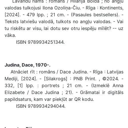
Lavandu nams : romāns / Hilarija Boida ; no angļu
valodas tulkojusi Ilona Ozoliņa-Čiu. - Rīga : Kontinents,
[2024]. - 479 lpp. ; 21 cm. - (Pasaules bestsellers). -
Teksts latviešu valodā, tulkots no angļu valodas. - Vai
tu riskētu ar visu, lai dotu sev otru iespēju mīlēt? -- uz
vāka.
ISBN 9789934251344.
Judina, Dace, 1970-.
Atnāciet rīt : romāns / Dace Judina. - Rīga : Latvijas
Mediji, [2024]. - [Silakrogs] : PNB Print. , ©2024. -
332, [1] lpp. : portrets ; 21 cm. - (Izmeklē Anna
Elizabete / Dace Judina ; 21). - Grāmatai ir digitāls
papildsaturs, kam var piekļūt ar QR kodu.
ISBN 9789934294044.