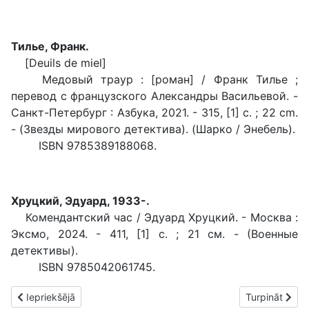
Тилье, Франк.
[Deuils de miel]
Медовый траур : [роман] / Франк Тилье ;
перевод с французского Александры Васильевой. -
Санкт-Петербург : Азбука, 2021. - 315, [1] с. ; 22 cm.
- (Звезды мирового детектива). (Шарко / Энебель).
ISBN 9785389188068.
Хруцкий, Эдуард, 1933-.
Комендантский час / Эдуард Хруцкий. - Москва :
Эксмо, 2024. - 411, [1] с. ; 21 см. - (Военные
детективы).
ISBN 9785042061745.
Iepriekšējais raksts: 2024. gada 16. decembra jaunieguvumi R
Nākamais raks
Iepriekšējā
Turpināt