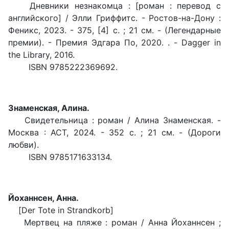
Дневники незнакомца : [роман : перевод с
английского] / Элли Гриффитс. - Ростов-на-Дону :
Феникс, 2023. - 375, [4] с. ; 21 см. - (Легендарные
премии). - Премия Эдгара По, 2020. . - Dagger in
the Library, 2016.
ISBN 9785222369692.
Знаменская, Алина.
Свидетельница : роман / Алина Знаменская. -
Москва : АСТ, 2024. - 352 с. ; 21 см. - (Дороги
любви).
ISBN 9785171633134.
Йоханнсен, Анна.
[Der Tote in Strandkorb]
Мертвец на пляже : роман / Анна Йоханнсен ;