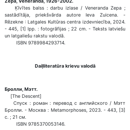
Zepa, Veneranda, 1926-2002.
Ķīvītes balss : darbu izlase / Veneranda Zepa ;
sastādītāja, priekšvārda autore Ieva Zuicena. -
Rēzekne : Latgales Kultūras centra izdevniecība, 2024.
- 445, [1] lpp. : fotogrāfijas ; 22 cm. - Teksts latviešu
un latgaliešu rakstu valodā.
ISBN 9789984293714.
Daiļliteratūra krievu valodā
Бролли, Мэтт.
[The Descent]
Спуск : роман : перевод с английского / Мэтт
Бролли. - Москва : Metamorphoses, 2023. - 443, [3]
с. ; 21 см.
ISBN 9785370053146.