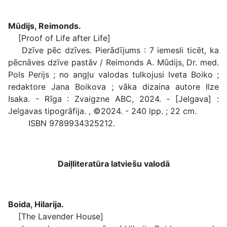
Mūdijs, Reimonds.
[Proof of Life after Life]
Dzīve pēc dzīves. Pierādījums : 7 iemesli ticēt, ka
pēcnāves dzīve pastāv / Reimonds A. Mūdijs, Dr. med.
Pols Perijs ; no angļu valodas tulkojusi Iveta Boiko ;
redaktore Jana Boikova ; vāka dizaina autore Ilze
Isaka. - Rīga : Zvaigzne ABC, 2024. - [Jelgava] :
Jelgavas tipogrāfija. , ©2024. - 240 lpp. ; 22 cm.
ISBN 9789934325212.
Daiļliteratūra latviešu valodā
Boida, Hilarija.
[The Lavender House]