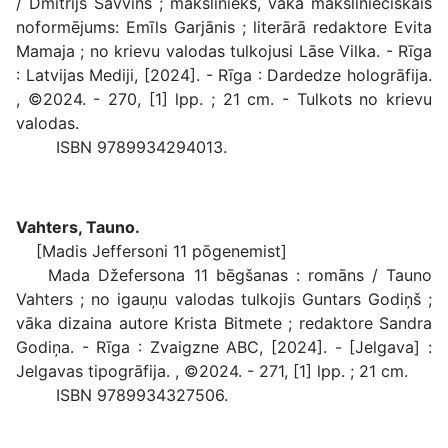
/ Dmitrijs Savvins ; mākslinieks, vāka mākslinieciskais
noformējums: Emīls Garjānis ; literārā redaktore Evita
Mamaja ; no krievu valodas tulkojusi Lāse Vilka. - Rīga
: Latvijas Mediji, [2024]. - Rīga : Dardedze hologrāfija.
, ©2024. - 270, [1] lpp. ; 21 cm. - Tulkots no krievu
valodas.
ISBN 9789934294013.
Vahters, Tauno.
[Madis Jeffersoni 11 pōgenemist]
Mada Džefersona 11 bēgšanas : romāns / Tauno
Vahters ; no igauņu valodas tulkojis Guntars Godiņš ;
vāka dizaina autore Krista Bitmete ; redaktore Sandra
Godiņa. - Rīga : Zvaigzne ABC, [2024]. - [Jelgava] :
Jelgavas tipogrāfija. , ©2024. - 271, [1] lpp. ; 21 cm.
ISBN 9789934327506.