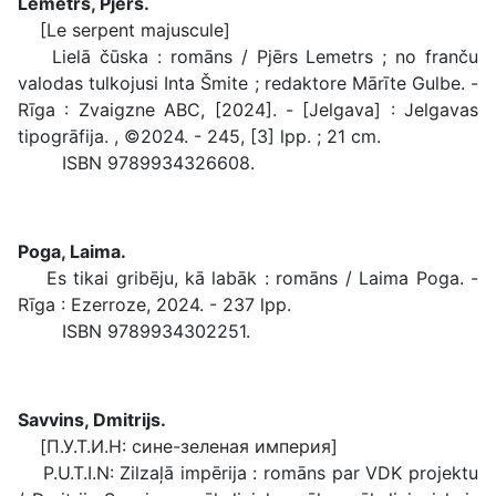
Lemetrs, Pjērs.
[Le serpent majuscule]
Lielā čūska : romāns / Pjērs Lemetrs ; no franču
valodas tulkojusi Inta Šmite ; redaktore Mārīte Gulbe. -
Rīga : Zvaigzne ABC, [2024]. - [Jelgava] : Jelgavas
tipogrāfija. , ©2024. - 245, [3] lpp. ; 21 cm.
ISBN 9789934326608.
Poga, Laima.
Es tikai gribēju, kā labāk : romāns / Laima Poga. -
Rīga : Ezerroze, 2024. - 237 lpp.
ISBN 9789934302251.
Savvins, Dmitrijs.
[П.У.Т.И.Н: сине-зеленая империя]
P.U.T.I.N: Zilzaļā impērija : romāns par VDK projektu