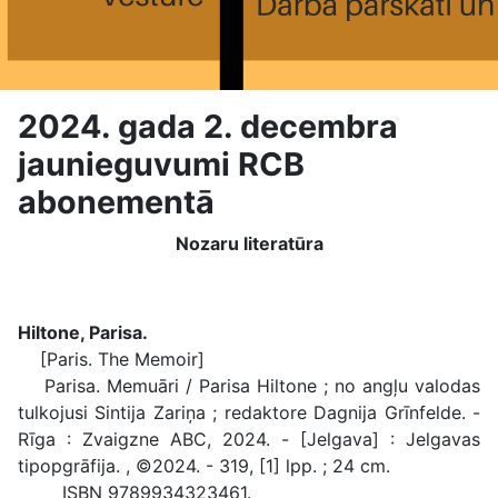
2024. gada 2. decembra
jaunieguvumi RCB
abonementā
Nozaru literatūra
Hiltone, Parisa.
[Paris. The Memoir]
Parisa. Memuāri / Parisa Hiltone ; no angļu valodas
tulkojusi Sintija Zariņa ; redaktore Dagnija Grīnfelde. -
Rīga : Zvaigzne ABC, 2024. - [Jelgava] : Jelgavas
tipopgrāfija. , ©2024. - 319, [1] lpp. ; 24 cm.
ISBN 9789934323461.