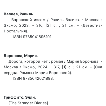
Валиев, Равиль.
Воровской излом / Равиль Валиев. - Москва :
Эксмо, 2023. - 316, [2] с. ; 21 см. - (Детектив-
Ностальгия).
ISBN 9785041695101.
Воронова, Мария.
Дорога, которой нет : роман / Мария Воронова. -
Москва : Эксмо, 2024. - 317, [1] с. ; 21 см. - (Суд
сердца. Романы Марии Вороновой).
ISBN 9785042021893.
Гриффитс, Элли.
[The Stranger Diaries]