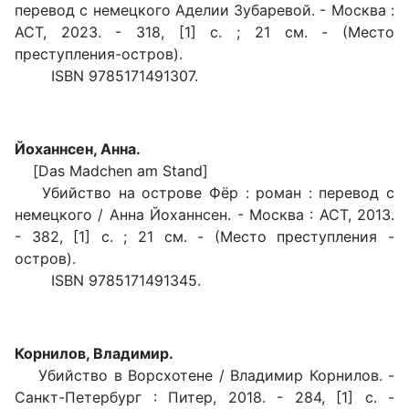
перевод с немецкого Аделии Зубаревой. - Москва :
АСТ, 2023. - 318, [1] с. ; 21 см. - (Место
преступления-остров).
ISBN 9785171491307.
Йоханнсен, Анна.
[Das Madchen am Stand]
Убийство на острове Фёр : роман : перевод с
немецкого / Анна Йоханнсен. - Москва : АСТ, 2013.
- 382, [1] с. ; 21 см. - (Место преступления -
остров).
ISBN 9785171491345.
Корнилов, Владимир.
Убийство в Ворсхотене / Владимир Корнилов. -
Санкт-Петербург : Питер, 2018. - 284, [1] с. -