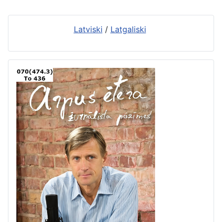
Latviski
/
Latgaliski