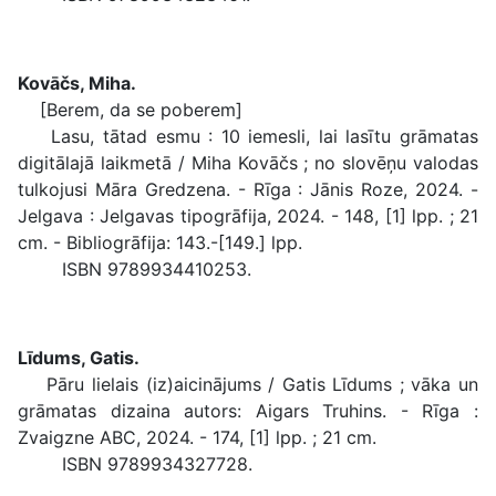
Kovāčs, Miha.
[Berem, da se poberem]
Lasu, tātad esmu : 10 iemesli, lai lasītu grāmatas
digitālajā laikmetā / Miha Kovāčs ; no slovēņu valodas
tulkojusi Māra Gredzena. - Rīga : Jānis Roze, 2024. -
Jelgava : Jelgavas tipogrāfija, 2024. - 148, [1] lpp. ; 21
cm. - Bibliogrāfija: 143.-[149.] lpp.
ISBN 9789934410253.
Līdums, Gatis.
Pāru lielais (iz)aicinājums / Gatis Līdums ; vāka un
grāmatas dizaina autors: Aigars Truhins. - Rīga :
Zvaigzne ABC, 2024. - 174, [1] lpp. ; 21 cm.
ISBN 9789934327728.