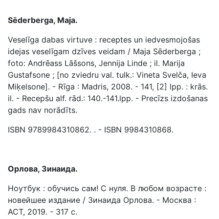
Sēderberga, Maja.
Veselīga dabas virtuve : receptes un iedvesmojošas
idejas veselīgam dzīves veidam / Maja Sēderberga ;
foto: Andrēass Lāšsons, Jennija Linde ; il. Marija
Gustafsone ; [no zviedru val. tulk.: Vineta Svelča, Ieva
Miķelsone]. - Rīga : Madris, 2008. - 141, [2] lpp. : krās.
il. - Recepšu alf. rād.: 140.-141.lpp. - Precīzs izdošanas
gads nav norādīts.
ISBN 9789984310862. . - ISBN 9984310868.
Орлова, Зинаида.
Ноутбук : обучись сам! С нуля. В любом возрасте :
новейшее издание / Зинаида Орлова. - Москва :
АСТ, 2019. - 317 с.