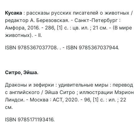
Кусака
: рассказы русских писателей о животных /
редактор А. Березовская. - Санкт-Петербург :
Амфора, 2016. - 286, [1] с. : цв. ил. ; 21 см. - (В мире
животных). - II.
ISBN 9785367037708. . - ISBN 9785367037944.
Ситро, Эйша.
Драконы и зефирки : удивительные миры : перевод
с английского / Эйша Ситро ; иллюстрации Мэрион
Линдси. - Москва : АСT, 2020. - 96, [1] с. : ил. ; 22
см.
ISBN 9785171193416.