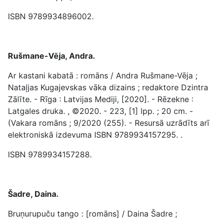
ISBN 9789934896002.
Rušmane-Vēja, Andra.
Ar kastani kabatā : romāns / Andra Rušmane-Vēja ;
Nataļjas Kugajevskas vāka dizains ; redaktore Dzintra
Zālīte. - Rīga : Latvijas Mediji, [2020]. - Rēzekne :
Latgales druka. , ©2020. - 223, [1] lpp. ; 20 cm. -
(Vakara romāns ; 9/2020 (255). - Resursā uzrādīts arī
elektroniskā izdevuma ISBN 9789934157295. .
ISBN 9789934157288.
Šadre, Daina.
Bruņurupuču tango : [romāns] / Daina Šadre ;