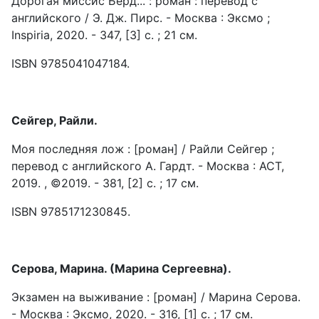
Дорогая миссис Бёрд... : роман : перевод с
английского / Э. Дж. Пирс. - Москва : Эксмо ;
Inspiria, 2020. - 347, [3] с. ; 21 см.
ISBN 9785041047184.
Сейгер, Райли.
Моя последняя лож : [роман] / Райли Сейгер ;
перевод с английского А. Гардт. - Москва : АСТ,
2019. , ©2019. - 381, [2] с. ; 17 см.
ISBN 9785171230845.
Серова, Марина. (Марина Сергеевна).
Экзамен на выживание : [роман] / Марина Серова.
- Москва : Эксмо, 2020. - 316, [1] с. ; 17 см.