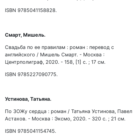
ISBN 9785041158828.
Смарт, Мишель.
Свадьба по ее правилам : роман : перевод с
английского / Мишель Смарт. - Москва :
Центрполиграф, 2020. - 158, [1] с. ; 17 см.
ISBN 9785227090775.
Устинова, Татьяна.
По ЗОЖу сердца : роман / Татьяна Устинова, Павел
Астахов. - Москва : Эксмо, 2020. - 320 с. ; 21 см.
ISBN 9785041154745.