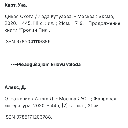
Харт, Уна.
Дикая Охота / Лада Кутузова. - Москва : Эксмо,
2020. - 445, [1] c. : ил. ; 21см. - 7-9. - Продолжение
книги "Тролий Пик".
ISBN 9785041119386.
---Pieaugušajiem krievu valodā
Алекс, Д.
Отражение / Алекс Д. - Москва : АСТ ; Жанровая
литература, 2020. - 445, [2] c. : ил. ; 21см.
ISBN 9785171203788.