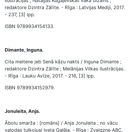
ilustrācijas ; Nataļjas Kugajevskas vāka dizains ;
redaktore Dzintra Zālīte. - Rīga : Latvijas Mediji, 2017.
- 237, [3] lpp.
ISBN 9789934154133.
Dimante, Inguna.
Cita meitene jeb Senā kāzu nakts / Inguna Dimante ;
redaktore Dzintra Zālīte ; Melānijas Vilkas ilustrācijas.
- Rīga : Lauku Avīze, 2017. - 216, [3] lpp.
ISBN 9789934152979.
Jonuleita, Anja.
Ābolu smarža : [romāns] / Anja Jonuleita ; no vācu
valodas tulkojusi Iveta Galēja. - Rīga : Zvaigzne ABC,