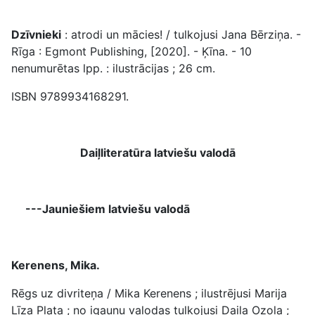
Dzīvnieki
: atrodi un mācies! / tulkojusi Jana Bērziņa. -
Rīga : Egmont Publishing, [2020]. - Ķīna. - 10
nenumurētas lpp. : ilustrācijas ; 26 cm.
ISBN 9789934168291.
Daiļliteratūra latviešu valodā
---Jauniešiem latviešu valodā
Kerenens, Mika.
Rēgs uz divriteņa / Mika Kerenens ; ilustrējusi Marija
Līza Plata ; no igauņu valodas tulkojusi Daila Ozola ;