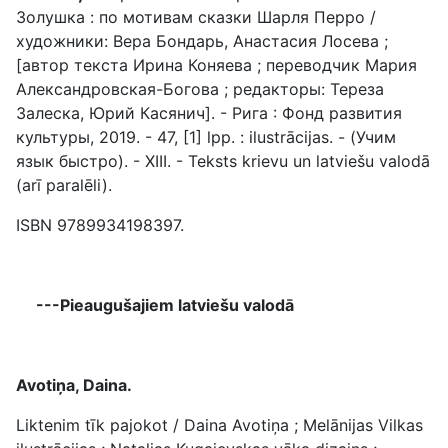
Золушка : по мотивам сказки Шарля Перро /
художники: Вера Бондарь, Анастасия Лосева ;
[автор текста Ирина Коняева ; переводчик Мария
Александровская-Богова ; редакторы: Тереза
Залеска, Юрий Касянич]. - Рига : Фонд развития
культуры, 2019. - 47, [1] lpp. : ilustrācijas. - (Учим
язык быстро). - XIII. - Teksts krievu un latviešu valodā
(arī paralēli).
ISBN 9789934198397.
---Pieaugušajiem latviešu valodā
Avotiņa, Daina.
Liktenim tīk pajokot / Daina Avotiņa ; Melānijas Vilkas