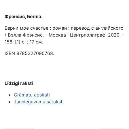
Фрэнсис, Белла.
Верни мое счастье : роман : перевод с английского
/ Бэлла Фрэнсис. - Москва : Центрполиграф, 2020. -
158, [1] с. ; 17 см.
ISBN 9785227090768.
Līdzīgi raksti
Grāmatu apskati
Jaunieguvumu saraksti