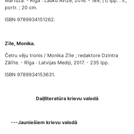
Mārtuža. - Rīga : Lauku Avīze, 2016. - 189, [1] lpp. : il.,
portr. ; 20 cm.
ISBN 9789934151262.
Zīle, Monika.
Četru vēju tronis / Monika Zīle ; redaktore Dzintra
Zālīte. - Rīga : Latvijas Mediji, 2017. - 235 lpp.
ISBN 9789934153631.
Daiļliteratūra krievu valodā
---Jauniešiem krievu valodā