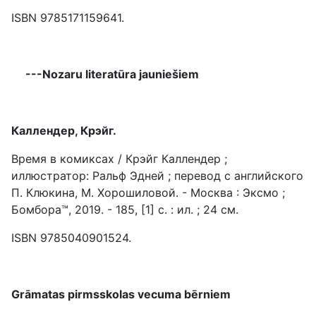
ISBN 9785171159641.
---Nozaru literatūra jauniešiem
Каллендер, Крэйг.
Время в комиксах / Крэйг Каллендер ;
иллюстратор: Ральф Эдней ; перевод с английского
П. Клюкина, М. Хорошиловой. - Москва : Эксмо ;
Бомбора™, 2019. - 185, [1] с. : ил. ; 24 см.
ISBN 9785040901524.
Grāmatas pirmsskolas vecuma bērniem