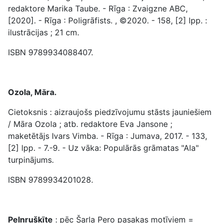
redaktore Marika Taube. - Rīga : Zvaigzne ABC,
[2020]. - Rīga : Poligrāfists. , ©2020. - 158, [2] lpp. :
ilustrācijas ; 21 cm.
ISBN 9789934088407.
Ozola, Māra.
Cietoksnis : aizraujošs piedzīvojumu stāsts jauniešiem
/ Māra Ozola ; atb. redaktore Eva Jansone ;
maketētājs Ivars Vimba. - Rīga : Jumava, 2017. - 133,
[2] lpp. - 7.-9. - Uz vāka: Populārās grāmatas "Ala"
turpinājums.
ISBN 9789934201028.
Pelnrušķīte
: pēc Šarla Pero pasakas motīviem =