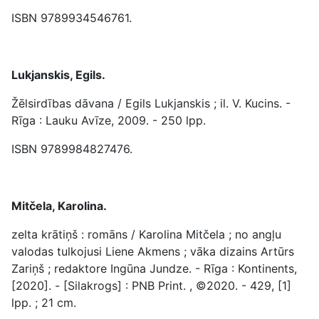
ISBN 9789934546761.
Lukjanskis, Egils.
Žēlsirdības dāvana / Egils Lukjanskis ; il. V. Kucins. -
Rīga : Lauku Avīze, 2009. - 250 lpp.
ISBN 9789984827476.
Mitčela, Karolina.
zelta krātiņš : romāns / Karolina Mitčela ; no angļu
valodas tulkojusi Liene Akmens ; vāka dizains Artūrs
Zariņš ; redaktore Ingūna Jundze. - Rīga : Kontinents,
[2020]. - [Silakrogs] : PNB Print. , ©2020. - 429, [1]
lpp. ; 21 cm.