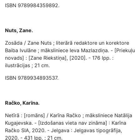
ISBN 9789984359892.
Nuts, Zane.
Zosāda / Zane Nuts ; literārā redaktore un korektore
Baiba Ivulāne ; māksliniece Ieva Mazlazdiņa. - [Priekuļu
novads] : [Zane Riekstiņa], [2020]. - 176 lpp. :
ilustrācijas ; 21 cm.
ISBN 9789934893537.
Račko, Karīna.
Netīrā : [romāns] / Karīna Račko ; māksliniece Natālija
Kugajevska. - [Izdošanas vieta nav zināma] : Karīna
Račko SIA, 2020. - Jelgava : Jelgavas tipogrāfija,
2020. - 431 lpp. ; 21 cm.