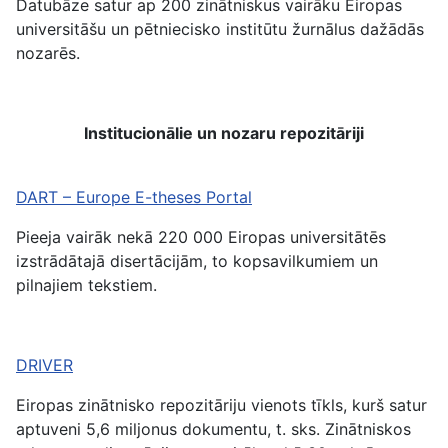
Datubāze satur ap 200 zinātniskus vairāku Eiropas
universitāšu un pētniecisko institūtu žurnālus dažādās
nozarēs.
Institucionālie un nozaru repozitāriji
DART – Europe E-theses Portal
Pieeja vairāk nekā 220 000 Eiropas universitātēs
izstrādātajā disertācijām, to kopsavilkumiem un
pilnajiem tekstiem.
DRIVER
Eiropas zinātnisko repozitāriju vienots tīkls, kurš satur
aptuveni 5,6 miljonus dokumentu, t. sks. Zinātniskos