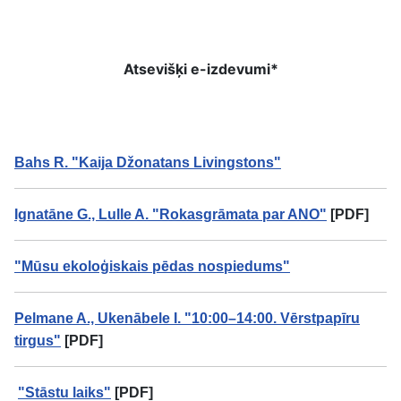
Atsevišķi e-izdevumi*
Bahs
R. "Kaija Džonatans Livingstons"
Ignatāne
G., Lulle A. "Rokasgrāmata par ANO"
[PDF]
"Mūsu ekoloģiskais pēdas nospiedums"
Pelmane
A., Ukenābele I. "10:00–14:00. Vērstpapīru
tirgus"
[PDF]
"Stāstu laiks"
[PDF]