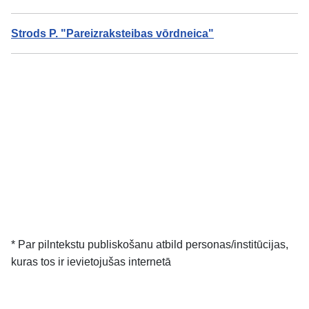
Strods
P. "Pareizraksteibas vōrdneica"
* Par pilntekstu publiskošanu atbild personas/institūcijas,
kuras tos ir ievietojušas internetā