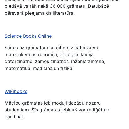
piedāvā vairāk nekā 36 000 grāmatu. Datubāzē
pārsvarā pieejama daiļliteratūra.
Science Books Online
Saites uz grāmatām un citiem zinātniskiem
materiāliem astronomijā, bioloģijā, ķīmijā,
datorzinātnē, zemes zinātnēs, inženierzinātnē,
matemātikā, medicīnā un fizikā.
Wikibooks
Mācību grāmatas jeb moduļi dažādu nozaru
studentiem. Šīs grāmatas jebkurš var rediģēt un
paildināt.