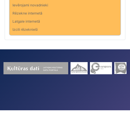
Ievērojami novadnieki
Rēzekne internetā
Latgale internetā
Izcili rēzeknieši