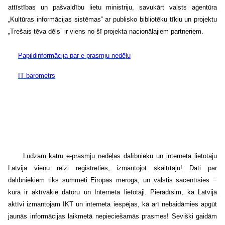
attīstības un pašvaldību lietu ministriju, savukārt valsts aģentūra
„Kultūras informācijas sistēmas” ar publisko bibliotēku tīklu un projektu
„Trešais tēva dēls” ir viens no šī projekta nacionālajiem partneriem.
Papildinformācija par e-prasmju nedēļu
IT barometrs
Lūdzam katru e-prasmju nedēļas dalībnieku un interneta lietotāju
Latvijā vienu reizi reģistrēties, izmantojot skaitītāju!
Dati par
dalībniekiem tiks summēti Eiropas mērogā, un valstis sacentīsies −
kurā ir aktīvākie datoru un Interneta lietotāji. Pierādīsim, ka Latvijā
aktīvi izmantojam IKT un interneta iespējas, kā arī nebaidāmies apgūt
jaunās informācijas laikmetā nepieciešamās prasmes!
Sevišķi gaidām