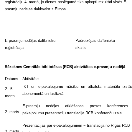
reģistrāciju 4. martā, jo dienas noslēgumā tiks apkopti rezultāti visās E-
prasmju nedēļas dalībvalstīs Eiropā.
E-prasmju nedēļas
dalībnieku
Pašreizējais dalībnieku
reģistrācija
skaits
Rēzeknes Centrālās bibliotēkas (RCB) aktivitātes e-prasmju nedēļā
Datums
Aktivitāte
IKT un e-pakalpojumu mācību un atbalsta materiālu izst
2.–5.
abonementā un lasītavā.
marts
E-prasmju nedēļas atklāšanas preses konference
2. marts
pakalpojumu prezentāciju translācija RCB konferenču zālē.
Prezentācijas par e-pakalpojumiem −
translācija no Rīgas RCB
3. marts