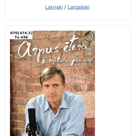
Latviski
/
Latgaliski