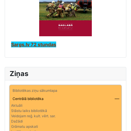
Sargs.lv 72 stundas
Ziņas
Bibliotēkas ziņu sākumlapa
Centrālā bibliotēka
Aktuāli
Stāstu laiks bibliotēkā
Veidojam reģ. kult. vērt. sar.
Dažādi
Grāmatu apskati