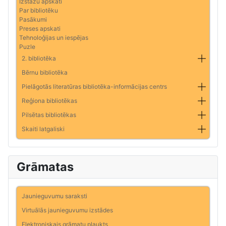
Izstāžu apskati
Par bibliotēku
Pasākumi
Preses apskati
Tehnoloģijas un iespējas
Puzle
2. bibliotēka
Bērnu bibliotēka
Pielāgotās literatūras bibliotēka-informācijas centrs
Reģiona bibliotēkas
Pilsētas bibliotēkas
Skaiti latgaliski
Grāmatas
Jaunieguvumu saraksti
Virtuālās jaunieguvumu izstādes
Elektroniskais grāmatu plaukts