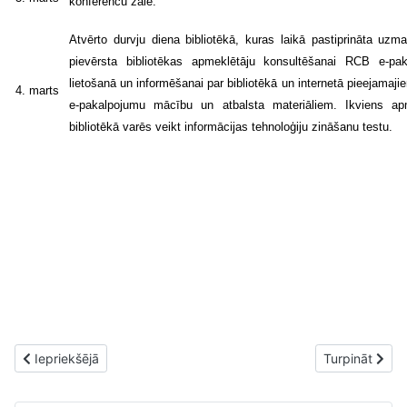
konferenču zālē.
Atvērto durvju diena bibliotēkā, kuras laikā pastiprināta uzma
pievērsta bibliotēkas apmeklētāju konsultēšanai RCB e-pa
lietošanā un informēšanai par bibliotēkā un internetā pieejamaj
4. marts
e-pakalpojumu mācību un atbalsta materiāliem. Ikviens ap
bibliotēkā varēs veikt informācijas tehnoloģiju zināšanu testu.
Iepriekšējais raksts: 8. martā sākas konkurss „No Pekinas līdz V
Nākamais rakst
Iepriekšējā
Turpināt