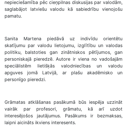
nepieciešamība pēc cieņpilnas diskusijas par valodām,
saglabājot latviešu valodu kā sabiedrību vienojošu
pamatu.
Sanita Martena piedāvā uz indivīdu orientētu
skatījumu par valodu lietojumu, izglītību un valodas
politiku, balstoties gan zinātniskos pētījumos, gan
personiskajā pieredzē. Autore ir viena no vadošajām
speciālistēm lietišķās valodniecības un valodu
apguves jomā Latvijā, ar plašu akadēmisko un
personīgo pieredzi.
Grāmatas atklāšanas pasākumā būs iespēja uzzināt
vairāk par profesori, grāmatu, kā arī uzdot
interesējošos jautājumus. Pasākums ir bezmaksas,
laipni aicināts ikviens interesents.