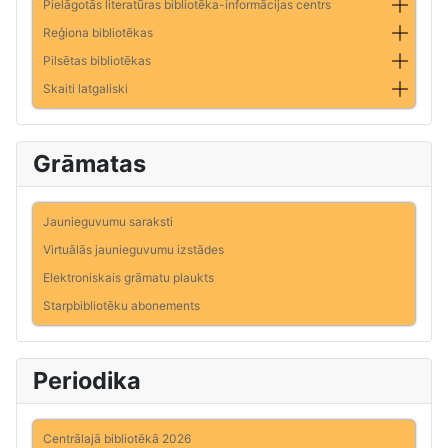
Pielāgotās literatūras bibliotēka-informācijas centrs
Reģiona bibliotēkas
Pilsētas bibliotēkas
Skaiti latgaliski
Grāmatas
Jaunieguvumu saraksti
Virtuālās jaunieguvumu izstādes
Elektroniskais grāmatu plaukts
Starpbibliotēku abonements
Periodika
Centrālajā bibliotēkā 2026