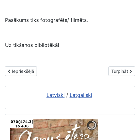
Pasākums tiks fotografēts/ filmēts.
Uz tikšanos bibliotēkā!
Iepriekšējais raksts: Drošāka interneta dienas aktivitātes RCB
Nākamais raks
Iepriekšējā
Turpināt
Latviski
/
Latgaliski