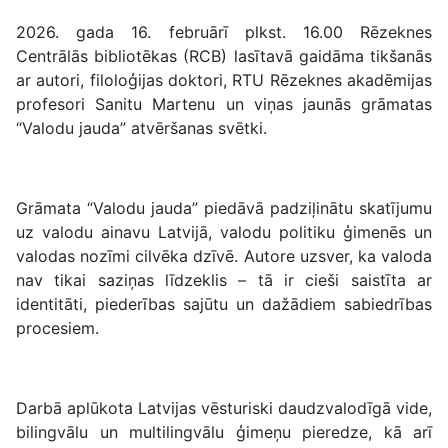
2026. gada 16. februārī plkst. 16.00 Rēzeknes
Centrālās bibliotēkas (RCB) lasītavā gaidāma tikšanās
ar autori, filoloģijas doktori, RTU Rēzeknes akadēmijas
profesori Sanitu Martenu un viņas jaunās grāmatas
“Valodu jauda” atvēršanas svētki.
Grāmata “Valodu jauda” piedāvā padziļinātu skatījumu
uz valodu ainavu Latvijā, valodu politiku ģimenēs un
valodas nozīmi cilvēka dzīvē. Autore uzsver, ka valoda
nav tikai saziņas līdzeklis – tā ir cieši saistīta ar
identitāti, piederības sajūtu un dažādiem sabiedrības
procesiem.
Darbā aplūkota Latvijas vēsturiski daudzvalodīgā vide,
bilingvālu un multilingvālu ģimeņu pieredze, kā arī