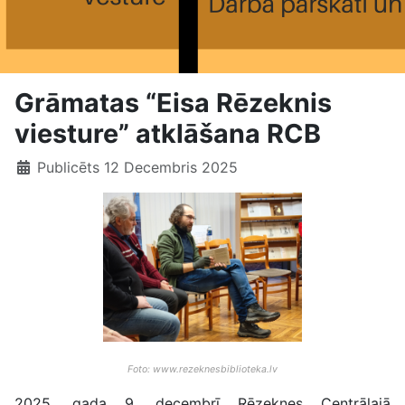
Grāmatas “Eisa Rēzeknis
viesture” atklāšana RCB
Publicēts 12 Decembris 2025
Foto: www.rezeknesbiblioteka.lv
2025. gada 9. decembrī Rēzeknes Centrālajā