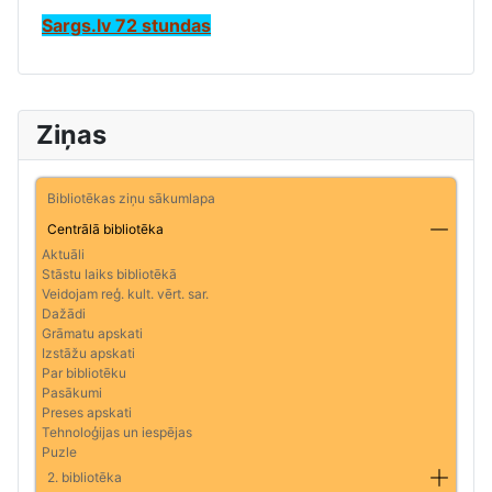
Sargs.lv 72 stundas
Ziņas
Bibliotēkas ziņu sākumlapa
Centrālā bibliotēka
Aktuāli
Stāstu laiks bibliotēkā
Veidojam reģ. kult. vērt. sar.
Dažādi
Grāmatu apskati
Izstāžu apskati
Par bibliotēku
Pasākumi
Preses apskati
Tehnoloģijas un iespējas
Puzle
2. bibliotēka