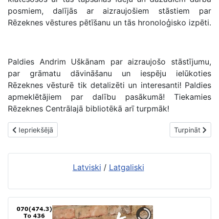
posmiem, dalījās ar aizraujošiem stāstiem par
Rēzeknes vēstures pētīšanu un tās hronoloģisko izpēti.
Paldies Andrim Uškānam par aizraujošo stāstījumu,
par grāmatu dāvināšanu un iespēju ielūkoties
Rēzeknes vēsturē tik detalizēti un interesanti! Paldies
apmeklētājiem par dalību pasākumā! Tiekamies
Rēzeknes Centrālajā bibliotēkā arī turpmāk!
Iepriekšējais raksts: RCB notika tikšanās ar autoru Mareku Rusku
Nākamais rakst
Iepriekšējā
Turpināt
Latviski
/
Latgaliski