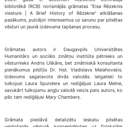
bibliotēkā (RCB) norisinājās grāmatas “Eisa Rēzeknis
viesture | A Brief History of Rēzekne” atklāšanas
pasākums, pulcējot interesentus uz sarunu par pilsētas
vēsturi un jaunā izdevuma tapšanas procesu.
Grāmatas autors ir Daugavpils Universitātes
Humanitāro un sociālo zinātņu institūta pētnieks un
vēsturnieks Andris Uškāns, bet zinātniskā konsultanta
pienākumus pildījis Dr. hist. Vladislavs Malahovskis.
Izdevums sagatavots divās valodās: latgaliski to
tulkojusi Laura Spundere un rediģējusi Laura Melne,
savukārt tulkojumu angļu valodā veicis pats autors, ko
pēc tam rediģējusi
Mary Chambers
.
Grāmata piedāvā detalizētu ieskatu pilsētas
veidošanās vēsturē, koncentrējoties uz fiziskajām