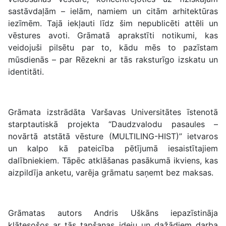
sastāvdaļām – ielām, namiem un citām arhitektūras
iezīmēm. Tajā iekļauti līdz šim nepublicēti attēli un
vēstures avoti. Grāmatā aprakstīti notikumi, kas
veidojuši pilsētu par to, kādu mēs to pazīstam
mūsdienās – par Rēzekni ar tās raksturīgo izskatu un
identitāti.
Grāmata izstrādāta Varšavas Universitātes īstenotā
starptautiskā projekta “Daudzvalodu pasaules –
novārtā atstātā vēsture (MULTILING-HIST)” ietvaros
un kalpo kā pateicība pētījumā iesaistītajiem
dalībniekiem. Tāpēc atklāšanas pasākumā ikviens, kas
aizpildīja anketu, varēja grāmatu saņemt bez maksas.
Grāmatas autors Andris Uškāns iepazīstināja
klātesošos ar tās tapšanas ideju un dažādiem darba