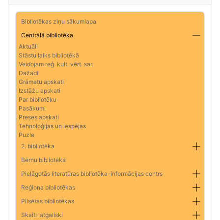
Bibliotēkas ziņu sākumlapa
Centrālā bibliotēka
Aktuāli
Stāstu laiks bibliotēkā
Veidojam reģ. kult. vērt. sar.
Dažādi
Grāmatu apskati
Izstāžu apskati
Par bibliotēku
Pasākumi
Preses apskati
Tehnoloģijas un iespējas
Puzle
2. bibliotēka
Bērnu bibliotēka
Pielāgotās literatūras bibliotēka-informācijas centrs
Reģiona bibliotēkas
Pilsētas bibliotēkas
Skaiti latgaliski