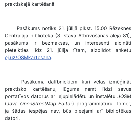
praktiskajā kartēšanā.
Pasākums notiks 21. jūlijā plkst. 15.00 Rēzeknes
Centrālajā bibliotēkā (3. stāvā Atbrīvošanas alejā 81),
pasākums ir bezmaksas, un interesenti aicināti
pieteikties līdz 21. jūlija rītam, aizpildot anketu
ej.uz/OSMkartesana
.
Pasākuma dalībniekiem, kuri vēlas izmēģināt
praktisko kartēšanu, lūgums ņemt līdzi savus
portatīvos datorus ar lejupielādētu un instalētu
JOSM
(
Java OpenStreetMap Editor
) programmatūru. Tomēr,
ja šādas iespējas nav, būs pieejami arī bibliotēkas
datori.