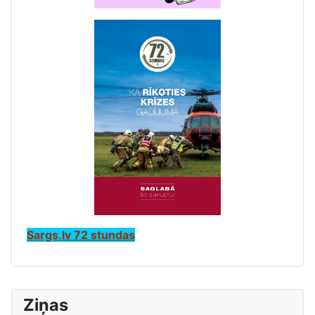
Sargs.lv 72 stundas
Ziņas