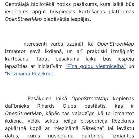
Centrālajā bibliotēkā notiks pasākums, kura laikā būs
iespējams apgūt brīvpieejas kartēšanas platformas
OpenStreetMap
piedāvātās iespējas.
Interesenti varēs uzzināt, kā
OpenStreetMap
izmantot savā ikdienā, un arī praktiski izmēģināt
kartēšanu. Tāpat pasākuma laikā būs iespēja
iepazīties ar iniciatīvām
“Pīna goldu viestnīceiba”
un
“Nezināmā Rēzekne”
.
Pasākuma laikā
OpenStreetMap
kopienas
dalībnieks Rihards Olups pastāstīs, kas ir
OpenStreetMap
, kāpēc tas vajadzīgs, kā to izmantot
ikdienā. Vēlāk sekos neilga ekspedīcija Rēzeknes
apkārtnē kopā ar “Nezināmā Rēzekne”, lai ievāktu
datus, kurus noslēgumā dalībnieki izmantos