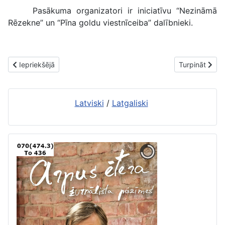
Pasākuma organizatori ir iniciatīvu “Nezināmā
Rēzekne” un “Pīna goldu viestnīceiba” dalībnieki.
Iepriekšējais raksts: Būs tikšanās ar rakstnieku Andri Kalnozolu
Nākamais raks
Iepriekšējā
Turpināt
Latviski
/
Latgaliski