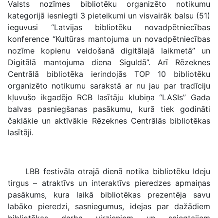
Valsts nozīmes bibliotēku organizēto notikumu
kategorijā iesniegti 3 pieteikumi un visvairāk balsu (51)
ieguvusi “Latvijas bibliotēku novadpētniecības
konference “Kultūras mantojuma un novadpētniecības
nozīme kopienu veidošanā digitālajā laikmetā” un
Digitālā mantojuma diena Siguldā”. Arī Rēzeknes
Centrālā bibliotēka ierindojās TOP 10 bibliotēku
organizēto notikumu sarakstā ar nu jau par tradīciju
kļuvušo ikgadējo RCB lasītāju klubiņa “LASIs” Gada
balvas pasniegšanas pasākumu, kurā tiek godināti
čaklākie un aktīvākie Rēzeknes Centrālās bibliotēkas
lasītāji.
LBB festivāla otrajā dienā notika bibliotēku Ideju
tirgus – atraktīvs un interaktīvs pieredzes apmaiņas
pasākums, kura laikā bibliotēkas prezentēja savu
labāko pieredzi, sasniegumus, idejas par dažādiem