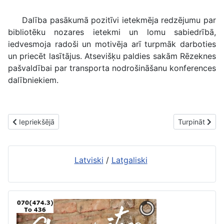
Dalība pasākumā pozitīvi ietekmēja redzējumu par
bibliotēku nozares ietekmi un lomu sabiedrībā,
iedvesmoja radoši un motivēja arī turpmāk darboties
un priecēt lasītājus. Atsevišķu paldies sakām Rēzeknes
pašvaldībai par transporta nodrošināšanu konferences
dalībniekiem.
Iepriekšējais raksts: Eiropas nedēļa aizvadīta
Nākamais raks
Iepriekšējā
Turpināt
Latviski
/
Latgaliski