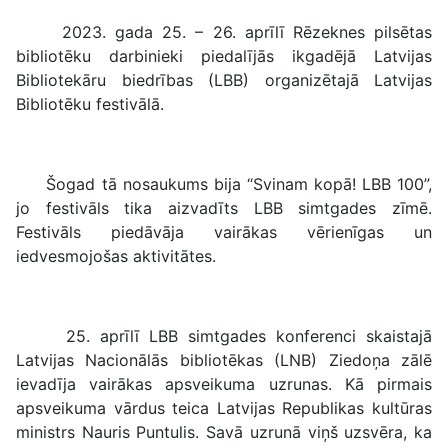
2023. gada 25. – 26. aprīlī Rēzeknes pilsētas
bibliotēku darbinieki piedalījās ikgadējā Latvijas
Bibliotekāru biedrības (LBB) organizētajā Latvijas
Bibliotēku festivālā.
Šogad tā nosaukums bija “Svinam kopā! LBB 100”,
jo festivāls tika aizvadīts LBB simtgades zīmē.
Festivāls piedāvāja vairākas vērienīgas un
iedvesmojošas aktivitātes.
25. aprīlī LBB simtgades konferenci skaistajā
Latvijas Nacionālās bibliotēkas (LNB) Ziedoņa zālē
ievadīja vairākas apsveikuma uzrunas. Kā pirmais
apsveikuma vārdus teica Latvijas Republikas kultūras
ministrs Nauris Puntulis. Savā uzrunā viņš uzsvēra, ka