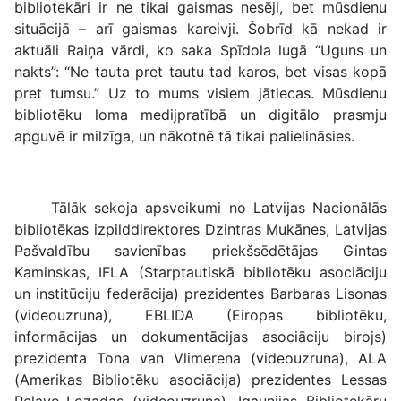
bibliotekāri ir ne tikai gaismas nesēji, bet mūsdienu
situācijā – arī gaismas kareivji. Šobrīd kā nekad ir
aktuāli Raiņa vārdi, ko saka Spīdola lugā “Uguns un
nakts”: “Ne tauta pret tautu tad karos, bet visas kopā
pret tumsu.” Uz to mums visiem jātiecas. Mūsdienu
bibliotēku loma medijpratībā un digitālo prasmju
apguvē ir milzīga, un nākotnē tā tikai palielināsies.
Tālāk sekoja apsveikumi no Latvijas Nacionālās
bibliotēkas izpilddirektores Dzintras Mukānes, Latvijas
Pašvaldību savienības priekšsēdētājas Gintas
Kaminskas, IFLA (Starptautiskā bibliotēku asociāciju
un institūciju federācija) prezidentes Barbaras Lisonas
(videouzruna), EBLIDA (Eiropas bibliotēku,
informācijas un dokumentācijas asociāciju birojs)
prezidenta Tona van Vlimerena (videouzruna), ALA
(Amerikas Bibliotēku asociācija) prezidentes Lessas