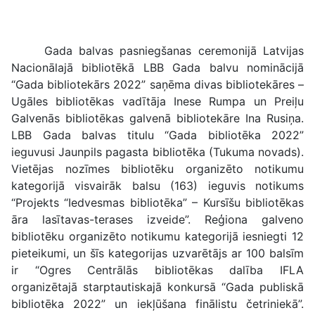
Gada balvas pasniegšanas ceremonijā Latvijas
Nacionālajā bibliotēkā LBB Gada balvu nominācijā
“Gada bibliotekārs 2022” saņēma divas bibliotekāres –
Ugāles bibliotēkas vadītāja Inese Rumpa un Preiļu
Galvenās bibliotēkas galvenā bibliotekāre Ina Rusiņa.
LBB Gada balvas titulu “Gada bibliotēka 2022”
ieguvusi Jaunpils pagasta bibliotēka (Tukuma novads).
Vietējas nozīmes bibliotēku organizēto notikumu
kategorijā visvairāk balsu (163) ieguvis notikums
“Projekts “Iedvesmas bibliotēka” – Kursīšu bibliotēkas
āra lasītavas-terases izveide”. Reģiona galveno
bibliotēku organizēto notikumu kategorijā iesniegti 12
pieteikumi, un šīs kategorijas uzvarētājs ar 100 balsīm
ir “Ogres Centrālās bibliotēkas dalība IFLA
organizētajā starptautiskajā konkursā “Gada publiskā
bibliotēka 2022” un iekļūšana finālistu četriniekā”.