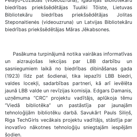
Pelayo-Lozadas (videouzruna), Igaunijas Bibliotekāru
biedrības priekšsēdētājas Tuuliki Tõiste, Lietuvas
Bibliotekāru biedrības priekšsēdētājas Jolitas
Steponaitienės (videouzruna) un Latvijas Bibliotekāru
biedrības priekšsēdētājas Māras Jēkabsones.
Pasākuma turpinājumā notika vairākas informatīvas
un aizraujošas lekcijas par LBB darbību un
sasniegumiem laikā no biedrības dibināšanas gada
(1923) līdz pat šodienai, tika iepazīti LBB biedri,
valdes locekļi, sadarbības partneri, kā arī ievēlēta
jaunā LBB valde un revīzijas komisija. Edgars Damanis,
uzņēmuma “CRC” projektu vadītājs, aplūkoja tēmu
“Viedā bibliotēka” un pastāstīja par jaunajām
tehnoloģijām bibliotēku darbā. Savukārt Pauls Siliņš,
Riga TechGirls vecākais projektu vadītājs, stāstīja par
inovatīvo nākotnes tehnoloģiju sniegtajām iespējām
šodien.