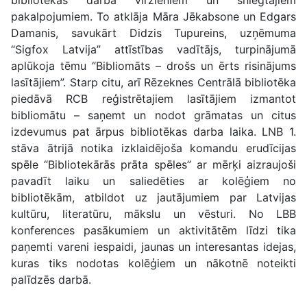
bibliotēkas darba virzieniem un sniegtajiem
pakalpojumiem. To atklāja Māra Jēkabsone un Edgars
Damanis, savukārt Didzis Tupureins, uzņēmuma
“Sigfox Latvija” attīstības vadītājs, turpinājumā
aplūkoja tēmu “Bibliomāts – drošs un ērts risinājums
lasītājiem”. Starp citu, arī Rēzeknes Centrālā bibliotēka
piedāvā RCB reģistrētajiem lasītājiem izmantot
bibliomātu – saņemt un nodot grāmatas un citus
izdevumus pat ārpus bibliotēkas darba laika. LNB 1.
stāva ātrijā notika izklaidējoša komandu erudīcijas
spēle “Bibliotekārās prāta spēles” ar mērķi aizraujoši
pavadīt laiku un saliedēties ar kolēģiem no
bibliotēkām, atbildot uz jautājumiem par Latvijas
kultūru, literatūru, mākslu un vēsturi. No LBB
konferences pasākumiem un aktivitātēm līdzi tika
paņemti vareni iespaidi, jaunas un interesantas idejas,
kuras tiks nodotas kolēģiem un nākotnē noteikti
palīdzēs darbā.