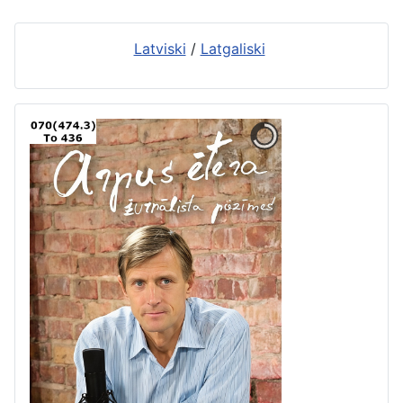
Latviski
/
Latgaliski