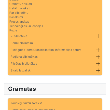
Grāmatu apskati
Izstāžu apskati
Par bibliotēku
Pasākumi
Preses apskati
Tehnoloģijas un iespējas
Puzle
2. bibliotēka
Bērnu bibliotēka
Pielāgotās literatūras bibliotēka-informācijas centrs
Reģiona bibliotēkas
Pilsētas bibliotēkas
Skaiti latgaliski
Grāmatas
Jaunieguvumu saraksti
Virtuālās jaunieguvumu izstādes