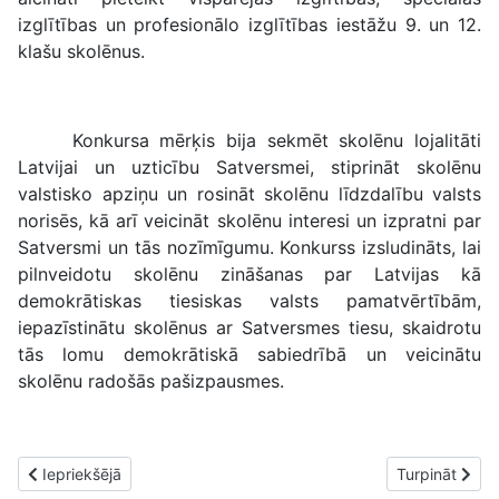
izglītības un profesionālo izglītības iestāžu 9. un 12.
klašu skolēnus.
Konkursa mērķis bija sekmēt skolēnu lojalitāti
Latvijai un uzticību Satversmei, stiprināt skolēnu
valstisko apziņu un rosināt skolēnu līdzdalību valsts
norisēs, kā arī veicināt skolēnu interesi un izpratni par
Satversmi un tās nozīmīgumu. Konkurss izsludināts, lai
pilnveidotu skolēnu zināšanas par Latvijas kā
demokrātiskas tiesiskas valsts pamatvērtībām,
iepazīstinātu skolēnus ar Satversmes tiesu, skaidrotu
tās lomu demokrātiskā sabiedrībā un veicinātu
skolēnu radošās pašizpausmes.
Iepriekšējais raksts: Ziemeļvalstu Literatūras nedēļa 2018 – varoņ
Nākamais raks
Iepriekšējā
Turpināt