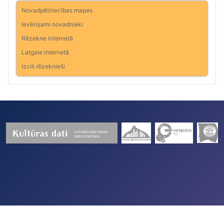
Novadpētniecības mapes
Ievērojami novadnieki
Rēzekne internetā
Latgale internetā
Izcili rēzeknieši