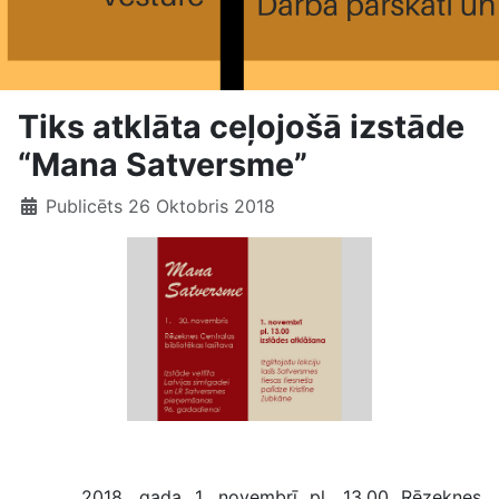
Tiks atklāta ceļojošā izstāde
“Mana Satversme”
Publicēts 26 Oktobris 2018
Mana Satversme
2018. gada 1. novembrī pl. 13.00 Rēzeknes