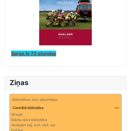
Sargs.lv 72 stundas
Ziņas
Bibliotēkas ziņu sākumlapa
Centrālā bibliotēka
Aktuāli
Stāstu laiks bibliotēkā
Veidojam reģ. kult. vērt. sar.
Dažādi