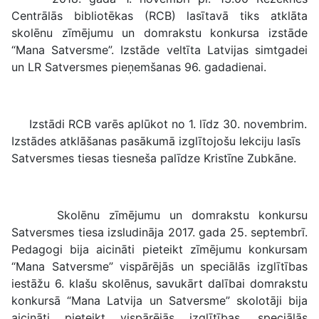
Centrālās bibliotēkas (RCB) lasītavā tiks atklāta
skolēnu zīmējumu un domrakstu konkursa izstāde
“Mana Satversme”. Izstāde veltīta Latvijas simtgadei
un LR Satversmes pieņemšanas 96. gadadienai.
Izstādi RCB varēs aplūkot no 1. līdz 30. novembrim.
Izstādes atklāšanas pasākumā izglītojošu lekciju lasīs
Satversmes tiesas tiesneša palīdze Kristīne Zubkāne.
Skolēnu zīmējumu un domrakstu konkursu
Satversmes tiesa izsludināja 2017. gada 25. septembrī.
Pedagogi bija aicināti pieteikt zīmējumu konkursam
“Mana Satversme” vispārējās un speciālās izglītības
iestāžu 6. klašu skolēnus, savukārt dalībai domrakstu
konkursā “Mana Latvija un Satversme” skolotāji bija
aicināti pieteikt vispārējās izglītības, speciālās