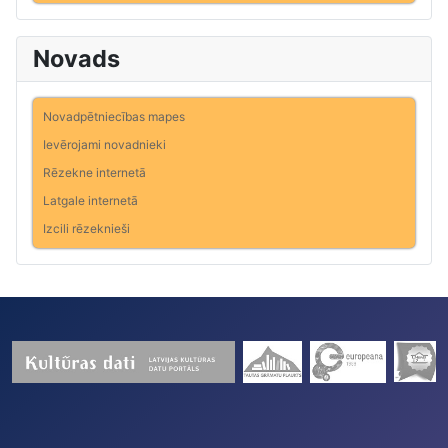
Novads
Novadpētniecības mapes
Ievērojami novadnieki
Rēzekne internetā
Latgale internetā
Izcili rēzeknieši