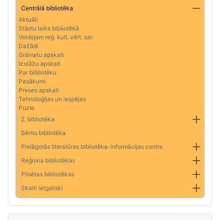
Centrālā bibliotēka
Aktuāli
Stāstu laiks bibliotēkā
Veidojam reģ. kult. vērt. sar.
Dažādi
Grāmatu apskati
Izstāžu apskati
Par bibliotēku
Pasākumi
Preses apskati
Tehnoloģijas un iespējas
Puzle
2. bibliotēka
Bērnu bibliotēka
Pielāgotās literatūras bibliotēka-informācijas centrs
Reģiona bibliotēkas
Pilsētas bibliotēkas
Skaiti latgaliski