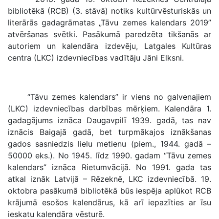
bibliotēkā (RCB) (3. stāvā) notiks kultūrvēsturiskās un
literārās gadagrāmatas „Tāvu zemes kalendars 2019”
atvēršanas svētki. Pasākumā paredzēta tikšanās ar
autoriem un kalendāra izdevēju, Latgales Kultūras
centra (LKC) izdevniecības vadītāju Jāni Elksni.
“Tāvu zemes kalendars” ir viens no galvenajiem
(LKC) izdevniecības darbības mērķiem. Kalendāra 1.
gadagājums iznāca Daugavpilī 1939. gadā, tas nav
iznācis Baigajā gadā, bet turpmākajos iznākšanas
gados sasniedzis lielu metienu (piem., 1944. gadā –
50000 eks.). No 1945. līdz 1990. gadam “Tāvu zemes
kalendars” iznāca Rietumvācijā. No 1991. gada tas
atkal iznāk Latvijā – Rēzeknē, LKC izdevniecībā. 19.
oktobra pasākumā bibliotēkā būs iespēja aplūkot RCB
krājumā esošos kalendārus, kā arī iepazīties ar īsu
ieskatu kalendāra vēsturē.