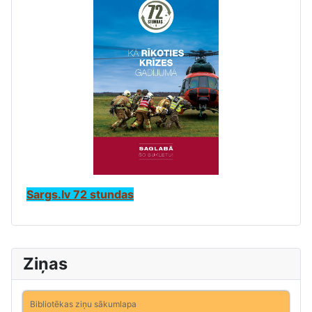
Sargs.lv 72 stundas
Ziņas
Bibliotēkas ziņu sākumlapa