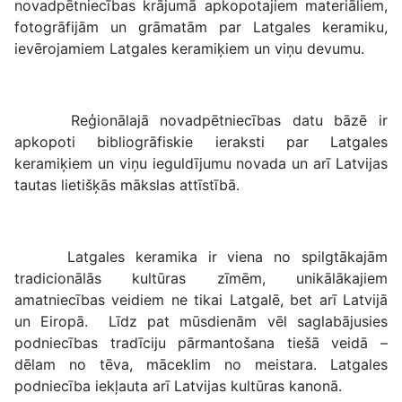
novadpētniecības krājumā apkopotajiem materiāliem,
fotogrāfijām un grāmatām par Latgales keramiku,
ievērojamiem Latgales keramiķiem un viņu devumu.
Reģionālajā novadpētniecības datu bāzē ir
apkopoti bibliogrāfiskie ieraksti par Latgales
keramiķiem un viņu ieguldījumu novada un arī Latvijas
tautas lietišķās mākslas attīstībā.
Latgales keramika ir viena no spilgtākajām
tradicionālās kultūras zīmēm, unikālākajiem
amatniecības veidiem ne tikai Latgalē, bet arī Latvijā
un Eiropā. Līdz pat mūsdienām vēl saglabājusies
podniecības tradīciju pārmantošana tiešā veidā –
dēlam no tēva, māceklim no meistara. Latgales
podniecība iekļauta arī Latvijas kultūras kanonā.