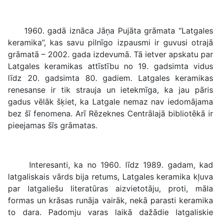
1960. gadā iznāca Jāņa Pujāta grāmata “Latgales
keramika”, kas savu pilnīgo izpausmi ir guvusi otrajā
grāmatā – 2002. gada izdevumā. Tā ietver apskatu par
Latgales keramikas attīstību no 19. gadsimta vidus
līdz 20. gadsimta 80. gadiem. Latgales keramikas
renesanse ir tik strauja un ietekmīga, ka jau pāris
gadus vēlāk šķiet, ka Latgale nemaz nav iedomājama
bez šī fenomena. Arī Rēzeknes Centrālajā bibliotēkā ir
pieejamas šīs grāmatas.
Interesanti, ka no 1960. līdz 1989. gadam, kad
latgaliskais vārds bija retums, Latgales keramika kļuva
par latgaliešu literatūras aizvietotāju, proti, māla
formas un krāsas runāja vairāk, nekā parasti keramika
to dara. Padomju varas laikā dažādie latgaliskie