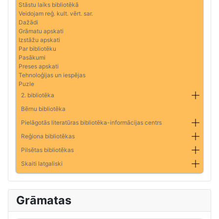
Stāstu laiks bibliotēkā
Veidojam reģ. kult. vērt. sar.
Dažādi
Grāmatu apskati
Izstāžu apskati
Par bibliotēku
Pasākumi
Preses apskati
Tehnoloģijas un iespējas
Puzle
2. bibliotēka
Bērnu bibliotēka
Pielāgotās literatūras bibliotēka-informācijas centrs
Reģiona bibliotēkas
Pilsētas bibliotēkas
Skaiti latgaliski
Grāmatas