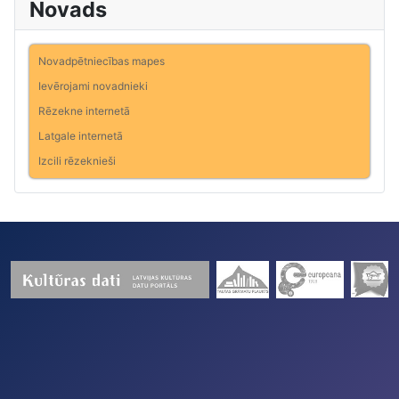
Novads
Novadpētniecības mapes
Ievērojami novadnieki
Rēzekne internetā
Latgale internetā
Izcili rēzeknieši