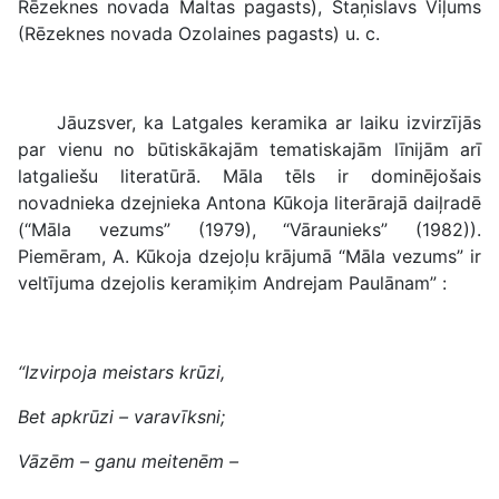
Rēzeknes novada Maltas pagasts), Staņislavs Viļums
(Rēzeknes novada Ozolaines pagasts) u. c.
Jāuzsver, ka Latgales keramika ar laiku izvirzījās
par vienu no būtiskākajām tematiskajām līnijām arī
latgaliešu literatūrā. Māla tēls ir dominējošais
novadnieka dzejnieka Antona Kūkoja literārajā daiļradē
(“Māla vezums” (1979), “Vāraunieks” (1982)).
Piemēram, A. Kūkoja dzejoļu krājumā “Māla vezums” ir
veltījuma dzejolis keramiķim Andrejam Paulānam” :
“Izvirpoja meistars krūzi,
Bet apkrūzi – varavīksni;
Vāzēm – ganu meitenēm –