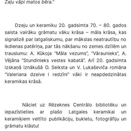
Zaļu vāpi matos bēra.”
Dzeju un keramiku 20. gadsimta 70. – 80. gados
saista vairāku grāmatu vāku krāsa – māla krāsa, kas
signalizē par latgaliskumu, par mākslas neatrautību no
ikdienas patēriņa, par tās nākšanu no zemes dzīlēm un
trauslumu: A. Kūkoja “Māla vezums”, “Vāraunieks”, A.
Vējāna “Stundinieks vestes kabatā”. Arī 20. gadsimta
izskaņā iznākušā O. Seiksta un V. Lukaševiča romāna
“Valeriana dzeive i redzīni” vāki ir neapdedzinātas
keramikas krāsā.
Nāciet uz Rēzeknes Centrālo bibliotēku un
iepazīstieties ar plašo Latgales keramikai un
keramiķiem veltīto publikāciju, bukletu, fotogrāfiju un
grāmatu klāstu!