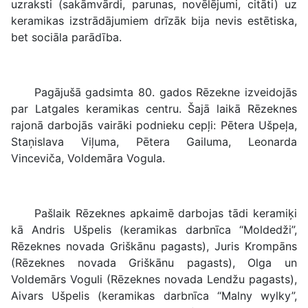
uzraksti (sakāmvārdi, parunas, novēlējumi, citāti) uz
keramikas izstrādājumiem drīzāk bija nevis estētiska,
bet sociāla parādība.
Pagājušā gadsimta 80. gados Rēzekne izveidojās
par Latgales keramikas centru. Šajā laikā Rēzeknes
rajonā darbojās vairāki podnieku cepļi: Pētera Ušpeļa,
Staņislava Viļuma, Pētera Gailuma, Leonarda
Vinceviča, Voldemāra Vogula.
Pašlaik Rēzeknes apkaimē darbojas tādi keramiķi
kā Andris Ušpelis (keramikas darbnīca “Moldedži”,
Rēzeknes novada Griškānu pagasts), Juris Krompāns
(Rēzeknes novada Griškānu pagasts), Olga un
Voldemārs Voguli (Rēzeknes novada Lendžu pagasts),
Aivars Ušpelis (keramikas darbnīca “Malny wylky”,