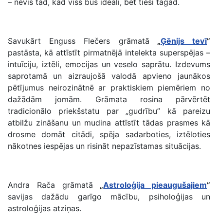
– nevis tad, kad viss būs ideāli, bet tieši tagad.
Savukārt Enguss Flečers grāmatā
„
Ģēnijs tevī
”
pastāsta, kā attīstīt pirmatnējā intelekta superspējas –
intuīciju, iztēli, emocijas un veselo saprātu. Izdevums
saprotamā un aizraujošā valodā apvieno jaunākos
pētījumus neirozinātnē ar praktiskiem piemēriem no
dažādām jomām. Grāmata rosina pārvērtēt
tradicionālo priekšstatu par „gudrību” kā pareizu
atbilžu zināšanu un mudina attīstīt tādas prasmes kā
drosme domāt citādi, spēja sadarboties, iztēloties
nākotnes iespējas un risināt nepazīstamas situācijas.
Andra Rača grāmatā
„
Astroloģija pieaugušajiem
”
savijas dažādu garīgo mācību, psiholoģijas un
astroloģijas atziņas.