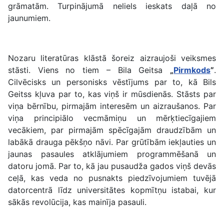
grāmatām. Turpinājumā neliels ieskats daļā no
jaunumiem.
Nozaru literatūras klāstā šoreiz aizraujoši veiksmes
stāsti. Viens no tiem – Bila Geitsa
„
Pirmkods
”
.
Cilvēcisks un personisks vēstījums par to, kā Bils
Geitss kļuva par to, kas viņš ir mūsdienās. Stāsts par
viņa bērnību, pirmajām interesēm un aizraušanos. Par
viņa principiālo vecmāmiņu un mērķtiecīgajiem
vecākiem, par pirmajām spēcīgajām draudzībām un
labākā drauga pēkšņo nāvi. Par grūtībām iekļauties un
jaunas pasaules atklājumiem programmēšanā un
datoru jomā. Par to, kā jau pusaudža gados viņš devās
ceļā, kas veda no pusnakts piedzīvojumiem tuvējā
datorcentrā līdz universitātes kopmītņu istabai, kur
sākās revolūcija, kas mainīja pasauli.