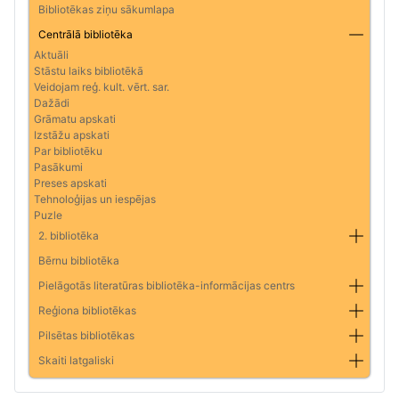
Bibliotēkas ziņu sākumlapa
Centrālā bibliotēka
Aktuāli
Stāstu laiks bibliotēkā
Veidojam reģ. kult. vērt. sar.
Dažādi
Grāmatu apskati
Izstāžu apskati
Par bibliotēku
Pasākumi
Preses apskati
Tehnoloģijas un iespējas
Puzle
2. bibliotēka
Bērnu bibliotēka
Pielāgotās literatūras bibliotēka-informācijas centrs
Reģiona bibliotēkas
Pilsētas bibliotēkas
Skaiti latgaliski