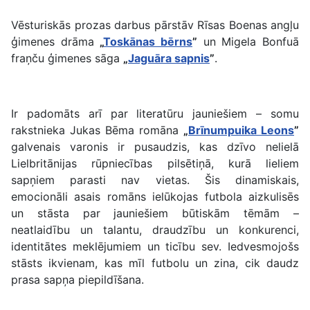
Vēsturiskās prozas darbus pārstāv Rīsas Boenas angļu
ģimenes drāma
„
Toskānas bērns
”
un Migela Bonfuā
fraņču ģimenes sāga
„
Jaguāra sapnis
”
.
Ir padomāts arī par literatūru jauniešiem – somu
rakstnieka Jukas Bēma romāna
„
Brīnumpuika Leons
”
galvenais varonis ir pusaudzis, kas dzīvo nelielā
Lielbritānijas rūpniecības pilsētiņā, kurā lieliem
sapņiem parasti nav vietas. Šis dinamiskais,
emocionāli asais romāns ielūkojas futbola aizkulisēs
un stāsta par jauniešiem būtiskām tēmām –
neatlaidību un talantu, draudzību un konkurenci,
identitātes meklējumiem un ticību sev. Iedvesmojošs
stāsts ikvienam, kas mīl futbolu un zina, cik daudz
prasa sapņa piepildīšana.