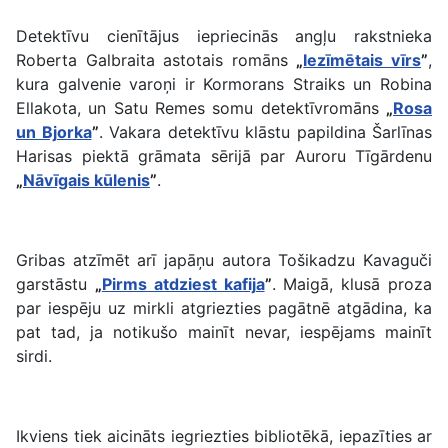
Detektīvu cienītājus iepriecinās angļu rakstnieka
Roberta Galbraita astotais romāns
„
Iezīmētais vīrs
”
,
kura galvenie varoņi ir Kormorans Straiks un Robina
Ellakota, un Satu Remes somu detektīvromāns
„
Rosa
un Bjorka
”
. Vakara detektīvu klāstu papildina Šarlīnas
Harisas piektā grāmata sērijā par Auroru Tīgārdenu
„
Nāvīgais kūlenis
”
.
Gribas atzīmēt arī japāņu autora Tošikadzu Kavaguči
garstāstu
„
Pirms atdziest kafija
”
. Maigā, klusā proza
par iespēju uz mirkli atgriezties pagātnē atgādina, ka
pat tad, ja notikušo mainīt nevar, iespējams mainīt
sirdi.
Ikviens tiek aicināts iegriezties bibliotēkā, iepazīties ar