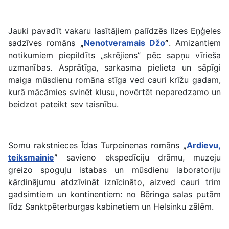
Jauki pavadīt vakaru lasītājiem palīdzēs Ilzes Eņģeles
sadzīves romāns
„
Nenotveramais Džo
”
. Amizantiem
notikumiem piepildīts „skrējiens” pēc sapņu vīrieša
uzmanības. Asprātīga, sarkasma pielieta un sāpīgi
maiga mūsdienu romāna stīga ved cauri krīžu gadam,
kurā mācāmies svinēt klusu, novērtēt neparedzamo un
beidzot pateikt sev taisnību.
Somu rakstnieces Īdas Turpeinenas romāns
„
Ardievu,
teiksmainie
”
savieno ekspedīciju drāmu, muzeju
greizo spoguļu istabas un mūsdienu laboratoriju
kārdinājumu atdzīvināt iznīcināto, aizved cauri trim
gadsimtiem un kontinentiem: no Bēringa salas putām
līdz Sanktpēterburgas kabinetiem un Helsinku zālēm.