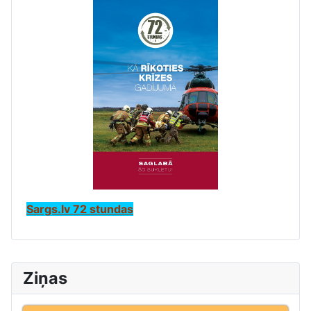
Sargs.lv 72 stundas
Ziņas