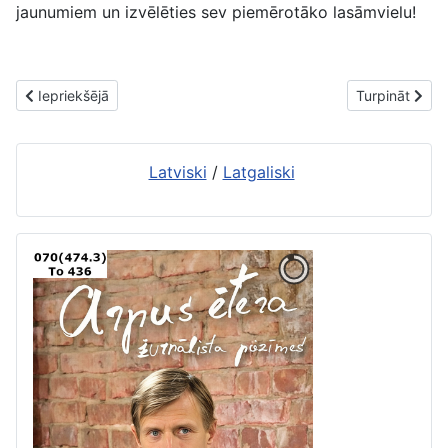
jaunumiem un izvēlēties sev piemērotāko lasāmvielu!
Iepriekšējais raksts: Jaunās grāmatas. 16. jūlijs
Nākamais raks
Iepriekšējā
Turpināt
Latviski
/
Latgaliski