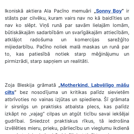
Ikoniskā aktiera Ala Pacīno memuāri
„
Sonny Boy
”
ir
stāsts par cilvēku, kuram vairs nav no kā baidīties un
nav ko slēpt. Viņš runā par savām lielajām lomām,
būtiskākajām sadarbībām un svarīgākajām attiecībām,
atklājot radošuma un komercijas sarežģīto
mijiedarbību. Pačīno noliek malā maskas un runā par
to, kas patiesībā notiek starp mēģinājumu un
pirmizrādi, starp sapņiem un realitāti.
Zoja Bleskija grāmatā
„
Motherkind. Labvēlīgo māšu
cilts
”
bez nosodījuma un kritikas palīdz sievietēm
atbrīvoties no vainas izjūtas un spiediena.
Šī grāmata
ir sirsnīgs un praktisks atbalsta plecs, kas palīdz
izkāpt no „vajag” cilpas un atgūt ticību savai iekšējai
gudrībai. Sniedzot praktiskus rīkus, tā iedrošina
izvēlēties mieru, prieku, pārliecību un vieglumu ikdienā