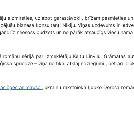
ju aizmirsties, uzlabot garastāvokli, brīžam pasmieties un
edzējušu biznesa konsultanti Nikiju. Viņas uzdevums ir ied
, gandrīz neesošs budžets un ne pārāk atsaucīgs viesu nama
lromānu sērijā par izmeklētāju Keitu Linvilu. Grāmatas aut
ģiskā spriedze – viņa ne tikai atklāj noziegumu, bet arī iel
Paslēpes ar mirušo”
, ukraiņu rakstnieka Ļubko Dereša rom