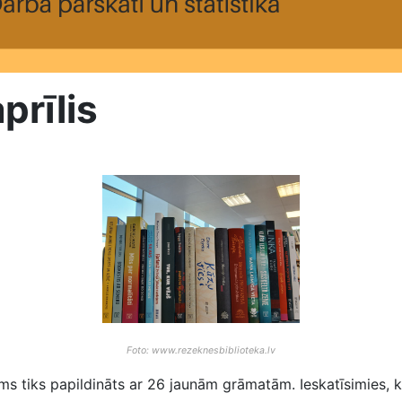
prīlis
Foto: www.rezeknesbiblioteka.lv
ums tiks papildināts ar 26 jaunām grāmatām. Ieskatīsimies, 