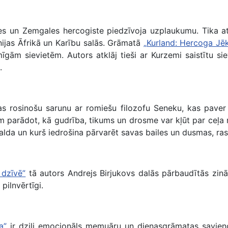
s un Zemgales hercogiste piedzīvoja uzplaukumu. Tika att
nijas Āfrikā un Karību salās. Grāmatā
„Kurland: Hercoga J
īmīgām sievietēm. Autors atklāj tieši ar Kurzemi saistītu 
.
 rosinošu sarunu ar romiešu filozofu Seneku, kas paver 
m parādot, kā gudrība, tikums un drosme var kļūt par ceļa r
 galda un kurš iedrošina pārvarēt savas bailes un dusmas, ra
 dzīvē”
tā autors Andrejs Birjukovs dalās pārbaudītās zin
 pilnvērtīgi.
a”
ir dziļi emocionāls memuāru un dienasgrāmatas savienoj