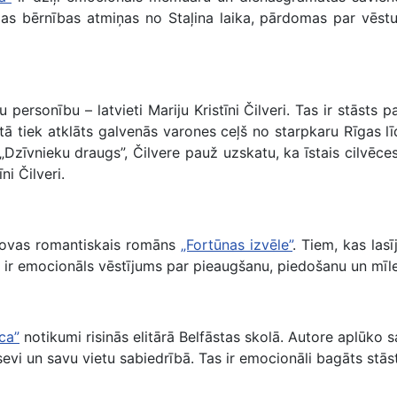
as bērnības atmiņas no Staļina laika, pārdomas par vēstur
 personību – latvieti Mariju Kristīni Čilveri. Tas ir stāsts 
tā tiek atklāts galvenās varones ceļš no starpkaru Rīgas l
„Dzīvnieku draugs”, Čilvere pauž uzskatu, ka īstais cilvēces 
ni Čilveri.
alovas romantiskais romāns
„Fortūnas izvēle”
. Tiem, kas lasī
as ir emocionāls vēstījums par pieaugšanu, piedošanu un mīl
ca”
notikumi risinās elitārā Belfāstas skolā. Autore aplūko s
t sevi un savu vietu sabiedrībā. Tas ir emocionāli bagāts stās