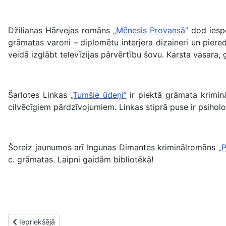
Džilianas Hārvejas romāns
„Mēnesis Provansā”
dod iespē
grāmatas varoni – diplomētu interjera dizaineri un pier
veidā izglābt televīzijas pārvērtību šovu. Karsta vasara
Šarlotes Linkas
„Tumšie ūdeņi”
ir piektā grāmata kriminā
cilvēcīgiem pārdzīvojumiem. Linkas stiprā puse ir psiholo
Šoreiz jaunumos arī Ingunas Dimantes kriminālromāns
„
c. grāmatas. Laipni gaidām bibliotēkā!
Iepriekšējais raksts: Jaunās grāmatas. 16. aprīlis
Iepriekšējā