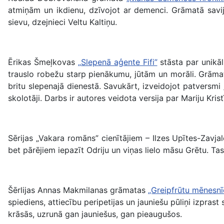
atmiņām un ikdienu, dzīvojot ar demenci. Grāmatā savij
sievu, dzejnieci Veltu Kaltiņu.
Ērikas Šmeļkovas
„Slepenā aģente Fifi”
stāsta par unikālu
trauslo robežu starp pienākumu, jūtām un morāli. Grāma
britu slepenajā dienestā. Savukārt, izveidojot patversmi 
skolotāji. Darbs ir autores veidota versija par Mariju Kristī
Sērijas „Vakara romāns” cienītājiem – Ilzes Upītes-Zavj
bet pārējiem iepazīt Odriju un viņas lielo māsu Grētu. T
Šērlijas Annas Makmilanas grāmatas
„Greipfrūtu mēnesnī
spiediens, attiecību peripetijas un jauniešu pūliņi izpras
krāsās, uzrunā gan jauniešus, gan pieaugušos.