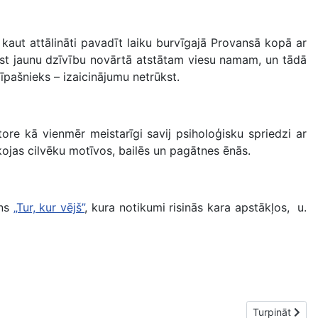
 kaut attālināti pavadīt laiku burvīgajā Provansā kopā ar
vest jaunu dzīvību novārtā atstātam viesu namam, un tādā
 īpašnieks – izaicinājumu netrūkst.
ore kā vienmēr meistarīgi savij psiholoģisku spriedzi ar
ūkojas cilvēku motīvos, bailēs un pagātnes ēnās.
āns
„Tur, kur vējš”
, kura notikumi risinās kara apstākļos, u.
Nākamais raks
Turpināt