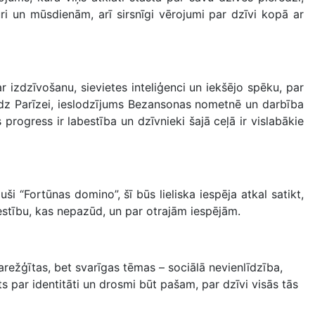
i un mūsdienām, arī sirsnīgi vērojumi par dzīvi kopā ar
par izdzīvošanu, sievietes inteliģenci un iekšējo spēku, par
īdz Parīzei, ieslodzījums Bezansonas nometnē un darbība
progress ir labestība un dzīvnieki šajā ceļā ir vislabākie
juši “Fortūnas domino”, šī būs lieliska iespēja atkal satikt,
estību, kas nepazūd, un par otrajām iespējām.
arežģītas, bet svarīgas tēmas – sociālā nevienlīdzība,
ts par identitāti un drosmi būt pašam, par dzīvi visās tās