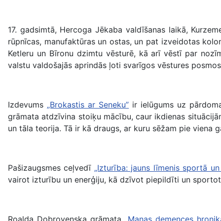
17. gadsimtā, Hercoga Jēkaba valdīšanas laikā, Kurzeme
rūpnīcas, manufaktūras un ostas, un pat izveidotas kolo
Ketleru un Bīronu dzimtu vēsturē, kā arī vēstī par noz
valstu valdošajās aprindās ļoti svarīgos vēstures posmos
Izdevums
„Brokastis ar Seneku”
ir ielūgums uz pārdomas
grāmata atdzīvina stoiķu mācību, caur ikdienas situācijā
un tāla teorija. Tā ir kā draugs, ar kuru sēžam pie viena
Pašizaugsmes ceļvedī
„Izturība: jauns līmenis sportā un
vairot izturību un enerģiju, kā dzīvot piepildīti un sportot
Roalda Dobrovenska grāmata
„Manas demences hronik