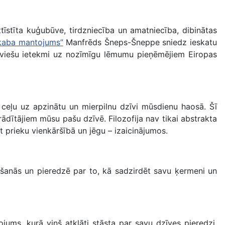
īstīta kuģubūve, tirdzniecība un amatniecība, dibinātas
ēkaba mantojums”
Manfrēds Šneps-Šneppe sniedz ieskatu
sieviešu ietekmi uz nozīmīgu lēmumu pieņēmējiem Eiropas
ceļu uz apzinātu un mierpilnu dzīvi mūsdienu haosā. Šī
ādītājiem mūsu pašu dzīvē. Filozofija nav tikai abstrakta
st prieku vienkāršībā un jēgu – izaicinājumos.
āšanās un pieredzē par to, kā sadzirdēt savu ķermeni un
ums, kurā viņš atklāti stāsta par savu dzīves pieredzi,